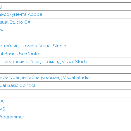
g
ml-документа Adobe
isual Studio C#
rv
 таблицы команд Visual Studio
l Basic UserControl
фигурации таблицы команд Visual Studio
нфигурации таблицы команд Visual Studio
al Basic Control
DA
VS
Programmer