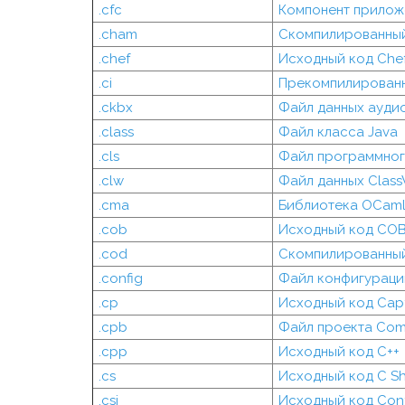
.cfc
Компонент приложе
.cham
Скомпилированный
.chef
Исходный код Che
.ci
Прекомпилированн
.ckbx
Файл данных аудио
.class
Файл класса Java
.cls
Файл программног
.clw
Файл данных ClassW
.cma
Библиотека OCam
.cob
Исходный код CO
.cod
Скомпилированный
.config
Файл конфигураци
.cp
Исходный код Capt
.cpb
Файл проекта Comi
.cpp
Исходный код C++
.cs
Исходный код C S
.csi
Исходный код Con