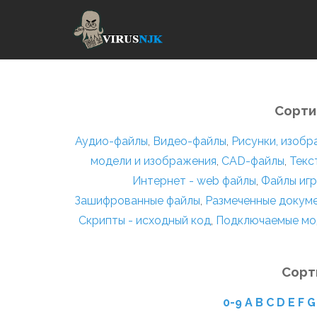
Сорти
Аудио-файлы
,
Видео-файлы
,
Рисунки, изоб
модели и изображения
,
CAD-файлы
,
Текс
Интернет - web файлы
,
Файлы игр
Зашифрованные файлы
,
Размеченные докум
Скрипты - исходный код
,
Подключаемые мо
Сорт
0-9
A
B
C
D
E
F
G