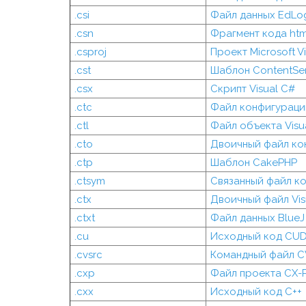
.csi
Файл данных EdLo
.csn
Фрагмент кода ht
.csproj
Проект Microsoft V
.cst
Шаблон ContentSe
.csx
Скрипт Visual C#
.ctc
Файл конфигурации
.ctl
Файл объекта Visua
.cto
Двоичный файл кон
.ctp
Шаблон CakePHP
.ctsym
Связанный файл ко
.ctx
Двоичный файл Visu
.ctxt
Файл данных BlueJ
.cu
Исходный код CU
.cvsrc
Командный файл C
.cxp
Файл проекта CX-
.cxx
Исходный код C++