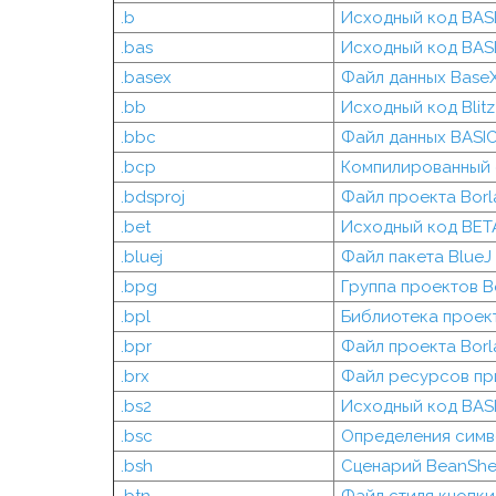
.b
Исходный код BAS
.bas
Исходный код BAS
.basex
Файл данных Base
.bb
Исходный код Blitz
.bbc
Файл данных BASI
.bcp
Компилированный 
.bdsproj
Файл проекта Borl
.bet
Исходный код BET
.bluej
Файл пакета BlueJ
.bpg
Группа проектов B
.bpl
Библиотека проек
.bpr
Файл проекта Borla
.brx
Файл ресурсов пр
.bs2
Исходный код BASI
.bsc
Определения симво
.bsh
Сценарий BeanShe