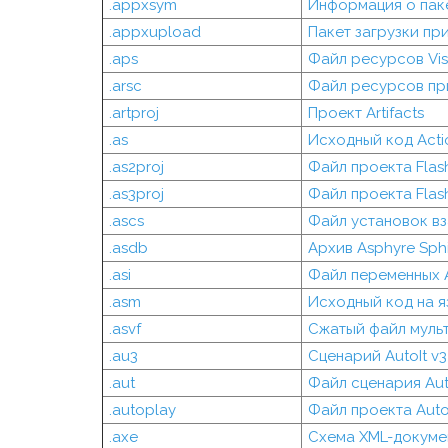
.appxsym
Информация о пак
.appxupload
Пакет загрузки п
.aps
Файл ресурсов Vis
.arsc
Файл ресурсов пр
.artproj
Проект Artifacts
.as
Исходный код Acti
.as2proj
Файл проекта Flash
.as3proj
Файл проекта Flash
.ascs
Файл установок вз
.asdb
Архив Asphyre Sph
.asi
Файл переменных A
.asm
Исходный код на я
.asvf
Сжатый файл мульт
.au3
Сценарий AutoIt v3
.aut
Файл сценария Aut
.autoplay
Файл проекта Auto
.axe
Схема XML-докуме