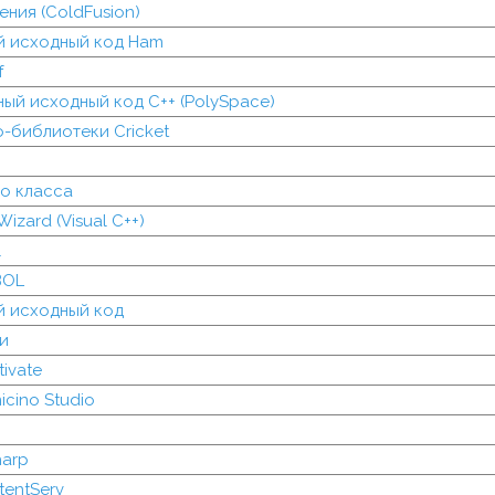
ния (ColdFusion)
 исходный код Ham
f
ый исходный код C++ (PolySpace)
-библиотеки Cricket
о класса
izard (Visual C++)
l
BOL
 исходный код
и
ivate
cino Studio
harp
tentServ