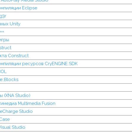
 AutoPlay Media Studio
мпиляции Eclipse
g3r
ных Unity
++
игры
truct
та Construct
омпиляции ресурсов CryENGINE SDK
BOL
::Blocks
ы (XNA Studio)
имедиа Multimedia Fusion
eCharge Studio
rCase
isual Studio