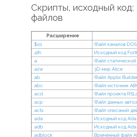
Скрипты, исходный код
файлов
Расширение
.$01
Файл каналов DOS
.4th
Исходный код Fort
.a
Файл статической
.a2w
3D-мир Alice
.ab
Файл Applix Builde
.abc
Файл-источник AB
.acd
Файл проекта RSLo
.acp
Файл данных автоза
.actx
Файл описаний де
.ada
Исходный код Ada
.adb
Исходный код Ada
.adblock
Временный файл Al