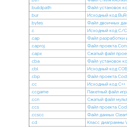
.btn
Файл стиля кнопки
.buildpath
Файл установок ко
.bur
Исходный код BuR
.bytes
Файл двоичных дан
.c
Исходный код C/C
.cap
Файл разработки 
.caproj
Файл проекта Cons
.capx
Сжатый файл проек
.cba
Файл установок к
.cbl
Исходный код CO
.cbp
Файл проекта Code
.cc
Исходный код C++
.ccgame
Пакетный файл игр
.ccn
Сжатый файл мульт
.ccs
Файл проекта Cod
.ccscc
Файл данных Clea
.cd
Класс диаграммы V