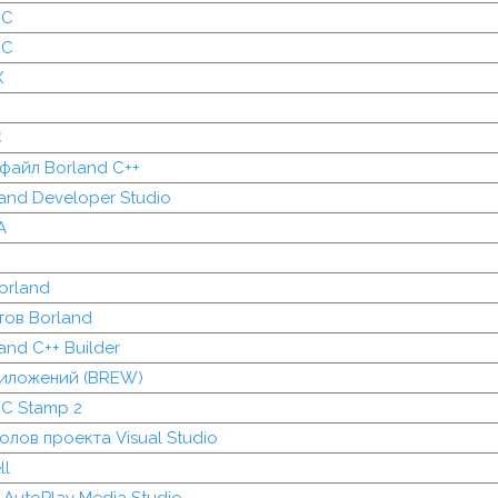
IC
IC
X
C
файл Borland C++
and Developer Studio
A
orland
тов Borland
nd C++ Builder
иложений (BREW)
C Stamp 2
лов проекта Visual Studio
ll