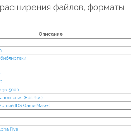
: расширения файлов, форматы
Описание
h
 библиотеки
r
C
gix 5000
полнения (EditPlus)
йствий (DS Game Maker)
pha Five