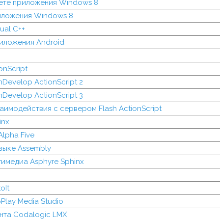
ете приложения Windows 8
риложения Windows 8
ual C++
иложения Android
onScript
Develop ActionScript 2
Develop ActionScript 3
аимодействия с сервером Flash ActionScript
inx
lpha Five
зыке Assembly
имедиа Asphyre Sphinx
oIt
Play Media Studio
нта Codalogic LMX