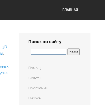
ГЛАВНАЯ
Поиск по сайту
я
,
3D-
лы
,
анных
,
Помощь
угие
Советы
Программы
Вирусы