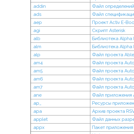
.addin
Файл определений 
.ads
Файл спецификаци
.aep
Проект Activ E-Bo
.agi
Скрипт Asterisk
.alb
Библиотека Alpha 
.alm
Библиотека Alpha 
.alp
Файл проекта Able
.am4
Файл проекта Auto
.am5
Файл проекта Auto
.am6
Файл проекта Auto
.am7
Файл проекта Auto
.ane
Файл приложения 
.ap_
Ресурсы приложени
.apa
Архив проекта RS
.applet
Файл данных разре
.appx
Пакет приложения