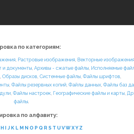
ровка по категориям:
ражения
,
Растровые изображения
,
Векторные изображени
т и документы
,
Архивы - сжатые файлы
,
Исполняемые фай
,
Образы дисков
,
Системные файлы
,
Файлы шрифтов
,
енты
,
Файлы резервных копий
,
Файлы данных
,
Файлы баз д
дули
,
Файлы настроек
,
Географические файлы и карты
,
Др
файлы
.
ировка по алфавиту:
H
I
J
K
L
M
N
O
P
Q
R
S
T
U
V
W
X
Y
Z