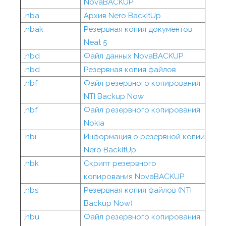
NovaBACKUP
.nba
Архив Nero BackItUp
.nbak
Резервная копия документов
Neat 5
.nbd
Файл данных NovaBACKUP
.nbd
Резервная копия файлов
.nbf
Файл резервного копирования
NTI Backup Now
.nbf
Файл резервного копирования
Nokia
.nbi
Информация о резервной копии
Nero BackItUp
.nbk
Скрипт резервного
копирования NovaBACKUP
.nbs
Резервная копия файлов (NTI
Backup Now)
.nbu
Файл резервного копирования