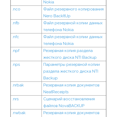
Nokia
.nco
Файл резервного копирования
Nero BackItUp
.nfb
Файл резервной копии данных
телефона Nokia
.nfc
Файл резервной копии данных
телефона Nokia
.npf
Резервная копия раздела
жесткого диска NTI Backup
.nps
Параметры резервной копии
раздела жесткого диска NTI
Backup
.nrbak
Резервная копия документов
NeatReceipts
.nrs
Сценарий восстановления
файлов NovaBACKUP
.nwbak
Резервная копия документов