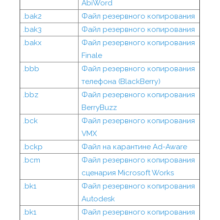
AbiWord
.bak2
Файл резервного копирования
.bak3
Файл резервного копирования
.bakx
Файл резервного копирования
Finale
.bbb
Файл резервного копирования
телефона (BlackBerry)
.bbz
Файл резервного копирования
BerryBuzz
.bck
Файл резервного копирования
VMX
.bckp
Файл на карантине Ad-Aware
.bcm
Файл резервного копирования
сценария Microsoft Works
.bk1
Файл резервного копирования
Autodesk
.bk1
Файл резервного копирования