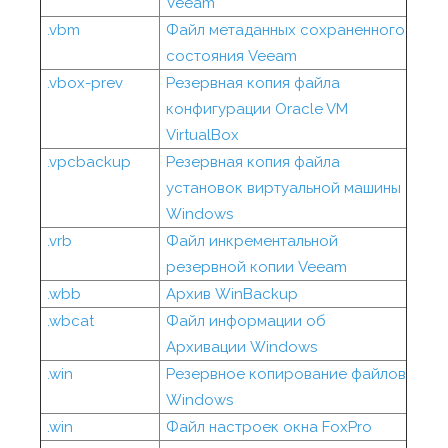
Veeam
.vbm
Файл метаданных сохраненного
состояния Veeam
.vbox-prev
Резервная копия файла
конфигурации Oracle VM
VirtualBox
.vpcbackup
Резервная копия файла
установок виртуальной машины
Windows
.vrb
Файл инкрементальной
резервной копии Veeam
.wbb
Архив WinBackup
.wbcat
Файл информации об
Архивации Windows
.win
Резервное копирование файлов
Windows
.win
Файл настроек окна FoxPro