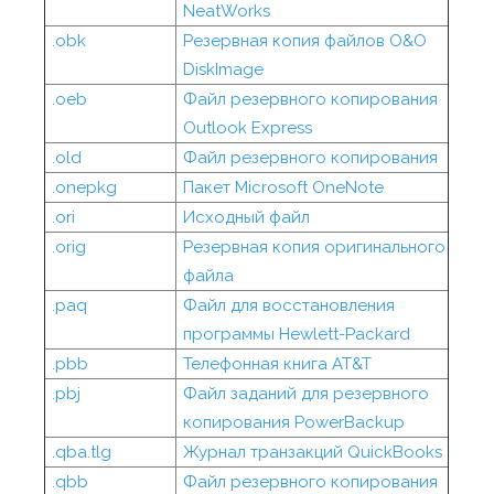
NeatWorks
.obk
Резервная копия файлов O&O
DiskImage
.oeb
Файл резервного копирования
Outlook Express
.old
Файл резервного копирования
.onepkg
Пакет Microsoft OneNote
.ori
Исходный файл
.orig
Резервная копия оригинального
файла
.paq
Файл для восстановления
программы Hewlett-Packard
.pbb
Телефонная книга AT&T
.pbj
Файл заданий для резервного
копирования PowerBackup
.qba.tlg
Журнал транзакций QuickBooks
.qbb
Файл резервного копирования