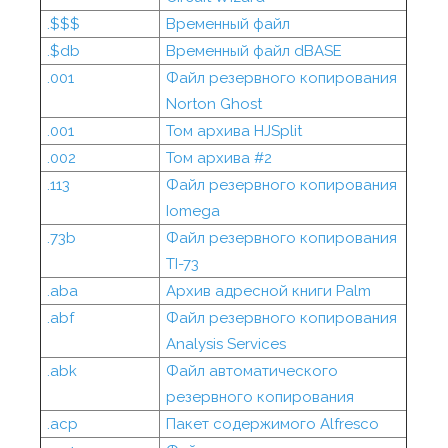
.$$$
Временный файл
.$db
Временный файл dBASE
.001
Файл резервного копирования
Norton Ghost
.001
Том архива HJSplit
.002
Том архива #2
.113
Файл резервного копирования
Iomega
.73b
Файл резервного копирования
TI-73
.aba
Архив адресной книги Palm
.abf
Файл резервного копирования
Analysis Services
.abk
Файл автоматического
резервного копирования
.acp
Пакет содержимого Alfresco