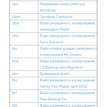
.da0
Резервная копия реестра
Windows
.dash
Профиль Dashlane
.dba
Файл резервного копирования
календаря (Palm)
.dbk
Файл резервного копирования
Sony Ericsson
.diy
Файл конфигурации резервного
копирования My Drivers
.dna
Файл резервного копирования
CA Backup and Migration
.dov
Временный файл
.fbc
Файл резервного копирования
Family Tree Maker (для DOS)
.fbf
Файл резервного копирования
Free Backup Fix
.fbk
Файл резервного копирования