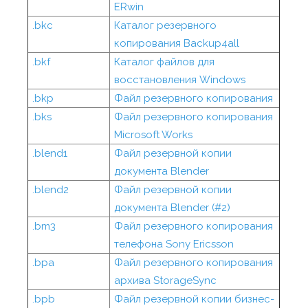
ERwin
.bkc
Каталог резервного
копирования Backup4all
.bkf
Каталог файлов для
восстановления Windows
.bkp
Файл резервного копирования
.bks
Файл резервного копирования
Microsoft Works
.blend1
Файл резервной копии
документа Blender
.blend2
Файл резервной копии
документа Blender (#2)
.bm3
Файл резервного копирования
телефона Sony Ericsson
.bpa
Файл резервного копирования
архива StorageSync
.bpb
Файл резервной копии бизнес-