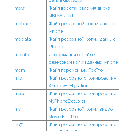
файла dBASE IV
.mbw
Файл восстановления диска
MBRWizard
.mdbackup
Файл резервной копии данных
iPhone
.mddata
Файл резервной копии данных
iPhone
.mdinfo
Информация о файле
резервной копии данных iPhone
.mem
Файл переменных FoxPro
.mig
Файл резервного копирования
Windows Migration
.mpb
Файл резервного копирования
MyPhoneExplorer
.mv_
Файл резервной копии видео
Movie Edit Pro
.nb7
Файл резервного копирования