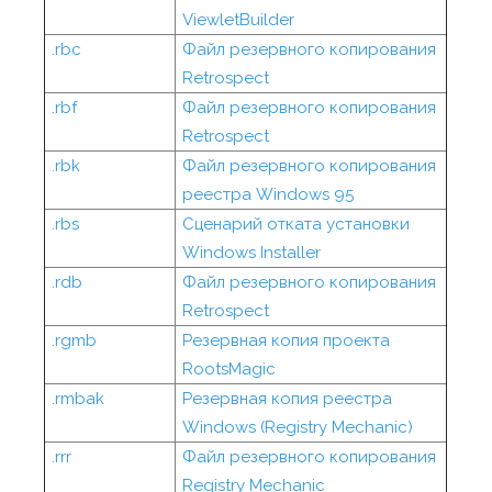
ViewletBuilder
.rbc
Файл резервного копирования
Retrospect
.rbf
Файл резервного копирования
Retrospect
.rbk
Файл резервного копирования
реестра Windows 95
.rbs
Сценарий отката установки
Windows Installer
.rdb
Файл резервного копирования
Retrospect
.rgmb
Резервная копия проекта
RootsMagic
.rmbak
Резервная копия реестра
Windows (Registry Mechanic)
.rrr
Файл резервного копирования
Registry Mechanic