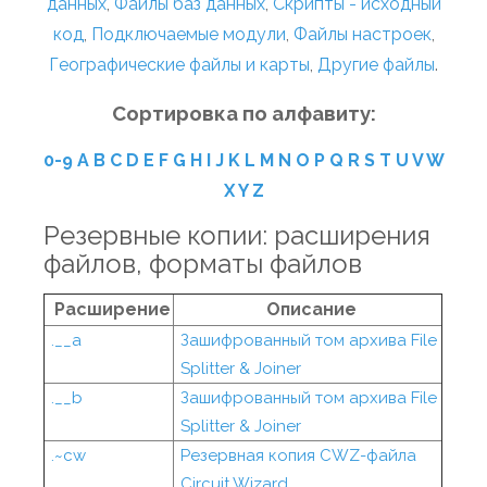
данных
,
Файлы баз данных
,
Скрипты - исходный
код
,
Подключаемые модули
,
Файлы настроек
,
Географические файлы и карты
,
Другие файлы
.
Сортировка по алфавиту:
0-9
A
B
C
D
E
F
G
H
I
J
K
L
M
N
O
P
Q
R
S
T
U
V
W
X
Y
Z
Резервные копии: расширения
файлов, форматы файлов
Расширение
Описание
.__a
Зашифрованный том архива File
Splitter & Joiner
.__b
Зашифрованный том архива File
Splitter & Joiner
.~cw
Резервная копия CWZ-файла
Circuit Wizard