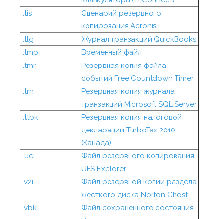
калькулятора (TI Connect)
.tis
Сценарий резервного
копирования Acronis
.tlg
Журнал транзакций QuickBooks
.tmp
Временный файл
.tmr
Резервная копия файла
событий Free Countdown Timer
.trn
Резервная копия журнала
транзакций Microsoft SQL Server
.ttbk
Резервная копия налоговой
декларации TurboTax 2010
(Канада)
.uci
Файл резервного копирования
UFS Explorer
.v2i
Файл резервной копии раздела
жесткого диска Norton Ghost
.vbk
Файл сохраненного состояния