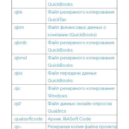
QuickBooks
.qbk
Файл резервного копирования
QuickTax
.qbm
Файл финансовых данных о
компании (QuickBooks)
.qbmb
Файл резервного копирования
QuickBooks
.qbmd
Файл резервного копирования
QuickBooks
.qbx
Файл передачи данных
QuickBooks
.qic
Файл резервного копирования
Windows
.qsf
Файл данных онлайн-опросов
Qualtrics
.qualsoftcode
Архив J&ASoft Code
.qv~
Резервная копия файла проекта