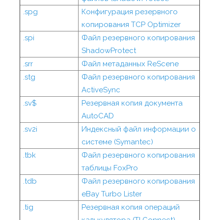
.spg
Конфигурация резервного
копирования TCP Optimizer
.spi
Файл резервного копирования
ShadowProtect
.srr
Файл метаданных ReScene
.stg
Файл резервного копирования
ActiveSync
.sv$
Резервная копия документа
AutoCAD
.sv2i
Индексный файл информации о
системе (Symantec)
.tbk
Файл резервного копирования
таблицы FoxPro
.tdb
Файл резервного копирования
eBay Turbo Lister
.tig
Резервная копия операций