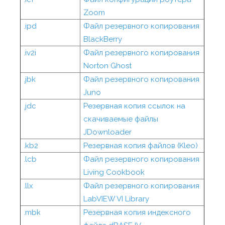
Zoom
.ipd
Файл резервного копирования
BlackBerry
.iv2i
Файл резервного копирования
Norton Ghost
.jbk
Файл резервного копирования
Juno
.jdc
Резервная копия ссылок на
скачиваемые файлы
JDownloader
.kb2
Резервная копия файлов (Kleo)
.lcb
Файл резервного копирования
Living Cookbook
.llx
Файл резервного копирования
LabVIEW VI Library
.mbk
Резервная копия индексного