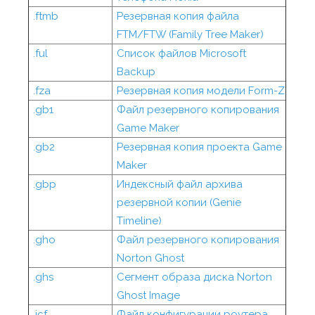
.ftmb
Резервная копия файла
FTM/FTW (Family Tree Maker)
.ful
Список файлов Microsoft
Backup
.fza
Резервная копия модели Form-Z
.gb1
Файл резервного копирования
Game Maker
.gb2
Резервная копия проекта Game
Maker
.gbp
Индексный файл архива
резервной копии (Genie
Timeline)
.gho
Файл резервного копирования
Norton Ghost
.ghs
Сегмент образа диска Norton
Ghost Image
.icf
Файл конфигурации роутера