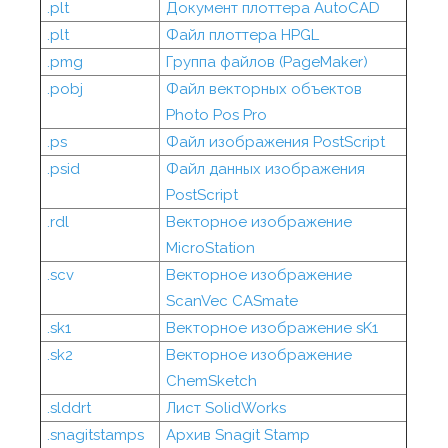
.plt
Документ плоттера AutoCAD
.plt
Файл плоттера HPGL
.pmg
Группа файлов (PageMaker)
.pobj
Файл векторных объектов
Photo Pos Pro
.ps
Файл изображения PostScript
.psid
Файл данных изображения
PostScript
.rdl
Векторное изображение
MicroStation
.scv
Векторное изображение
ScanVec CASmate
.sk1
Векторное изображение sK1
.sk2
Векторное изображение
ChemSketch
.slddrt
Лист SolidWorks
.snagitstamps
Архив Snagit Stamp