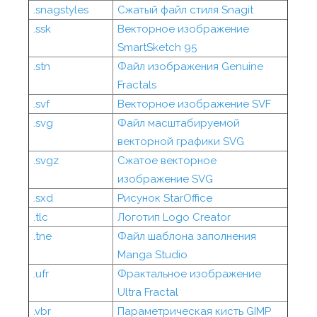
.snagstyles
Сжатый файл стиля Snagit
.ssk
Векторное изображение
SmartSketch 95
.stn
Файл изображения Genuine
Fractals
.svf
Векторное изображение SVF
.svg
Файл масштабируемой
векторной графики SVG
.svgz
Сжатое векторное
изображение SVG
.sxd
Рисунок StarOffice
.tlc
Логотип Logo Creator
.tne
Файл шаблона заполнения
Manga Studio
.ufr
Фрактальное изображение
Ultra Fractal
.vbr
Параметрическая кисть GIMP