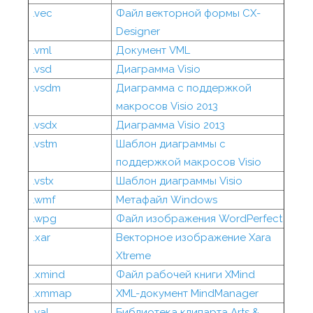
.vec
Файл векторной формы CX-
Designer
.vml
Документ VML
.vsd
Диаграмма Visio
.vsdm
Диаграмма с поддержкой
макросов Visio 2013
.vsdx
Диаграмма Visio 2013
.vstm
Шаблон диаграммы с
поддержкой макросов Visio
.vstx
Шаблон диаграммы Visio
.wmf
Метафайл Windows
.wpg
Файл изображения WordPerfect
.xar
Векторное изображение Xara
Xtreme
.xmind
Файл рабочей книги XMind
.xmmap
XML-документ MindManager
.yal
Библиотека клипарта Arts &