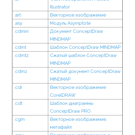
Illustrator
.art
Векторное изображение
.asy
Модуль Asymptote
.cdmm
Документ ConceptDraw
MINDMAP
.cdmt
Шаблон ConceptDraw MINDMAP
.cdmtz
Сжатый шаблон ConceptDraw
MINDMAP
.cdmz
Сжатый документ ConceptDraw
MINDMAP
.cdr
Векторное изображение
CorelDRAW
.cdt
Шаблон диаграммы
ConceptDraw PRO
.cgm
Векторное изображение,
метафайл