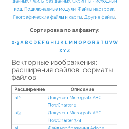
данных
,
Файлы баз данных
,
Скрипты - исходный
код
,
Подключаемые модули
,
Файлы настроек
,
Географические файлы и карты
,
Другие файлы
.
Сортировка по алфавиту:
0-9
A
B
C
D
E
F
G
H
I
J
K
L
M
N
O
P
Q
R
S
T
U
V
W
X
Y
Z
Векторные изображения:
расширения файлов, форматы
файлов
Расширение
Описание
.af2
Документ Micrografx ABC
FlowCharter 2
.af3
Документ Micrografx ABC
FlowCharter 3/4
.ai
Файл изображения Adobe