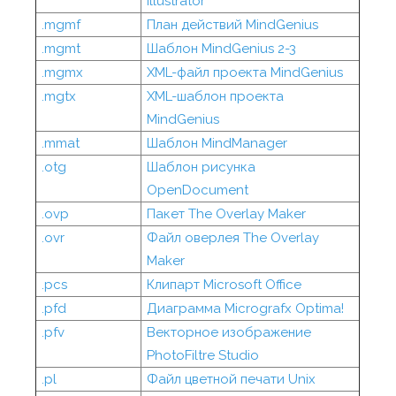
Illustrator
.mgmf
План действий MindGenius
.mgmt
Шаблон MindGenius 2-3
.mgmx
XML-файл проекта MindGenius
.mgtx
XML-шаблон проекта
MindGenius
.mmat
Шаблон MindManager
.otg
Шаблон рисунка
OpenDocument
.ovp
Пакет The Overlay Maker
.ovr
Файл оверлея The Overlay
Maker
.pcs
Клипарт Microsoft Office
.pfd
Диаграмма Micrografx Optima!
.pfv
Векторное изображение
PhotoFiltre Studio
.pl
Файл цветной печати Unix