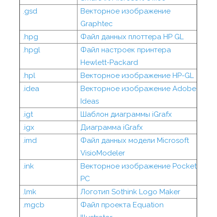
.gsd
Векторное изображение
Graphtec
.hpg
Файл данных плоттера HP GL
.hpgl
Файл настроек принтера
Hewlett-Packard
.hpl
Векторное изображение HP-GL
.idea
Векторное изображение Adobe
Ideas
.igt
Шаблон диаграммы iGrafx
.igx
Диаграмма iGrafx
.imd
Файл данных модели Microsoft
VisioModeler
.ink
Векторное изображение Pocket
PC
.lmk
Логотип Sothink Logo Maker
.mgcb
Файл проекта Equation