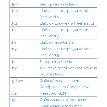
.fmv
Векторный метафайл
.ft10
Шаблон иллюстрации Adobe
FreeHand 10
.ft11
Шаблон документа FreeHand 11
.ft7
Шаблон иллюстрации Adobe
FreeHand 7
.ft8
Шаблон FreeHand 8
.ft9
Шаблон иллюстрации Adobe
FreeHand 9
.ftn
Диаграмма Flowton
.fxg
XML-файл графического обмена
(Adobe Flash)
.gdraw
Файл обмена данными
(изображение) Google Drive
.gem
Метафайл GEM
.glox
Файл данных изображений
SmartArt Microsoft Office