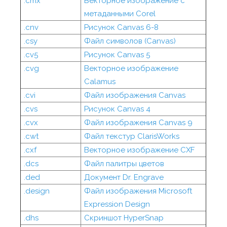
.cmx
Векторное изображение с
метаданными Corel
.cnv
Рисунок Canvas 6-8
.csy
Файл символов (Canvas)
.cv5
Рисунок Canvas 5
.cvg
Векторное изображение
Calamus
.cvi
Файл изображения Canvas
.cvs
Рисунок Canvas 4
.cvx
Файл изображения Canvas 9
.cwt
Файл текстур ClarisWorks
.cxf
Векторное изображение CXF
.dcs
Файл палитры цветов
.ded
Документ Dr. Engrave
.design
Файл изображения Microsoft
Expression Design
.dhs
Скриншот HyperSnap