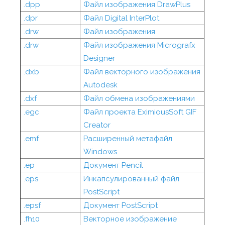
.dpp
Файл изображения DrawPlus
.dpr
Файл Digital InterPlot
.drw
Файл изображения
.drw
Файл изображения Micrografx
Designer
.dxb
Файл векторного изображения
Autodesk
.dxf
Файл обмена изображениями
.egc
Файл проекта EximiousSoft GIF
Creator
.emf
Расширенный метафайл
Windows
.ep
Документ Pencil
.eps
Инкапсулированный файл
PostScript
.epsf
Документ PostScript
.fh10
Векторное изображение