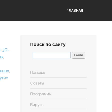
ГЛАВНАЯ
Поиск по сайту
я
,
3D-
лы
,
анных
,
Помощь
угие
Советы
Программы
Вирусы