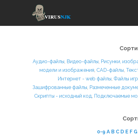
Сорти
Аудио-файлы
,
Видео-файлы
,
Рисунки, изоб
модели и изображения
,
CAD-файлы
,
Текс
Интернет - web файлы
,
Файлы игр
Зашифрованные файлы
,
Размеченные докум
Скрипты - исходный код
,
Подключаемые мо
Сорт
0-9
A
B
C
D
E
F
G