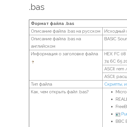
.bas
Формат файла .bas
Описание файла .bas на русском
Исходный 
Описание файла .bas на
BASIC Sour
английском
Информация о заголовке файла
HEX: FC 08 
74 6C 65 20
ASCII: rem 
ASCII, расш.
Тип файла
Скрипты, 
Как, чем открыть файл .bas?
Micro
REAL
FreeB
Pu
BBC 