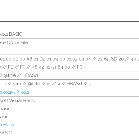
код BASIC
ce Code File
01 00 0E 00 A8 01 D2 01 09 00 01 02 03 04 // 72 65 6D 20 // 40 
 // FE // FF // 48 42 41 53 64 00 // FC
// @title // HBASd
: ь // rem // @title // ю // я // HBASd // ь
исходный код
soft Visual Basic
basic
asic
reBasic
BASIC