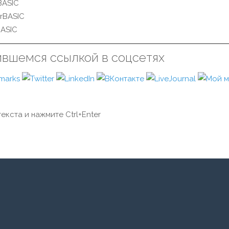
 BASIC
rBASIC
BASIC
ившемся ссылкой в соцсетях
екста и нажмите Ctrl+Enter