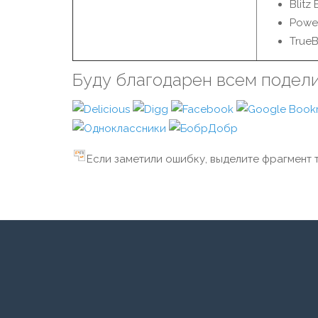
Blitz
Powe
True
Буду благодарен всем подел
Если заметили ошибку, выделите фрагмент т