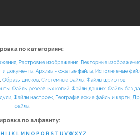
ровка по категориям:
ражения
,
Растровые изображения
,
Векторные изображени
т и документы
,
Архивы - сжатые файлы
,
Исполняемые фай
,
Образы дисков
,
Системные файлы
,
Файлы шрифтов
,
енты
,
Файлы резервных копий
,
Файлы данных
,
Файлы баз д
дули
,
Файлы настроек
,
Географические файлы и карты
,
Др
файлы
.
ировка по алфавиту:
H
I
J
K
L
M
N
O
P
Q
R
S
T
U
V
W
X
Y
Z