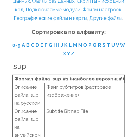
данных
,
Файлы баз данных
,
Скрипты - исходный
код
,
Подключаемые модули
,
Файлы настроек
,
Географические файлы и карты
,
Другие файлы
.
Сортировка по алфавиту:
0-9
A
B
C
D
E
F
G
H
I
J
K
L
M
N
O
P
Q
R
S
T
U
V
W
X
Y
Z
.sup
Формат файла .sup #1 (наиболее вероятный)
Описание
Файл субтитров (растровое
файла .sup
изображение)
на русском
Описание
Subtitle Bitmap File
файла .sup
на
английском