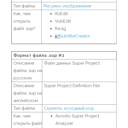
Тип файла
Рисунки, изображения
Как, чем
IfoEdit
открыть
VobEdit
файл .sup?
ReJig
SubtitleCreator
Формат файла .sup #2
Описание
Файл данных Super Project
файла .sup на
русском
Описание
Super Project Definition File
файла .sup на
английском
Тип файла
Скрипты, исходный код
Как, чем
Aivosto Super Project
открыть файл
Analyzer