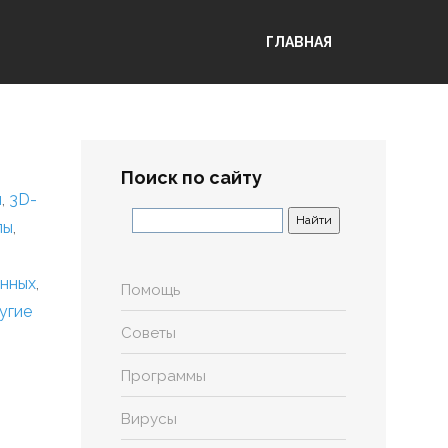
ГЛАВНАЯ
Поиск по сайту
я
,
3D-
лы
,
анных
,
Помощь
угие
Советы
Программы
Вирусы