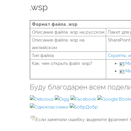
.wsp
Формат файла .wsp
Описание файла .wsp на русском
Пакет для
Описание файла .wsp на
SharePoint
английском
Тип файла
Скрипты, 
Как, чем открыть файл .wsp?
Mi
Mi
Буду благодарен всем подел
Если заметили ошибку, выделите фрагмент т