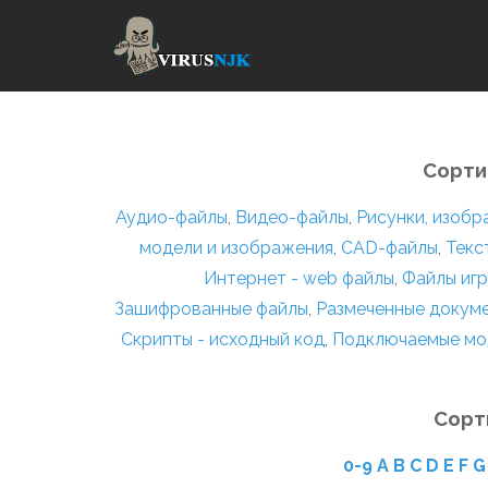
Сорти
Аудио-файлы
,
Видео-файлы
,
Рисунки, изоб
модели и изображения
,
CAD-файлы
,
Текс
Интернет - web файлы
,
Файлы игр
Зашифрованные файлы
,
Размеченные докум
Скрипты - исходный код
,
Подключаемые мо
Сорт
0-9
A
B
C
D
E
F
G