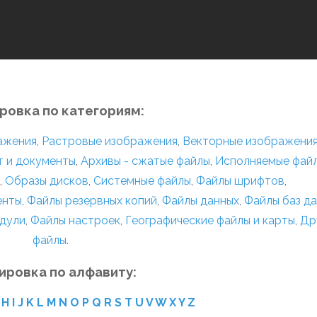
ровка по категориям:
ражения
,
Растровые изображения
,
Векторные изображени
т и документы
,
Архивы - сжатые файлы
,
Исполняемые фай
,
Образы дисков
,
Системные файлы
,
Файлы шрифтов
,
енты
,
Файлы резервных копий
,
Файлы данных
,
Файлы баз д
дули
,
Файлы настроек
,
Географические файлы и карты
,
Др
файлы
.
ировка по алфавиту:
H
I
J
K
L
M
N
O
P
Q
R
S
T
U
V
W
X
Y
Z