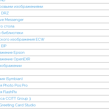
OND
ровыми изображениями
к DRZ
ve Messenger
го стола
й библиотеки
ского изображения ECW
 EIP
ажение Epson
ажение OpenEXR
зображении
ия (Symbian)
 Photo Pos Pro
 FlashPix
са CCITT Group 3
reeting Card Studio