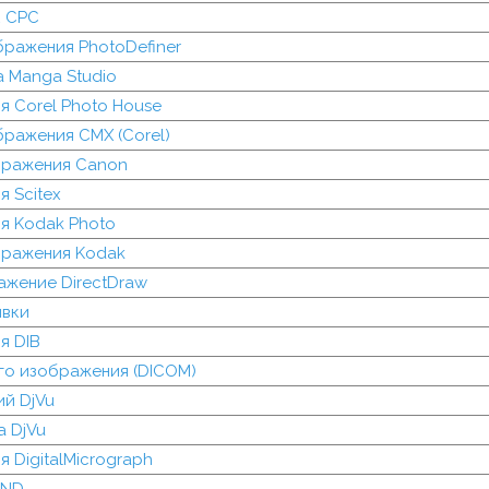
к CPC
ражения PhotoDefiner
 Manga Studio
 Corel Photo House
ражения CMX (Corel)
бражения Canon
 Scitex
я Kodak Photo
бражения Kodak
ажение DirectDraw
ивки
я DIB
го изображения (DICOM)
й DjVu
а DjVu
 DigitalMicrograph