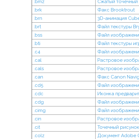
.bmz
Сжатый точечный
.brk
Факс Brooktrout
.brn
3D-анимация Cub
.brt
Файл текстуры Br
.bss
Файл изображения
.bti
Файл текстуры иг
.c4
Файл изображени
.cal
Растровое изобр
.cals
Растровое изобр
.can
Факс Canon Navig
.cd5
Файл изображени
.cdc
Иконка предвари
.cdg
Файл изображения
.cimg
Файл изображени
.cin
Растровое изобр
.cit
Точечный рисунок
.colz
Документ Adobe 