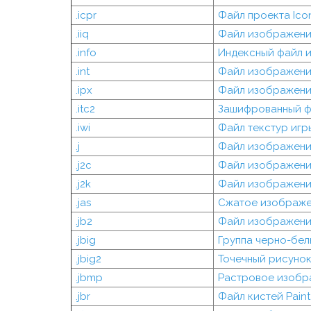
.icpr
Файл проекта Icon
.iiq
Файл изображения
.info
Индексный файл 
.int
Файл изображения
.ipx
Файл изображения
.itc2
Зашифрованный фа
.iwi
Файл текстур игры 
.j
Файл изображени
.j2c
Файл изображени
.j2k
Файл изображени
.jas
Сжатое изображен
.jb2
Файл изображени
.jbig
Группа черно-бе
.jbig2
Точечный рисунок
.jbmp
Растровое изобр
.jbr
Файл кистей Paint