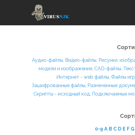
Сорти
Аудио-файлы
,
Видео-файлы
,
Рисунки, изоб
модели и изображения
,
CAD-файлы
,
Текс
Интернет - web файлы
,
Файлы игр
Зашифрованные файлы
,
Размеченные докум
Скрипты - исходный код
,
Подключаемые мо
Сорт
0-9
A
B
C
D
E
F
G