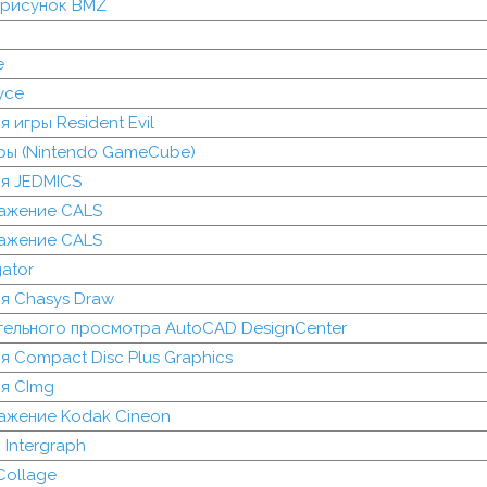
 рисунок BMZ
e
yce
 игры Resident Evil
ры (Nintendo GameCube)
я JEDMICS
ажение CALS
ажение CALS
ator
я Chasys Draw
тельного просмотра AutoCAD DesignCenter
 Compact Disc Plus Graphics
я CImg
ажение Kodak Cineon
 Intergraph
Collage