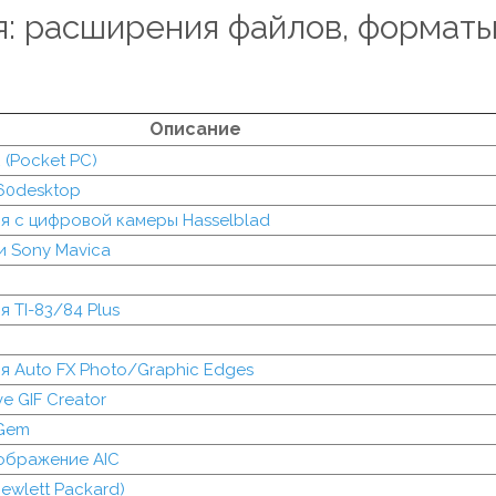
: расширения файлов, формат
Описание
 (Pocket PC)
60desktop
я с цифровой камеры Hasselblad
 Sony Mavica
 TI-83/84 Plus
 Auto FX Photo/Graphic Edges
e GIF Creator
tGem
ображение AIC
ewlett Packard)