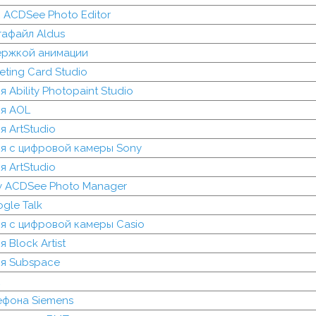
 ACDSee Photo Editor
афайл Aldus
ержкой анимации
ting Card Studio
Ability Photopaint Studio
я AOL
 ArtStudio
я с цифровой камеры Sony
 ArtStudio
у ACDSee Photo Manager
gle Talk
я с цифровой камеры Casio
Block Artist
я Subspace
к
ефона Siemens