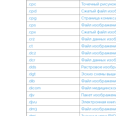
.cpc
Точечный рисуно
.cpd
Сжатый файл изоб
.cpg
Страница комикса
.cps
Файл изображения
.cpx
Сжатый файл изоб
.cr2
Файл данных изо
.ct
Файл изображения
.dc2
Файл изображени
.dcr
Файл данных изо
.dds
Растровое изобр
.dgt
Эскиз схемы выш
.dib
Файл изображени
.dicom
Файл медицинско
.djv
Пакет изображени
.djvu
Электронная книг
.dm3
Файл изображения