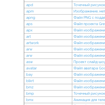
.apd
Точечный рисунок
.apm
Изображение, мет
.apng
Файл PNG с подд
.aps
Файл проекта Gree
.apx
Файл изображения 
.art
Файл изображени
.artwork
Файл изображения
.arw
Файл изображени
.arw
Файл изображения
.asw
Проект слайд-шо
.avatar
Файл аватара Goo
.bay
Файл изображени
.blkrt
Файл изображения 
.bm2
Файл изображени
.bmp
Точечный рисуно
.bmx
Анимация для тел