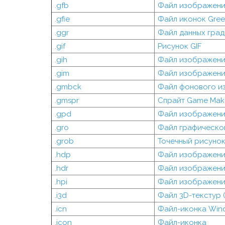
.gfb
Файл изображения
.gfie
Файл иконок Green
.ggr
Файл данных град
.gif
Рисунок GIF
.gih
Файл изображени
.gim
Файл изображения
.gmbck
Файл фонового и
.gmspr
Спрайт Game Mak
.gpd
Файл изображения
.gro
Файл графическо
.grob
Точечный рисунок
.hdp
Файл изображени
.hdr
Файл изображени
.hpi
Файл изображени
.i3d
Файл 3D-текстур (
.icn
Файл-иконка Win
.icon
Файл-иконка