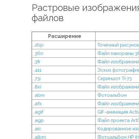
Растровые изображения
файлов
Расширение
.2bp
Точечный рисунок
.360
Файл панорамы 3
.3fr
Файл изображени
.411
Эскиз фотографии
.73i
Скриншот TI-73
.8xi
Файл изображения
.abm
Фотоальбом
.afx
Файл изображения
.agif
GIF-анимация Activ
.agp
Файл проекта Ar
.aic
Кодированное из
.albm
Фотоальбом HP (H