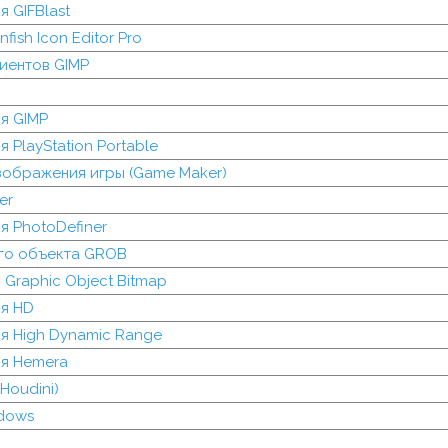
 GIFBlast
fish Icon Editor Pro
иентов GIMP
я GIMP
 PlayStation Portable
зображения игры (Game Maker)
er
 PhotoDefiner
го объекта GROB
 Graphic Object Bitmap
я HD
я High Dynamic Range
я Hemera
Houdini)
dows