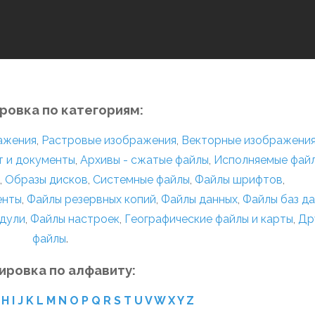
ровка по категориям:
ражения
,
Растровые изображения
,
Векторные изображени
т и документы
,
Архивы - сжатые файлы
,
Исполняемые фай
,
Образы дисков
,
Системные файлы
,
Файлы шрифтов
,
енты
,
Файлы резервных копий
,
Файлы данных
,
Файлы баз д
дули
,
Файлы настроек
,
Географические файлы и карты
,
Др
файлы
.
ировка по алфавиту:
H
I
J
K
L
M
N
O
P
Q
R
S
T
U
V
W
X
Y
Z