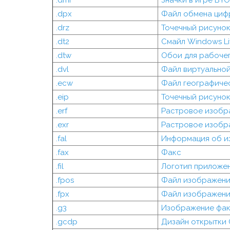
.dmi
Значки в игре BY
.dpx
Файл обмена циф
.drz
Точечный рисуно
.dt2
Смайл Windows Li
.dtw
Обои для рабоче
.dvl
Файл виртуально
.ecw
Файл географиче
.eip
Точечный рисунок
.erf
Растровое изобр
.exr
Растровое изобр
.fal
Информация об и
.fax
Факс
.fil
Логотип приложен
.fpos
Файл изображения
.fpx
Файл изображения
.g3
Изображение фак
.gcdp
Дизайн открытки G