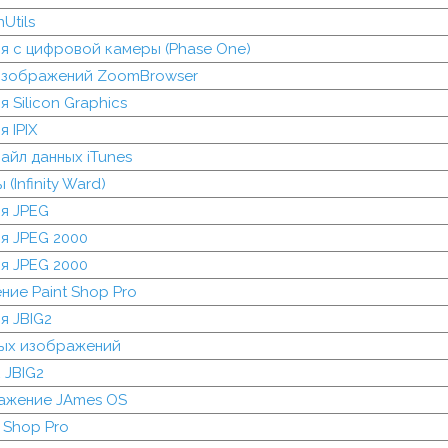
Utils
 с цифровой камеры (Phase One)
изображений ZoomBrowser
 Silicon Graphics
 IPIX
йл данных iTunes
(Infinity Ward)
я JPEG
я JPEG 2000
я JPEG 2000
ие Paint Shop Pro
я JBIG2
лых изображений
 JBIG2
ажение JAmes OS
 Shop Pro