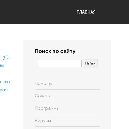
ГЛАВНАЯ
Поиск по сайту
я
,
3D-
лы
,
анных
,
Помощь
угие
Советы
Программы
Вирусы