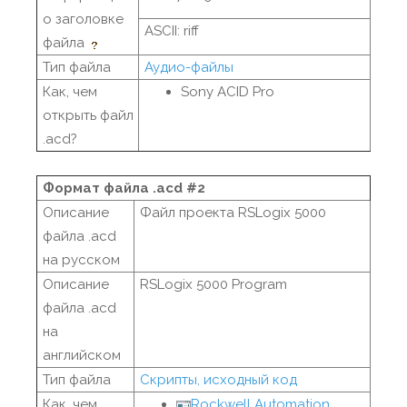
о заголовке
ASCII: riff
файла
Тип файла
Аудио-файлы
Как, чем
Sony ACID Pro
открыть файл
.acd?
Формат файла .acd #2
Описание
Файл проекта RSLogix 5000
файла .acd
на русском
Описание
RSLogix 5000 Program
файла .acd
на
английском
Тип файла
Скрипты, исходный код
Как, чем
Rockwell Automation