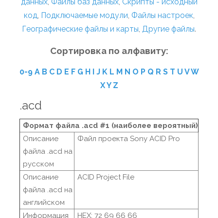
данных
,
Файлы баз данных
,
Скрипты - исходный
код
,
Подключаемые модули
,
Файлы настроек
,
Географические файлы и карты
,
Другие файлы
.
Сортировка по алфавиту:
0-9
A
B
C
D
E
F
G
H
I
J
K
L
M
N
O
P
Q
R
S
T
U
V
W
X
Y
Z
.acd
Формат файла .acd #1 (наиболее вероятный)
Описание
Файл проекта Sony ACID Pro
файла .acd на
русском
Описание
ACID Project File
файла .acd на
английском
Информация
HEX: 72 69 66 66