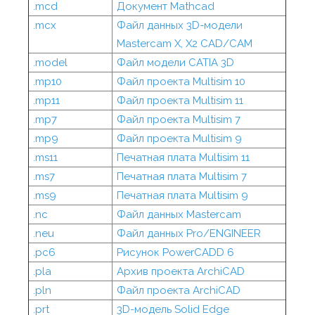
.mcd
Документ Mathcad
.mcx
Файл данных 3D-модели
Mastercam X, X2 CAD/CAM
.model
Файл модели CATIA 3D
.mp10
Файл проекта Multisim 10
.mp11
Файл проекта Multisim 11
.mp7
Файл проекта Multisim 7
.mp9
Файл проекта Multisim 9
.ms11
Печатная плата Multisim 11
.ms7
Печатная плата Multisim 7
.ms9
Печатная плата Multisim 9
.nc
Файл данных Mastercam
.neu
Файл данных Pro/ENGINEER
.pc6
Рисунок PowerCADD 6
.pla
Архив проекта ArchiCAD
.pln
Файл проекта ArchiCAD
.prt
3D-модель Solid Edge