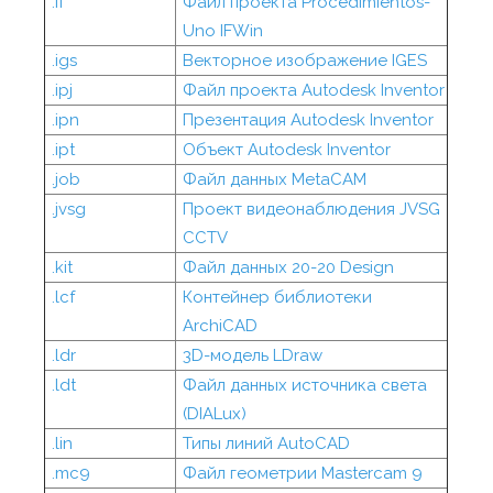
.if
Файл проекта Procedimientos-
Uno IFWin
.igs
Векторное изображение IGES
.ipj
Файл проекта Autodesk Inventor
.ipn
Презентация Autodesk Inventor
.ipt
Объект Autodesk Inventor
.job
Файл данных MetaCAM
.jvsg
Проект видеонаблюдения JVSG
CCTV
.kit
Файл данных 20-20 Design
.lcf
Контейнер библиотеки
ArchiCAD
.ldr
3D-модель LDraw
.ldt
Файл данных источника света
(DIALux)
.lin
Типы линий AutoCAD
.mc9
Файл геометрии Mastercam 9