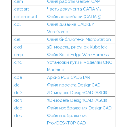
.cam
Файл работы Gerber CAM
.catpart
Часть документа CATIA V5
.catproduct
Файл ассамблеи (CATIA 5)
.cdl
Файл дизайна CADKEY
Wireframe
.cel
Файл библиотеки MicroStation
.ckd
3D-модель, рисунок Kubotek
.cmp
Файл Solid Edge Wire Harness
.cnc
Установки пути к моделям CNC
Machine
.cpa
Архив PCB CADSTAR
.dc
Файл проекта DesignCAD
.dc2
2D-модель DesignCAD (ASCII)
.dc3
3D-модель DesignCAD (ASCII)
.dcd
Файл изображения DesignCAD
.des
Файл изображения
Pro/DESKTOP CAD