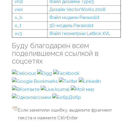
.vnd
Файл дизайна Type3
.vwx
Дизайн VectorWorks 2008
.x_b
Файл модели Parasolid
.x_t
3D-модель Parasolid
.xv3
Файл геометрии Lattice XVL
Буду благодарен всем
поделившемся ссылкой в
соцсетях
Если заметили ошибку, выделите фрагмент
текста и нажмите Ctrl+Enter