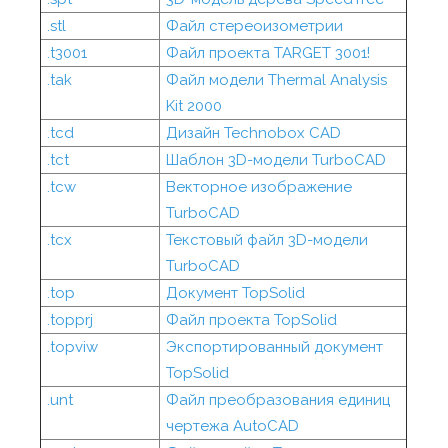
.stl
Файл стереоизометрии
.t3001
Файл проекта TARGET 3001!
.tak
Файл модели Thermal Analysis
Kit 2000
.tcd
Дизайн Technobox CAD
.tct
Шаблон 3D-модели TurboCAD
.tcw
Векторное изображение
TurboCAD
.tcx
Текстовый файл 3D-модели
TurboCAD
.top
Документ TopSolid
.topprj
Файл проекта TopSolid
.topviw
Экспортированный документ
TopSolid
.unt
Файл преобразования единиц
чертежа AutoCAD