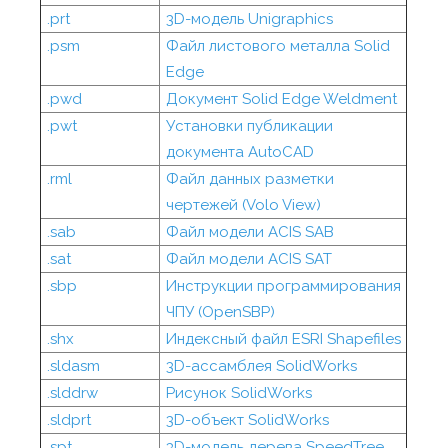
.prt
3D-модель Unigraphics
.psm
Файл листового металла Solid
Edge
.pwd
Документ Solid Edge Weldment
.pwt
Установки публикации
документа AutoCAD
.rml
Файл данных разметки
чертежей (Volo View)
.sab
Файл модели ACIS SAB
.sat
Файл модели ACIS SAT
.sbp
Инструкции программирования
ЧПУ (OpenSBP)
.shx
Индексный файл ESRI Shapefiles
.sldasm
3D-ассамблея SolidWorks
.slddrw
Рисунок SolidWorks
.sldprt
3D-объект SolidWorks
.spt
3D-модель дерева SpeedTree