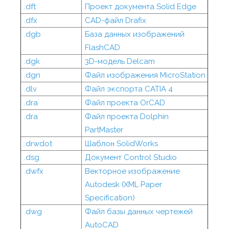
.dft
Проект документа Solid Edge
.dfx
CAD-файл Drafix
.dgb
База данных изображений
FlashCAD
.dgk
3D-модель Delcam
.dgn
Файл изображения MicroStation
.dlv
Файл экспорта CATIA 4
.dra
Файл проекта OrCAD
.dra
Файл проекта Dolphin
PartMaster
.drwdot
Шаблон SolidWorks
.dsg
Документ Control Studio
.dwfx
Векторное изображение
Autodesk (XML Paper
Specification)
.dwg
Файл базы данных чертежей
AutoCAD