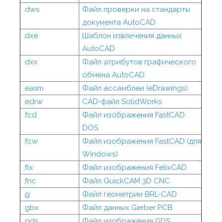
.dws
Файл проверки на стандарты
документа AutoCAD
.dxe
Шаблон извлечения данных
AutoCAD
.dxx
Файл атрибутов графического
обмена AutoCAD
.easm
Файл ассамблеи (eDrawings)
.edrw
CAD-файл SolidWorks
.fcd
Файл изображения FastCAD
DOS
.fcw
Файл изображения FastCAD (для
Windows)
.flx
Файл изображения FelixCAD
.fnc
Файл QuickCAM 3D CNC
.g
Файл геометрии BRL-CAD
.gbx
Файл данных Gerber PCB
.gds
Файл изображения GDS