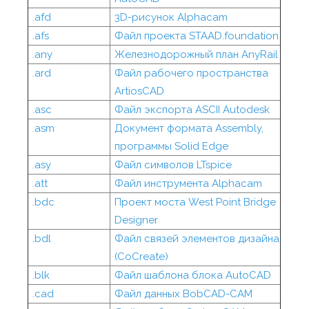
.afd
3D-рисунок Alphacam
.afs
Файл проекта STAAD.foundation
.any
Железнодорожный план AnyRail
.ard
Файл рабочего пространства
ArtiosCAD
.asc
Файл экспорта ASCII Autodesk
.asm
Документ формата Assembly,
программы Solid Edge
.asy
Файл символов LTspice
.att
Файл инструмента Alphacam
.bdc
Проект моста West Point Bridge
Designer
.bdl
Файл связей элементов дизайна
(CoCreate)
.blk
Файл шаблона блока AutoCAD
.cad
Файл данных BobCAD-CAM