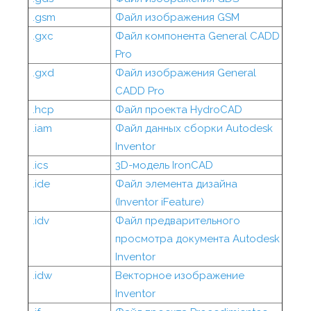
.gsm
Файл изображения GSM
.gxc
Файл компонента General CADD
Pro
.gxd
Файл изображения General
CADD Pro
.hcp
Файл проекта HydroCAD
.iam
Файл данных сборки Autodesk
Inventor
.ics
3D-модель IronCAD
.ide
Файл элемента дизайна
(Inventor iFeature)
.idv
Файл предварительного
просмотра документа Autodesk
Inventor
.idw
Векторное изображение
Inventor