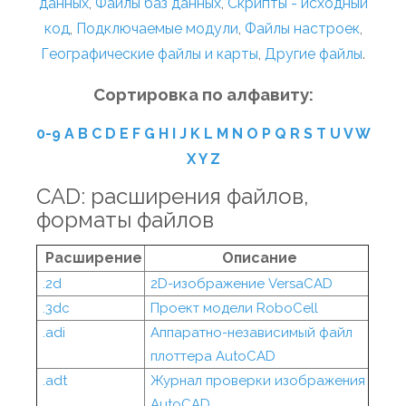
данных
,
Файлы баз данных
,
Скрипты - исходный
код
,
Подключаемые модули
,
Файлы настроек
,
Географические файлы и карты
,
Другие файлы
.
Сортировка по алфавиту:
0-9
A
B
C
D
E
F
G
H
I
J
K
L
M
N
O
P
Q
R
S
T
U
V
W
X
Y
Z
CAD: расширения файлов,
форматы файлов
Расширение
Описание
.2d
2D-изображение VersaCAD
.3dc
Проект модели RoboCell
.adi
Аппаратно-независимый файл
плоттера AutoCAD
.adt
Журнал проверки изображения
AutoCAD