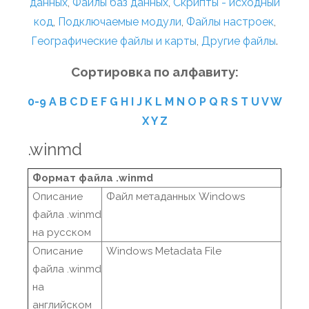
данных
,
Файлы баз данных
,
Скрипты - исходный
код
,
Подключаемые модули
,
Файлы настроек
,
Географические файлы и карты
,
Другие файлы
.
Сортировка по алфавиту:
0-9
A
B
C
D
E
F
G
H
I
J
K
L
M
N
O
P
Q
R
S
T
U
V
W
X
Y
Z
.winmd
Формат файла .winmd
Описание
Файл метаданных Windows
файла .winmd
на русском
Описание
Windows Metadata File
файла .winmd
на
английском