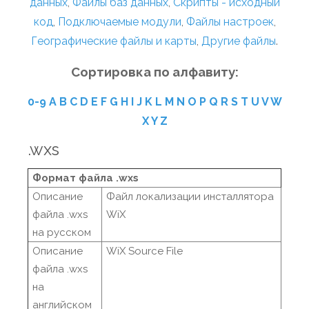
данных
,
Файлы баз данных
,
Скрипты - исходный
код
,
Подключаемые модули
,
Файлы настроек
,
Географические файлы и карты
,
Другие файлы
.
Сортировка по алфавиту:
0-9
A
B
C
D
E
F
G
H
I
J
K
L
M
N
O
P
Q
R
S
T
U
V
W
X
Y
Z
.wxs
Формат файла .wxs
Описание
Файл локализации инсталлятора
файла .wxs
WiX
на русском
Описание
WiX Source File
файла .wxs
на
английском