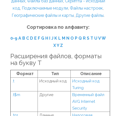
данных
,
Файлы баз данных
,
Скрипты - исходный
код
,
Подключаемые модули
,
Файлы настроек
,
Географические файлы и карты
,
Другие файлы
.
Сортировка по алфавиту:
0-9
A
B
C
D
E
F
G
H
I
J
K
L
M
N
O
P
Q
R
S
T
U
V
W
X
Y
Z
Расширения файлов, форматы
на букву T
Формат
Тип
Описание
.t
Исходный код
Исходный код
Turing
.t$m
Другие
Временный файл
AVG Internet
Security
.t01
Данные
Налоговая