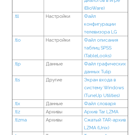
диалогов в игре
(BioWare)
.tll
Настройки
Файл
конфигурации
телевизора LG
.tlo
Настройки
Файл описания
таблиц SPSS
(TableLooks)
.tlp
Данные
Файл графических
данных Tulip
.tls
Другие
Экран входа в
систему Windows
(TuneUp Utilities)
.tlx
Данные
Файл словаря
.tlz
Архивы
Архив Tar LZMA
.tlzma
Архивы
Сжатый TAR-архив
LZMA (Unix)