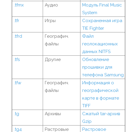
.tfmx
Аудио
Модуль Final Music
System
.tfr
Игры
Сохраненная игра
TIE Fighter
.tfrd
Географич.
Файл
файлы
геолокационных
данных NITFS
.tfs
Другие
Обновление
прошивки для
телефона Samsung
.tfw
Географич.
Информация о
файлы
географической
карте в формате
TIFF
.tg
Архивы
Сжатый tar-архив
Gzip
.tg4
Растровые
Растровое