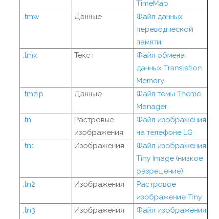
TimeMap
.tmw
Данные
Файл данных
переводческой
памяти
.tmx
Текст
Файл обмена
данных Translation
Memory
.tmzip
Данные
Файл темы Theme
Manager
.tn
Растровые
Файл изображения
изображения
на телефоне LG
.tn1
Изображения
Файл изображения
Tiny Image (низкое
разрешение)
.tn2
Изображения
Растровое
изображение Tiny
.tn3
Изображения
Файл изображения