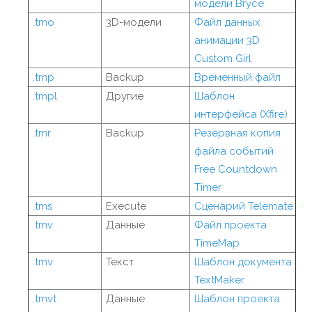
модели Bryce
.tmo
3D-модели
Файл данных
анимации 3D
Custom Girl
.tmp
Backup
Временный файл
.tmpl
Другие
Шаблон
интерфейса (Xfire)
.tmr
Backup
Резервная копия
файла событий
Free Countdown
Timer
.tms
Execute
Сценарий Telemate
.tmv
Данные
Файл проекта
TimeMap
.tmv
Текст
Шаблон документа
TextMaker
.tmvt
Данные
Шаблон проекта