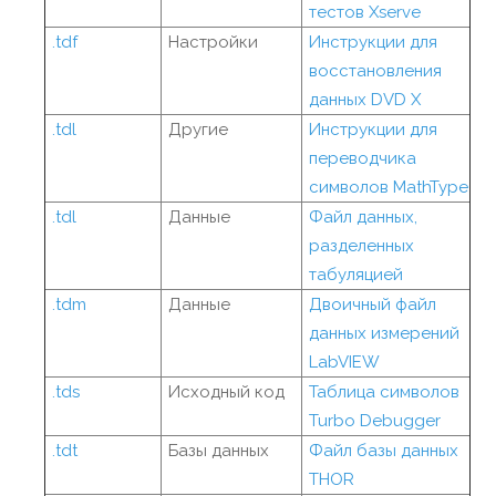
тестов Xserve
.tdf
Настройки
Инструкции для
восстановления
данных DVD X
.tdl
Другие
Инструкции для
переводчика
символов MathType
.tdl
Данные
Файл данных,
разделенных
табуляцией
.tdm
Данные
Двоичный файл
данных измерений
LabVIEW
.tds
Исходный код
Таблица символов
Turbo Debugger
.tdt
Базы данных
Файл базы данных
THOR