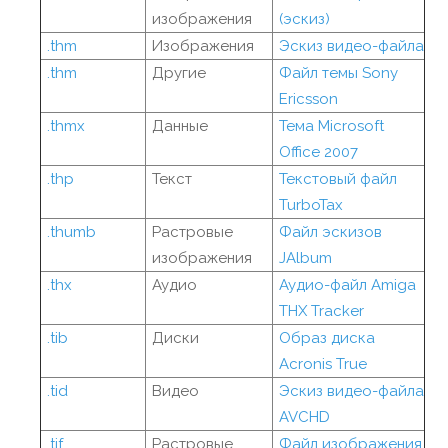
изображения
(эскиз)
.thm
Изображения
Эскиз видео-файла
.thm
Другие
Файл темы Sony
Ericsson
.thmx
Данные
Тема Microsoft
Office 2007
.thp
Текст
Текстовый файл
TurboTax
.thumb
Растровые
Файл эскизов
изображения
JAlbum
.thx
Аудио
Аудио-файл Amiga
THX Tracker
.tib
Диски
Образ диска
Acronis True
.tid
Видео
Эскиз видео-файла
AVCHD
.tif
Растровые
Файл изображения