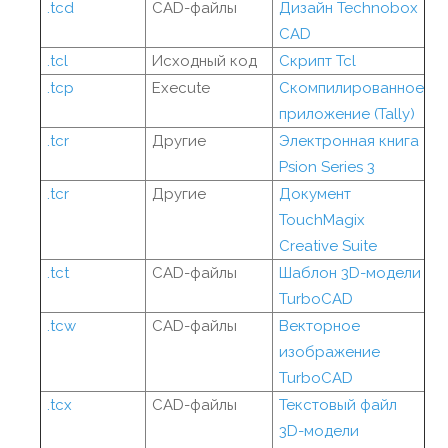
.tcd
CAD-файлы
Дизайн Technobox
CAD
.tcl
Исходный код
Скрипт Tcl
.tcp
Execute
Скомпилированное
приложение (Tally)
.tcr
Другие
Электронная книга
Psion Series 3
.tcr
Другие
Документ
TouchMagix
Creative Suite
.tct
CAD-файлы
Шаблон 3D-модели
TurboCAD
.tcw
CAD-файлы
Векторное
изображение
TurboCAD
.tcx
CAD-файлы
Текстовый файл
3D-модели