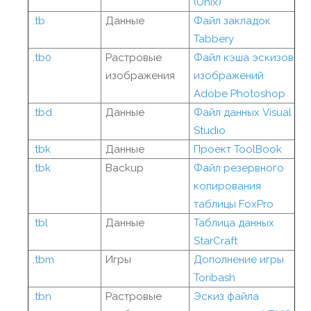
(Unix)
.tb
Данные
Файл закладок
Tabbery
.tb0
Растровые
Файл кэша эскизов
изображения
изображений
Adobe Photoshop
.tbd
Данные
Файл данных Visual
Studio
.tbk
Данные
Проект ToolBook
.tbk
Backup
Файл резервного
копирования
таблицы FoxPro
.tbl
Данные
Таблица данных
StarCraft
.tbm
Игры
Дополнение игры
Toribash
.tbn
Растровые
Эскиз файла