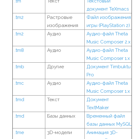
.tm
Текст
Текстовый
документ TeXmacs
.tm2
Растровые
Файл изображения
изображения
игры (PlayStation 2)
.tm2
Аудио
Аудио-файл Theta
Music Composer 2.x
.tm8
Аудио
Аудио-файл Theta
Music Composer 1.x
.tmb
Другие
Документ Timbuktu
Pro
.tmc
Аудио
Аудио-файл Theta
Music Composer 1.x
.tmd
Текст
Документ
TextMaker
.tmd
Базы данных
Временный файл
базы данных MySQL
.tme
3D-модели
Анимация 3D-