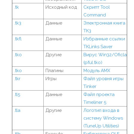
.tk
Исходный код
Скрипт Tool
Command
.tk3
Данные
Электронная книга
TK3
.tkfl
Данные
Избранные ссылки
TKLinks Saver
.tko
Другие
Вирус Win32/Oficla
(pful.tko)
.tko
Плагины
Модуль AMX
.tkr
Игры
Файл уровня игры
Tinker
.tl5
Данные
Файл проекта
Timeliner 5
.tla
Другие
Логотип входа в
систему Windows
(TuneUp Utilities)