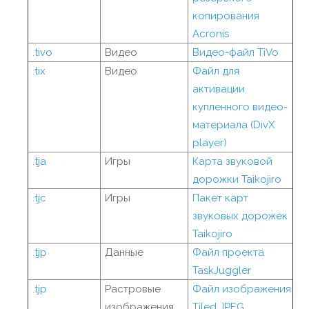
копирования
Acronis
.tivo
Видео
Видео-файл TiVo
.tix
Видео
Файл для
активации
купленного видео-
материала (DivX
player)
.tja
Игры
Карта звуковой
дорожки Taikojiro
.tjc
Игры
Пакет карт
звуковых дорожек
Taikojiro
.tjp
Данные
Файл проекта
TaskJuggler
.tjp
Растровые
Файл изображения
изображения
Tiled JPEG