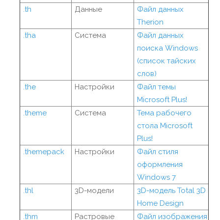
.th
Данные
Файл данных
Therion
.tha
Система
Файл данных
поиска Windows
(список тайских
слов)
.the
Настройки
Файл темы
Microsoft Plus!
.theme
Система
Тема рабочего
стола Microsoft
Plus!
.themepack
Настройки
Файл стиля
оформления
Windows 7
.thl
3D-модели
3D-модель Total 3D
Home Design
.thm
Растровые
Файл изображения