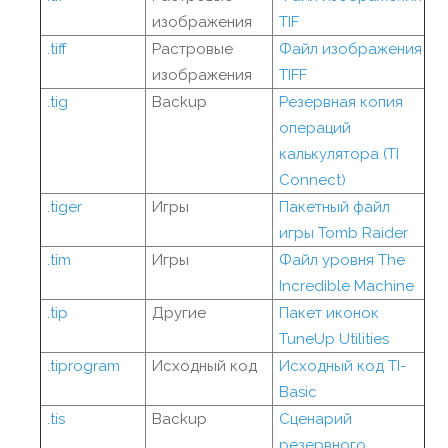
изображения
TIF
.tiff
Растровые
Файл изображения
изображения
TIFF
.tig
Backup
Резервная копия
операций
калькулятора (TI
Connect)
.tiger
Игры
Пакетный файл
игры Tomb Raider
.tim
Игры
Файл уровня The
Incredible Machine
.tip
Другие
Пакет иконок
TuneUp Utilities
.tiprogram
Исходный код
Исходный код TI-
Basic
.tis
Backup
Сценарий
резервного