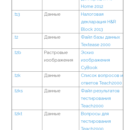
Home 2012
.t13
Данные
Налоговая
декларация H&R
Block 2013
.t2
Данные
Файл базы данных
Textease 2000
.t2b
Растровые
Эскиз
изображения
изображения
CyBook
.t2k
Данные
Список вопросов и
ответов Teach2000
.t2ks
Данные
Файл результатов
тестирования
Teach2000
.t2kt
Данные
Вопросы для
тестирования
Teach2000