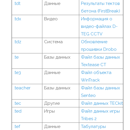
.tdt
Данные
Результаты тектов
бетона (FirstBreak)
.tdx
Видео
Информация о
видео-файлах D-
TEG CCTV
.tdz
Система
Обновление
прошивки Drobo
.te
Базы данных
Файл базы данных
Textease CT
.te3
Данные
Файл объекта
WinTrack
.teacher
Базы данных
Файл базы данных
Senteo
.tec
Другие
Файл данных TECkit
.ted
Игры
Файл данных игры
Tribes 2
.tef
Данные
Табулатуры