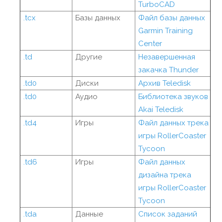
TurboCAD
.tcx
Базы данных
Файл базы данных
Garmin Training
Center
.td
Другие
Незавершенная
закачка Thunder
.td0
Диски
Архив Teledisk
.td0
Аудио
Библиотека звуков
Akai Teledisk
.td4
Игры
Файл данных трека
игры RollerCoaster
Tycoon
.td6
Игры
Файл данных
дизайна трека
игры RollerCoaster
Tycoon
.tda
Данные
Список заданий