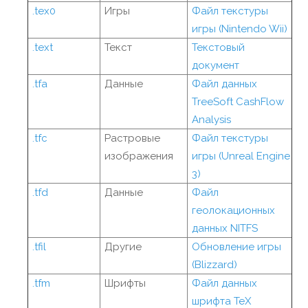
.tex0
Игры
Файл текстуры
игры (Nintendo Wii)
.text
Текст
Текстовый
документ
.tfa
Данные
Файл данных
TreeSoft CashFlow
Analysis
.tfc
Растровые
Файл текстуры
изображения
игры (Unreal Engine
3)
.tfd
Данные
Файл
геолокационных
данных NITFS
.tfil
Другие
Обновление игры
(Blizzard)
.tfm
Шрифты
Файл данных
шрифта TeX