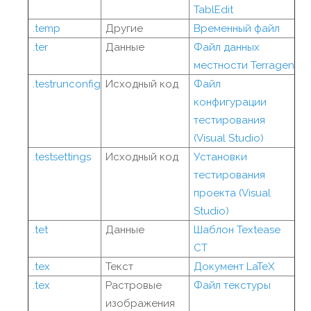
TablEdit
.temp
Другие
Временный файл
.ter
Данные
Файл данных
местности Terragen
.testrunconfig
Исходный код
Файл
конфигурации
тестирования
(Visual Studio)
.testsettings
Исходный код
Установки
тестирования
проекта (Visual
Studio)
.tet
Данные
Шаблон Textease
CT
.tex
Текст
Документ LaTeX
.tex
Растровые
Файл текстуры
изображения