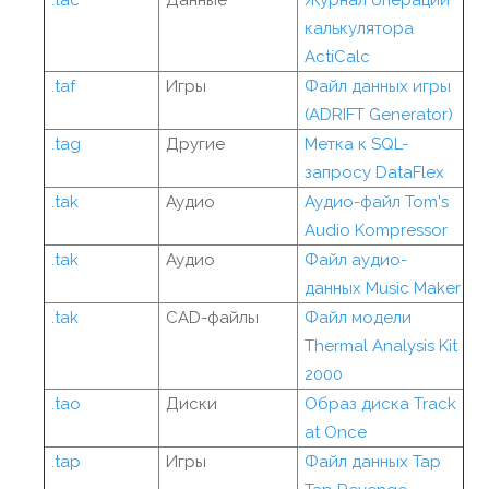
.tac
Данные
Журнал операций
калькулятора
ActiCalc
.taf
Игры
Файл данных игры
(ADRIFT Generator)
.tag
Другие
Метка к SQL-
запросу DataFlex
.tak
Аудио
Аудио-файл Tom's
Audio Kompressor
.tak
Аудио
Файл аудио-
данных Music Maker
.tak
CAD-файлы
Файл модели
Thermal Analysis Kit
2000
.tao
Диски
Образ диска Track
at Once
.tap
Игры
Файл данных Tap