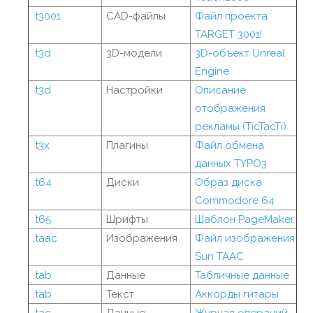
.t3001
CAD-файлы
Файл проекта
TARGET 3001!
.t3d
3D-модели
3D-объект Unreal
Engine
.t3d
Настройки
Описание
отображения
рекламы (TicTacTi)
.t3x
Плагины
Файл обмена
данных TYPO3
.t64
Диски
Образ диска
Commodore 64
.t65
Шрифты
Шаблон PageMaker
.taac
Изображения
Файл изображения
Sun TAAC
.tab
Данные
Табличные данные
.tab
Текст
Аккорды гитары