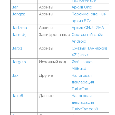
Tap Revenge
.tar
Архивы
Архив Unix
.tar.gz2
Архивы
Переименованный
архив BZ2
.tar.lzma
Архивы
Архив GNU LZMA
.tar.md5
Зашифрованные
Системный файл
Android
.tar.xz
Архивы
Сжатый TAR-архив
XZ (Unix)
.targets
Исходный код
Файл задач
MSBuild
.tax
Другие
Налоговая
декларация
TurboTax
.tax08
Данные
Налоговая
декларация
TurboTax 2008