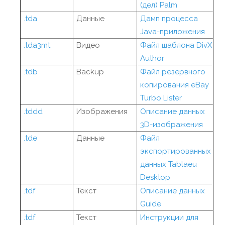
(дел) Palm
.tda
Данные
Дамп процесса
Java-приложения
.tda3mt
Видео
Файл шаблона DivX
Author
.tdb
Backup
Файл резервного
копирования eBay
Turbo Lister
.tddd
Изображения
Описание данных
3D-изображения
.tde
Данные
Файл
экспортированных
данных Tablaeu
Desktop
.tdf
Текст
Описание данных
Guide
.tdf
Текст
Инструкции для