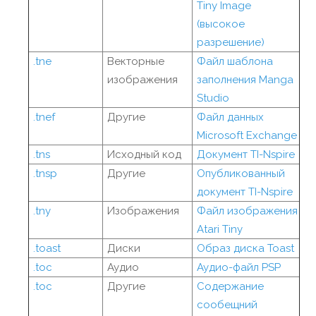
Tiny Image
(высокое
разрешение)
.tne
Векторные
Файл шаблона
изображения
заполнения Manga
Studio
.tnef
Другие
Файл данных
Microsoft Exchange
.tns
Исходный код
Документ TI-Nspire
.tnsp
Другие
Опубликованный
документ TI-Nspire
.tny
Изображения
Файл изображения
Atari Tiny
.toast
Диски
Образ диска Toast
.toc
Аудио
Аудио-файл PSP
.toc
Другие
Содержание
сообещний