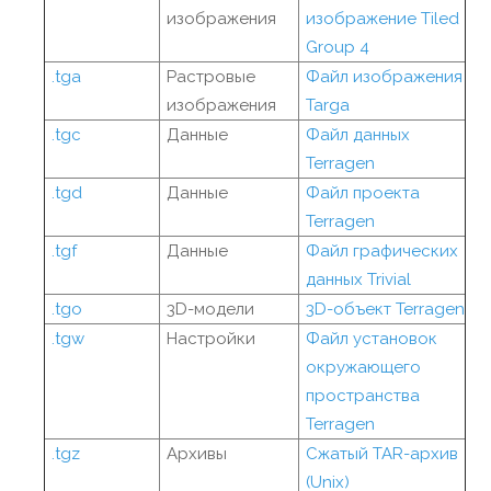
изображения
изображение Tiled
Group 4
.tga
Растровые
Файл изображения
изображения
Targa
.tgc
Данные
Файл данных
Terragen
.tgd
Данные
Файл проекта
Terragen
.tgf
Данные
Файл графических
данных Trivial
.tgo
3D-модели
3D-объект Terragen
.tgw
Настройки
Файл установок
окружающего
пространства
Terragen
.tgz
Архивы
Сжатый TAR-архив
(Unix)