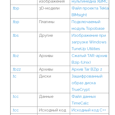
изображения
мультимедиа XBMC
.tbp
3D-модели
Файл проекта Tekla
BIMsight
.tbp
Плагины
Подключаемый
модуль Topobase
.tbs
Другие
Изображение при
загрузке Windows
TuneUp Utilities
.tbz
Архивы
Сжатый TAR-архив
Bzip (Unix)
.tbz2
Архивы
Архив Tar BZip 2
.tc
Диски
Зашифрованный
образ диска
TrueCrypt
.tcc
Данные
Файл данных
TimeCalc
.tcc
Исходный код
Исходный код C++