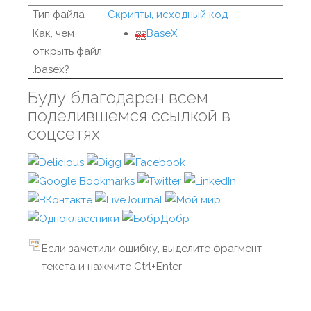
Тип файла
Скрипты, исходный код
Как, чем
BaseX
открыть файл
.basex?
Буду благодарен всем
поделившемся ссылкой в
соцсетях
Если заметили ошибку, выделите фрагмент
текста и нажмите Ctrl+Enter