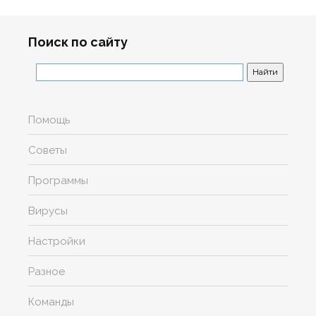
Поиск по сайту
Помощь
Советы
Программы
Вирусы
Настройки
Разное
Команды