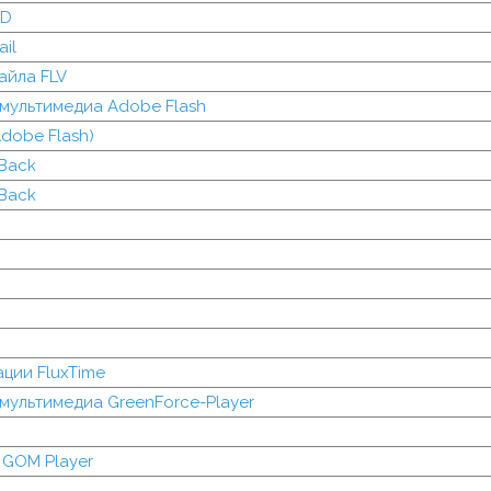
VD
il
айла FLV
мультимедиа Adobe Flash
dobe Flash)
hBack
hBack
ции FluxTime
мультимедиа GreenForce-Player
 GOM Player