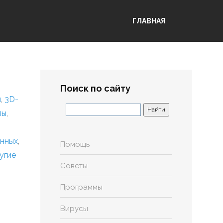
ГЛАВНАЯ
Поиск по сайту
я
,
3D-
лы
,
анных
,
Помощь
угие
Советы
Программы
Вирусы