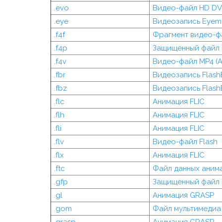
.evo
Видео-файл HD D
.eye
Видеозапись Eyema
.f4f
Фрагмент видео-ф
.f4p
Защищенный файл 
.f4v
Видео-файл MP4 (A
.fbr
Видеозапись Flas
.fbz
Видеозапись Flas
.flc
Анимация FLIC
.flh
Анимация FLIC
.fli
Анимация FLIC
.flv
Видео-файл Flash
.flx
Анимация FLIC
.ftc
Файл данных анима
.gfp
Защищенный файл 
.gl
Анимация GRASP
.gom
Файл мультимедиа