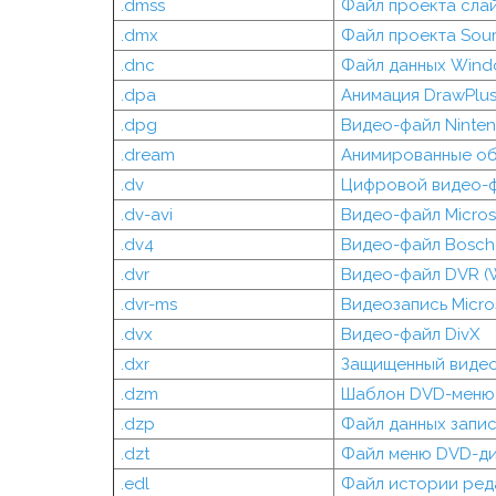
.dmss
Файл проекта сла
.dmx
Файл проекта Sour
.dnc
Файл данных Wind
.dpa
Анимация DrawPlu
.dpg
Видео-файл Ninte
.dream
Анимированные об
.dv
Цифровой видео-
.dv-avi
Видео-файл Micros
.dv4
Видео-файл Bosch 
.dvr
Видео-файл DVR (W
.dvr-ms
Видеозапись Micro
.dvx
Видео-файл DivX
.dxr
Защищенный видео
.dzm
Шаблон DVD-меню 
.dzp
Файл данных запис
.dzt
Файл меню DVD-дис
.edl
Файл истории ред