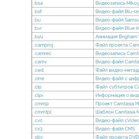
.bs4
Видеозапись Miko
.bsf
Видео-файл Blu-ra
.bu
Видео-файл Sams
.bvr
Видео-файл Blue Ir
.byu
Анимация Brigham Y
.camproj
Файл проекта Camt
.camrec
Видеозапись Camta
.camv
Видео-файл Camta
.ced
Файл видео-метад
.cine
Видео-файл с циф
.cip
Файл субтитров C
.clpi
Информация о вид
.cmmp
Проект Camtasia 
.cmmtpl
Шаблон Camtasia 
.cvc
Видео-файл cVide
.cx3
Видео-файл CMS
.d2v
Файл проекта DVD