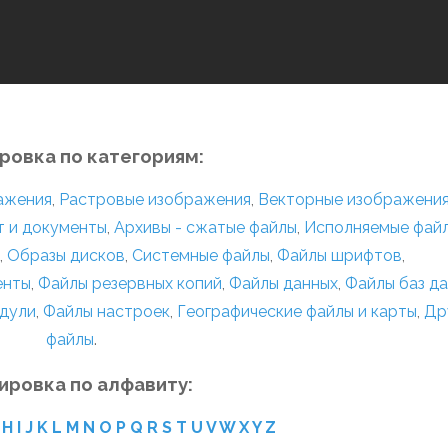
ровка по категориям:
ражения
,
Растровые изображения
,
Векторные изображени
т и документы
,
Архивы - сжатые файлы
,
Исполняемые фай
,
Образы дисков
,
Системные файлы
,
Файлы шрифтов
,
енты
,
Файлы резервных копий
,
Файлы данных
,
Файлы баз д
дули
,
Файлы настроек
,
Географические файлы и карты
,
Др
файлы
.
ировка по алфавиту:
H
I
J
K
L
M
N
O
P
Q
R
S
T
U
V
W
X
Y
Z