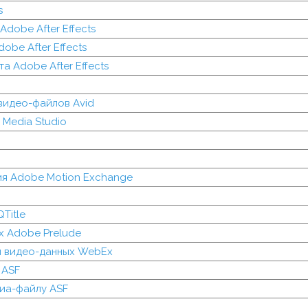
s
dobe After Effects
obe After Effects
а Adobe After Effects
видео-файлов Avid
 Media Studio
ия Adobe Motion Exchange
Title
х Adobe Prelude
 видео-данных WebEx
 ASF
диа-файлу ASF