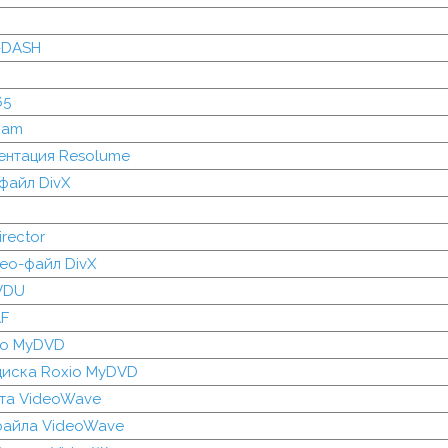
-DASH
65
Cam
ентация Resolume
файл DivX
rector
ео-файл DivX
VDU
AF
io MyDVD
диска Roxio MyDVD
та VideoWave
файла VideoWave