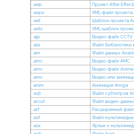
.aep
Проект After Effect
.aepx
XML-файл проекта A
.aet
Шаблон проекта Ad
.aetx
XML-шаблон проект
.ajp
Видео-файл CCTV
.ale
Файл библиотеки 
.am
Файл данных Anark
.amc
Видео-файл AMC
.amv
Видео-файл Anime
.amx
Видео или анимац
.anim
Анимация Amiga
.aqt
Файл субтитров AQ
.arcut
Файл видео-данны
.arf
Расширенный файл
.asf
Файл мультимедиа
.asx
Ярлык к мультиме
.avb
Файл Avid