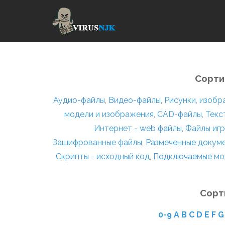
Сорти
Аудио-файлы
,
Видео-файлы
,
Рисунки, изоб
модели и изображения
,
CAD-файлы
,
Текс
Интернет - web файлы
,
Файлы игр
Зашифрованные файлы
,
Размеченные докум
Скрипты - исходный код
,
Подключаемые мо
Сорт
0-9
A
B
C
D
E
F
G