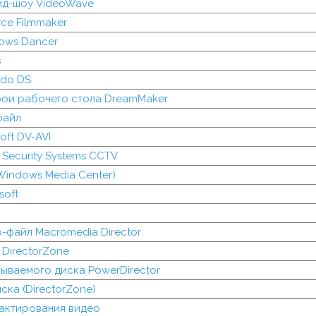
йд-шоу VideoWave
ce Filmmaker
ows Dancer
s
ndo DS
ои рабочего стола DreamMaker
файл
oft DV-AVI
Security Systems CCTV
indows Media Center)
soft
-файл Macromedia Director
DirectorZone
ываемого диска PowerDirector
ка (DirectorZone)
актирования видео