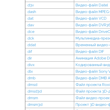
.d3v
Видео-файл Datel
.dash
Видео-файл MPEG
.dat
Видео-файл VCD
.dav
Видео-файл DVR3
.dce
Видео-файл Drive
.dck
Мультимедиа-през
.ddat
Временный видео-
.dif
Видео-файл DIF
.dir
Анимация Adobe Di
.divx
Кодированный вид
.dlx
Видео-файл Sony 
.dmb
Видео-файл DMB 
.dmsd
Файл проекта Rox
.dmsd3d
Файл проекта 3D-
.dmsm
Файл видео-проек
.dmsm3d
Проект 3D видео-