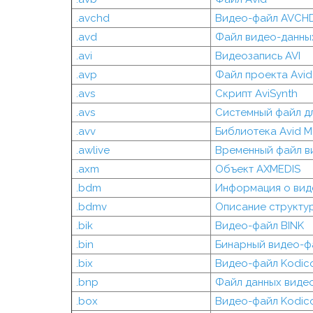
.avchd
Видео-файл AVCH
.avd
Файл видео-данных
.avi
Видеозапись AVI
.avp
Файл проекта Avid
.avs
Скрипт AviSynth
.avs
Системный файл д
.avv
Библиотека Avid 
.awlive
Временный файл в
.axm
Объект AXMEDIS
.bdm
Информация о ви
.bdmv
Описание структур
.bik
Видео-файл BINK
.bin
Бинарный видео-ф
.bix
Видео-файл Kodi
.bnp
Файл данных виде
.box
Видео-файл Kodi