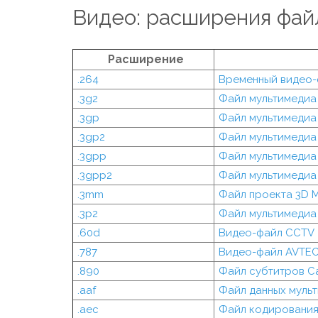
Видео: расширения фай
Расширение
.264
Временный видео-
.3g2
Файл мультимедиа
.3gp
Файл мультимедиа
.3gp2
Файл мультимедиа
.3gpp
Файл мультимедиа
.3gpp2
Файл мультимедиа
.3mm
Файл проекта 3D M
.3p2
Файл мультимедиа
.60d
Видео-файл CCTV
.787
Видео-файл AVTE
.890
Файл субтитров C
.aaf
Файл данных мульт
.aec
Файл кодирования 