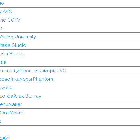
go
y AVC
ung CCTV
is
oung University
asia Studio
sia Studio
sia
анных цифровой камеры JVC
ровой камеры Phantom
avena
ео-файлах Blu-ray
MenuMaker
MenuMaker
o
2AVI