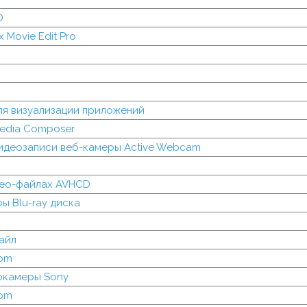
D
 Movie Edit Pro
ля визуализации приложений
Media Composer
идеозаписи веб-камеры Active Webcam
део-файлах AVHCD
ы Blu-ray диска
айл
com
окамеры Sony
com