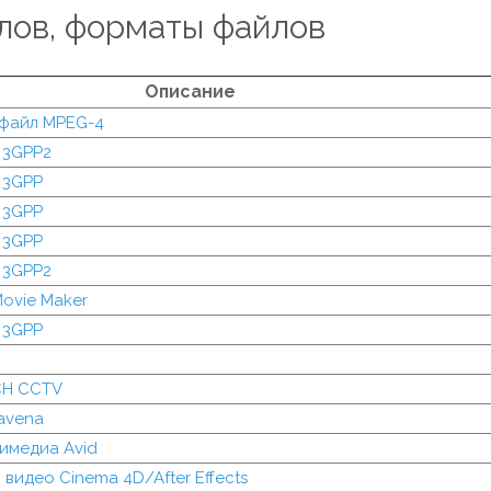
лов, форматы файлов
Описание
файл MPEG-4
 3GPP2
 3GPP
 3GPP
 3GPP
 3GPP2
ovie Maker
 3GPP
CH CCTV
avena
имедиа Avid
видео Cinema 4D/After Effects