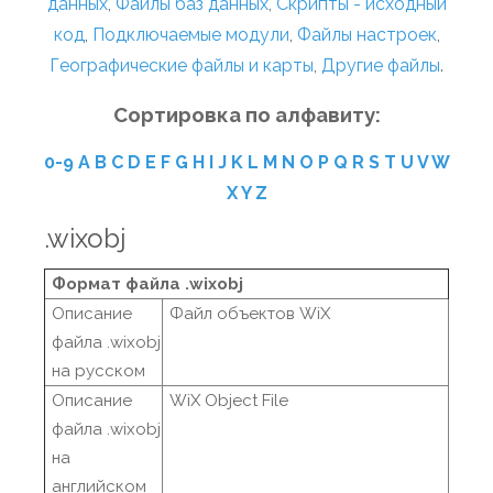
данных
,
Файлы баз данных
,
Скрипты - исходный
код
,
Подключаемые модули
,
Файлы настроек
,
Географические файлы и карты
,
Другие файлы
.
Сортировка по алфавиту:
0-9
A
B
C
D
E
F
G
H
I
J
K
L
M
N
O
P
Q
R
S
T
U
V
W
X
Y
Z
.wixobj
Формат файла .wixobj
Описание
Файл объектов WiX
файла .wixobj
на русском
Описание
WiX Object File
файла .wixobj
на
английском