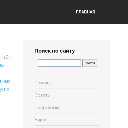
ГЛАВНАЯ
Поиск по сайту
я
,
3D-
лы
,
анных
,
Помощь
угие
Советы
Программы
Вирусы