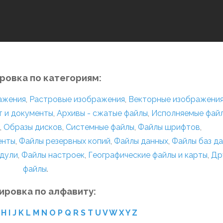
ровка по категориям:
ражения
,
Растровые изображения
,
Векторные изображени
т и документы
,
Архивы - сжатые файлы
,
Исполняемые фай
,
Образы дисков
,
Системные файлы
,
Файлы шрифтов
,
енты
,
Файлы резервных копий
,
Файлы данных
,
Файлы баз д
дули
,
Файлы настроек
,
Географические файлы и карты
,
Др
файлы
.
ировка по алфавиту:
H
I
J
K
L
M
N
O
P
Q
R
S
T
U
V
W
X
Y
Z