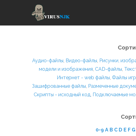
Сорти
Аудио-файлы
,
Видео-файлы
,
Рисунки, изоб
модели и изображения
,
CAD-файлы
,
Текс
Интернет - web файлы
,
Файлы игр
Зашифрованные файлы
,
Размеченные докум
Скрипты - исходный код
,
Подключаемые мо
Сорт
0-9
A
B
C
D
E
F
G