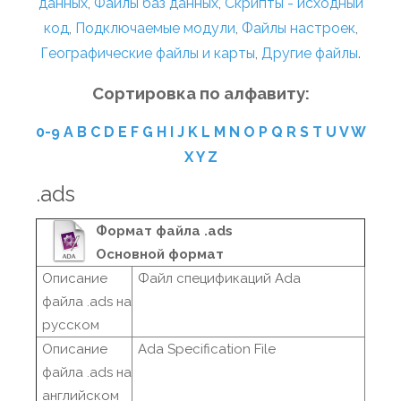
данных
,
Файлы баз данных
,
Скрипты - исходный
код
,
Подключаемые модули
,
Файлы настроек
,
Географические файлы и карты
,
Другие файлы
.
Сортировка по алфавиту:
0-9
A
B
C
D
E
F
G
H
I
J
K
L
M
N
O
P
Q
R
S
T
U
V
W
X
Y
Z
.ads
Формат файла .ads
Основной формат
Описание
Файл спецификаций Ada
файла .ads на
русском
Описание
Ada Specification File
файла .ads на
английском