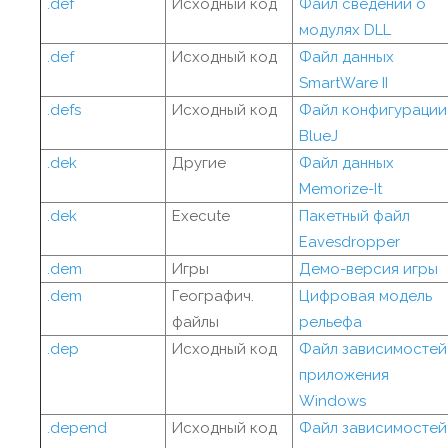
.def
Исходный код
Файл сведений о
модулях DLL
.def
Исходный код
Файл данных
SmartWare II
.defs
Исходный код
Файл конфигурации
BlueJ
.dek
Другие
Файл данных
Memorize-It
.dek
Execute
Пакетный файл
Eavesdropper
.dem
Игры
Демо-версия игры
.dem
Географич.
Цифровая модель
файлы
рельефа
.dep
Исходный код
Файл зависимостей
приложения
Windows
.depend
Исходный код
Файл зависимостей