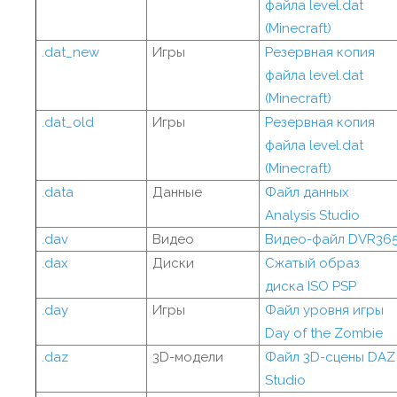
файла level.dat
(Minecraft)
.dat_new
Игры
Резервная копия
файла level.dat
(Minecraft)
.dat_old
Игры
Резервная копия
файла level.dat
(Minecraft)
.data
Данные
Файл данных
Analysis Studio
.dav
Видео
Видео-файл DVR36
.dax
Диски
Сжатый образ
диска ISO PSP
.day
Игры
Файл уровня игры
Day of the Zombie
.daz
3D-модели
Файл 3D-сцены DAZ
Studio