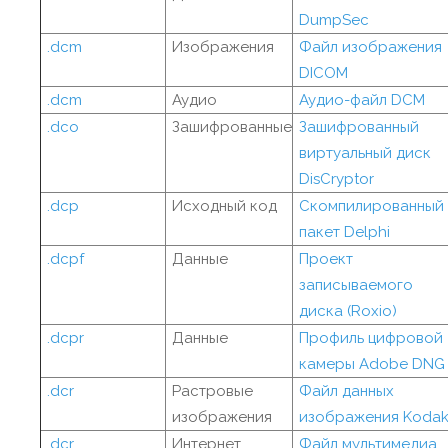
DumpSec
.dcm
Изображения
Файл изображения
DICOM
.dcm
Аудио
Аудио-файл DCM
.dco
Зашифрованные
Зашифрованный
виртуальный диск
DisCryptor
.dcp
Исходный код
Скомпилированный
пакет Delphi
.dcpf
Данные
Проект
записываемого
диска (Roxio)
.dcpr
Данные
Профиль цифровой
камеры Adobe DNG
.dcr
Растровые
Файл данных
изображения
изображения Koda
.dcr
Интернет
Файл мультимедиа