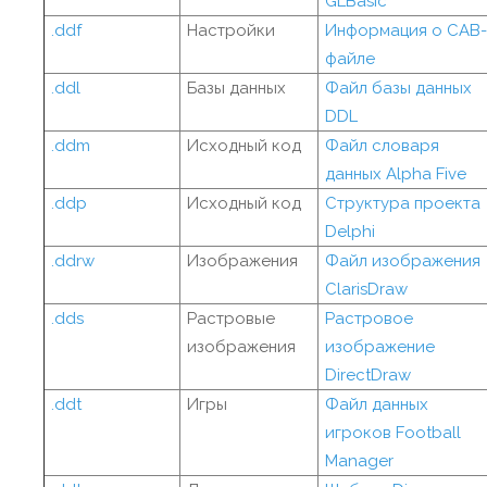
GLBasic
.ddf
Настройки
Информация о CAB-
файле
.ddl
Базы данных
Файл базы данных
DDL
.ddm
Исходный код
Файл словаря
данных Alpha Five
.ddp
Исходный код
Структура проекта
Delphi
.ddrw
Изображения
Файл изображения
ClarisDraw
.dds
Растровые
Растровое
изображения
изображение
DirectDraw
.ddt
Игры
Файл данных
игроков Football
Manager