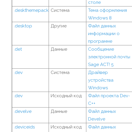
столе
.deskthemepack
Система
Тема оформления
Windows 8
.desktop
Другие
Файл данных
информации о
программе
.det
Данные
Сообщение
электронной почты
Sage ACT! 5
.dev
Система
Драйвер
устройства
Windows
.dev
Исходный код
Файл проекта Dev-
C++
.develve
Данные
Файл данных
Develve
.deviceids
Исходный код
Файл данных