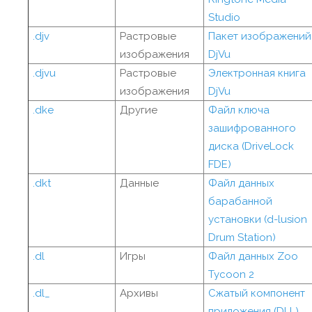
Studio
.djv
Растровые
Пакет изображений
изображения
DjVu
.djvu
Растровые
Электронная книга
изображения
DjVu
.dke
Другие
Файл ключа
зашифрованного
диска (DriveLock
FDE)
.dkt
Данные
Файл данных
барабанной
установки (d-lusion
Drum Station)
.dl
Игры
Файл данных Zoo
Tycoon 2
.dl_
Архивы
Сжатый компонент
приложения (DLL)