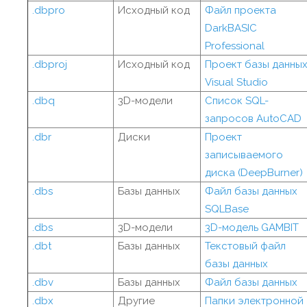
.dbpro
Исходный код
Файл проекта
DarkBASIC
Professional
.dbproj
Исходный код
Проект базы данны
Visual Studio
.dbq
3D-модели
Список SQL-
запросов AutoCAD
.dbr
Диски
Проект
записываемого
диска (DeepBurner)
.dbs
Базы данных
Файл базы данных
SQLBase
.dbs
3D-модели
3D-модель GAMBIT
.dbt
Базы данных
Текстовый файл
базы данных
.dbv
Базы данных
Файл базы данных
.dbx
Другие
Папки электронной