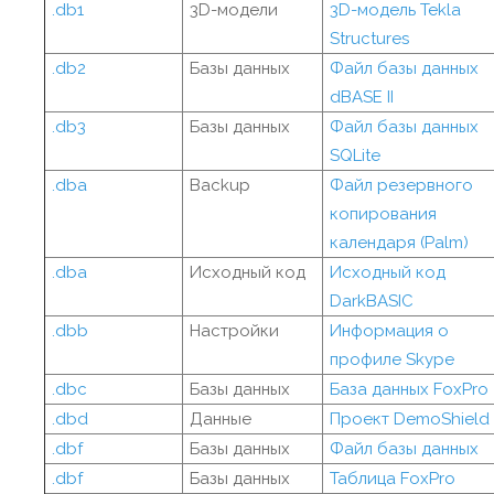
.db1
3D-модели
3D-модель Tekla
Structures
.db2
Базы данных
Файл базы данных
dBASE II
.db3
Базы данных
Файл базы данных
SQLite
.dba
Backup
Файл резервного
копирования
календаря (Palm)
.dba
Исходный код
Исходный код
DarkBASIC
.dbb
Настройки
Информация о
профиле Skype
.dbc
Базы данных
База данных FoxPro
.dbd
Данные
Проект DemoShield
.dbf
Базы данных
Файл базы данных
.dbf
Базы данных
Таблица FoxPro