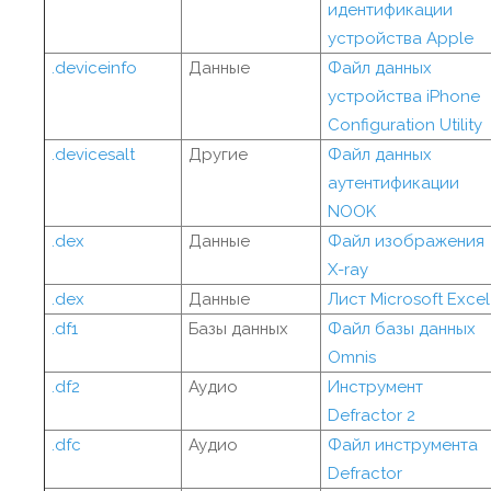
идентификации
устройства Apple
.deviceinfo
Данные
Файл данных
устройства iPhone
Configuration Utility
.devicesalt
Другие
Файл данных
аутентификации
NOOK
.dex
Данные
Файл изображения
X-ray
.dex
Данные
Лист Microsoft Excel
.df1
Базы данных
Файл базы данных
Omnis
.df2
Аудио
Инструмент
Defractor 2
.dfc
Аудио
Файл инструмента
Defractor