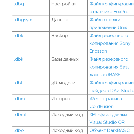
.dbg
Настройки
Файл конфигурации
отладчика FoxPro
.dbgsym
Данные
Файл отладки
приложений Unix
.dbk
Backup
Файл резервного
копирования Sony
Ericsson
.dbk
Базы данных
Файл резервного
копирования базы
данных dBASE
.dbl
3D-модели
Файл конфигурации
шейдера DAZ Studi
.dbm
Интернет
Web-страница
ColdFusion
.dbml
Исходный код
XML-файл данных
Visual Studio OR
.dbo
Исходный код
Объект DarkBASIC