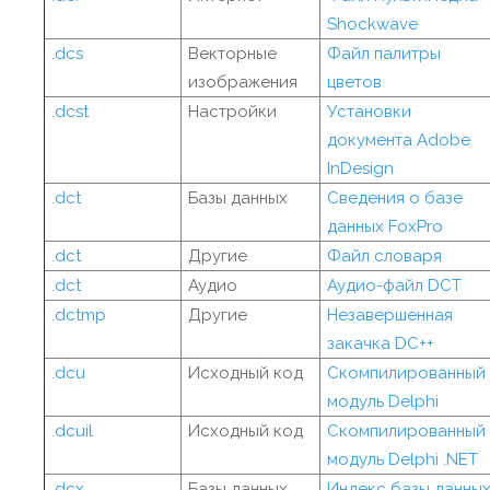
Shockwave
.dcs
Векторные
Файл палитры
изображения
цветов
.dcst
Настройки
Установки
документа Adobe
InDesign
.dct
Базы данных
Сведения о базе
данных FoxPro
.dct
Другие
Файл словаря
.dct
Аудио
Аудио-файл DCT
.dctmp
Другие
Незавершенная
закачка DC++
.dcu
Исходный код
Скомпилированный
модуль Delphi
.dcuil
Исходный код
Скомпилированный
модуль Delphi .NET
.dcx
Базы данных
Индекс базы данны