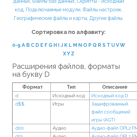
данных
,
Файлы баз данных
,
Скрипты - исходный
код
,
Подключаемые модули
,
Файлы настроек
,
Географические файлы и карты
,
Другие файлы
.
Сортировка по алфавиту:
0-9
A
B
C
D
E
F
G
H
I
J
K
L
M
N
O
P
Q
R
S
T
U
V
W
X
Y
Z
Расширения файлов, форматы
на букву D
Формат
Тип
Описание
.d
Исходный код
Исходный код D
.d$$
Игры
Зашифрованный
файл сообщений
игры (AGT)
.d00
Аудио
Аудио-файл OPL2 F
.d01
Аудио
Аудио-файл OPL2 F