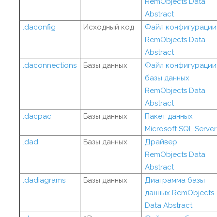
RemObjects Data
Abstract
.daconfig
Исходный код
Файл конфигурации
RemObjects Data
Abstract
.daconnections
Базы данных
Файл конфигурации
базы данных
RemObjects Data
Abstract
.dacpac
Базы данных
Пакет данных
Microsoft SQL Server
.dad
Базы данных
Драйвер
RemObjects Data
Abstract
.dadiagrams
Базы данных
Диаграмма базы
данных RemObjects
Data Abstract