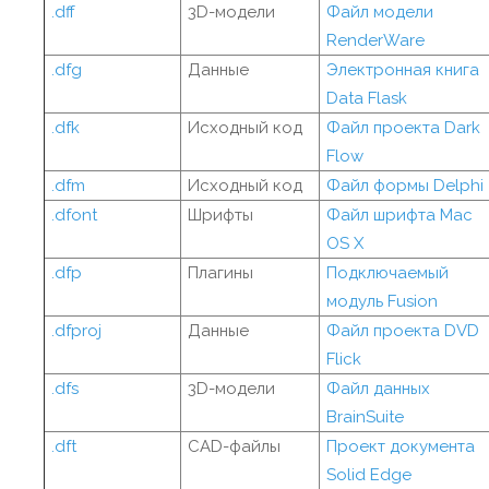
.dff
3D-модели
Файл модели
RenderWare
.dfg
Данные
Электронная книга
Data Flask
.dfk
Исходный код
Файл проекта Dark
Flow
.dfm
Исходный код
Файл формы Delphi
.dfont
Шрифты
Файл шрифта Mac
OS X
.dfp
Плагины
Подключаемый
модуль Fusion
.dfproj
Данные
Файл проекта DVD
Flick
.dfs
3D-модели
Файл данных
BrainSuite
.dft
CAD-файлы
Проект документа
Solid Edge