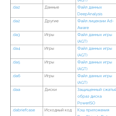
(AGT)
.da2
Данные
Файл данных
DeepAnalysis
.da2
Другие
Файл лицензии Ad-
Aware
.da3
Игры
Файл данных игры
(AGT)
.da4
Игры
Файл данных игры
(AGT)
.da5
Игры
Файл данных игры
(AGT)
.da6
Игры
Файл данных игры
(AGT)
.daa
Диски
Защищенный сжаты
образ диска
PowerISO
.dabriefcase
Исходный код
Кэш приложения