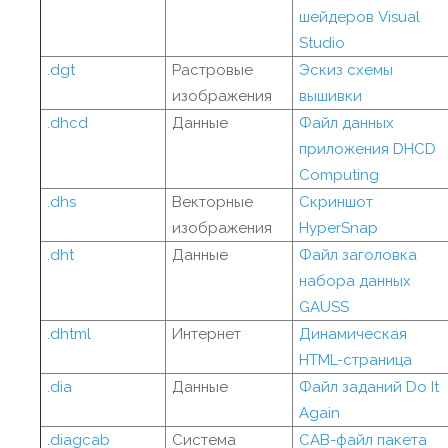
шейдеров Visual
Studio
.dgt
Растровые
Эскиз схемы
изображения
вышивки
.dhcd
Данные
Файл данных
приложения DHCD
Computing
.dhs
Векторные
Скриншот
изображения
HyperSnap
.dht
Данные
Файл заголовка
набора данных
GAUSS
.dhtml
Интернет
Динамическая
HTML-страница
.dia
Данные
Файл заданий Do It
Again
.diagcab
Система
CAB-файл пакета