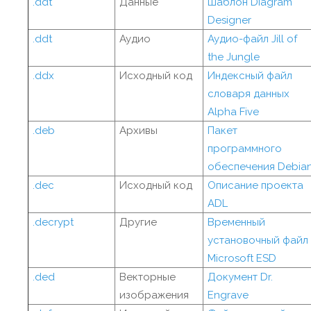
.ddt
Данные
Шаблон Diagram
Designer
.ddt
Аудио
Аудио-файл Jill of
the Jungle
.ddx
Исходный код
Индексный файл
словаря данных
Alpha Five
.deb
Архивы
Пакет
программного
обеспечения Debia
.dec
Исходный код
Описание проекта
ADL
.decrypt
Другие
Временный
установочный файл
Microsoft ESD
.ded
Векторные
Документ Dr.
изображения
Engrave