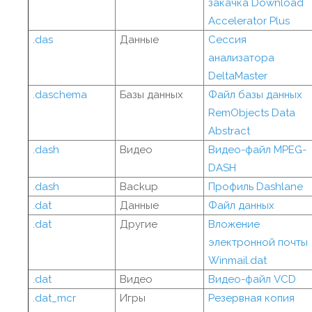
закачка Download
Accelerator Plus
.das
Данные
Сессия
анализатора
DeltaMaster
.daschema
Базы данных
Файл базы данных
RemObjects Data
Abstract
.dash
Видео
Видео-файл MPEG-
DASH
.dash
Backup
Профиль Dashlane
.dat
Данные
Файл данных
.dat
Другие
Вложение
электронной почты
Winmail.dat
.dat
Видео
Видео-файл VCD
.dat_mcr
Игры
Резервная копия