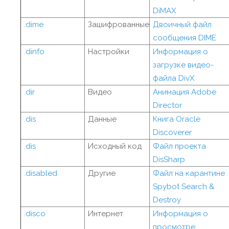
DiMAX
.dime
Зашифрованные
Двоичный файл
сообщения DIME
.dinfo
Настройки
Информация о
загрузке видео-
файла DivX
.dir
Видео
Анимация Adobe
Director
.dis
Данные
Книга Oracle
Discoverer
.dis
Исходный код
Файл проекта
DisSharp
.disabled
Другие
Файл на карантине
Spybot Search &
Destroy
.disco
Интернет
Информация о
просмотре