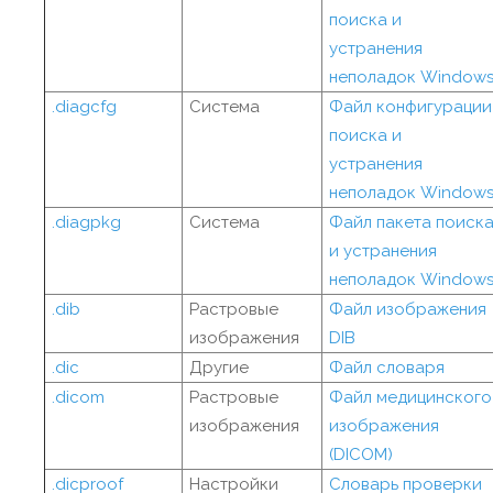
поиска и
устранения
неполадок Window
.diagcfg
Система
Файл конфигурации
поиска и
устранения
неполадок Window
.diagpkg
Система
Файл пакета поиск
и устранения
неполадок Window
.dib
Растровые
Файл изображения
изображения
DIB
.dic
Другие
Файл словаря
.dicom
Растровые
Файл медицинского
изображения
изображения
(DICOM)
.dicproof
Настройки
Словарь проверки