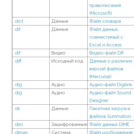
правописания
(Microsoft)
.dict
Данные
Файл словаря
.dif
Данные
Файл данных,
совместимый с
Excel и Access
.dif
Видео
Видео-файл DIF
.diff
Исходный код
Данные о различии
версий файлов
(Mercurial)
.dig
Аудио
Аудио-файл Digilink
.dig
Аудио
Аудио-файл Sound
Designer
.dii
Данные
Пакетная загрузка
файлов Summation
.dim
Зашифрованные
Файл данных DIME
.dimax
Система
Файл изображения