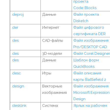
проекта
Code::Blocks
.deproj
Данные
Файл проекта
Disketch
.der
Интернет
Файл цифрового
сертификата DER
.des
CAD-файлы
Файл изображения
Pro/DESKTOP CAD
.des
3D-модели
Файл Corel Designer
.des
Данные
Шаблон форм
QuickBooks
.desc
Игры
Файл описания
карты Battlefield 2
.design
Векторные
Файл изображения
изображения
Microsoft Expression
Design
.desklink
Система
Ярлык на рабочем