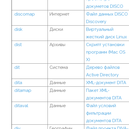
докуметов DISCO
.discomap
Интернет
Файл данных DISCO
Discovery
.disk
Диски
Виртуальный
жесткий диск Linux
.dist
Архивы
Скрипт установки
программ (Mac OS
X)
.dit
Система
Дерево файлов
Active Directory
.dita
Данные
XML-документ DITA
.ditamap
Данные
Пакет XML-
документов DITA
.ditaval
Данные
Файл условий
фильтрации
документов DITA
.div
Географич.
Файл проекта DIVA-