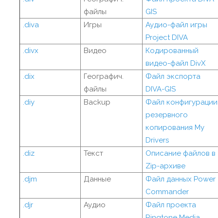
файлы
GIS
.diva
Игры
Аудио-файл игры
Project DIVA
.divx
Видео
Кодированный
видео-файл DivX
.dix
Географич.
Файл экспорта
файлы
DIVA-GIS
.diy
Backup
Файл конфигурации
резервного
копирования My
Drivers
.diz
Текст
Описание файлов в
Zip-архиве
.djm
Данные
Файл данных Power
Commander
.djr
Аудио
Файл проекта
Ringtone Media