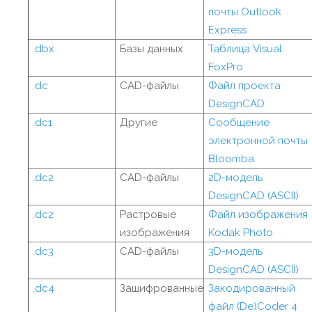
почты Outlook
Express
.dbx
Базы данных
Таблица Visual
FoxPro
.dc
CAD-файлы
Файл проекта
DesignCAD
.dc1
Другие
Сообщение
электронной почты
Bloomba
.dc2
CAD-файлы
2D-модель
DesignCAD (ASCII)
.dc2
Растровые
Файл изображения
изображения
Kodak Photo
.dc3
CAD-файлы
3D-модель
DesignCAD (ASCII)
.dc4
Зашифрованные
Закодированный
файл (De)Coder 4