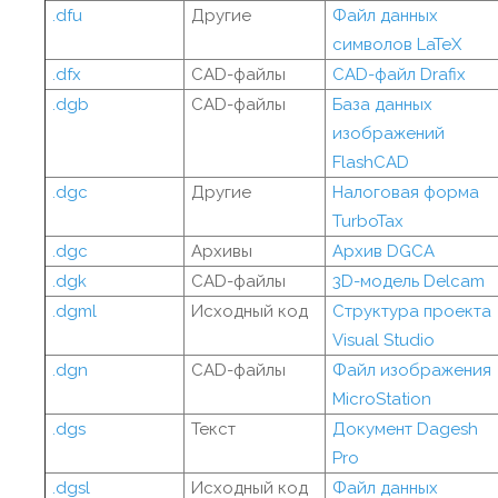
.dfu
Другие
Файл данных
символов LaTeX
.dfx
CAD-файлы
CAD-файл Drafix
.dgb
CAD-файлы
База данных
изображений
FlashCAD
.dgc
Другие
Налоговая форма
TurboTax
.dgc
Архивы
Архив DGCA
.dgk
CAD-файлы
3D-модель Delcam
.dgml
Исходный код
Структура проекта
Visual Studio
.dgn
CAD-файлы
Файл изображения
MicroStation
.dgs
Текст
Документ Dagesh
Pro
.dgsl
Исходный код
Файл данных