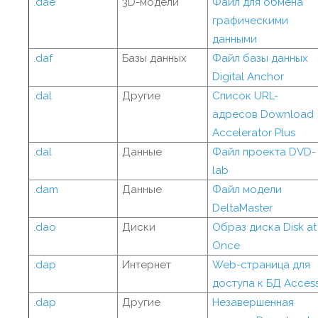
.dae
3D-модели
Файл для обмена
графическими
данными
.daf
Базы данных
Файл базы данных
Digital Anchor
.dal
Другие
Список URL-
адресов Download
Accelerator Plus
.dal
Данные
Файл проекта DVD-
lab
.dam
Данные
Файл модели
DeltaMaster
.dao
Диски
Образ диска Disk at
Once
.dap
Интернет
Web-страница для
доступа к БД Acces
.dap
Другие
Незавершенная