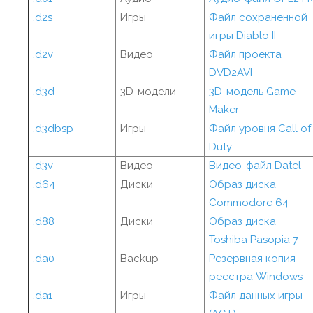
.d2s
Игры
Файл сохраненной
игры Diablo II
.d2v
Видео
Файл проекта
DVD2AVI
.d3d
3D-модели
3D-модель Game
Maker
.d3dbsp
Игры
Файл уровня Call of
Duty
.d3v
Видео
Видео-файл Datel
.d64
Диски
Образ диска
Commodore 64
.d88
Диски
Образ диска
Toshiba Pasopia 7
.da0
Backup
Резервная копия
реестра Windows
.da1
Игры
Файл данных игры