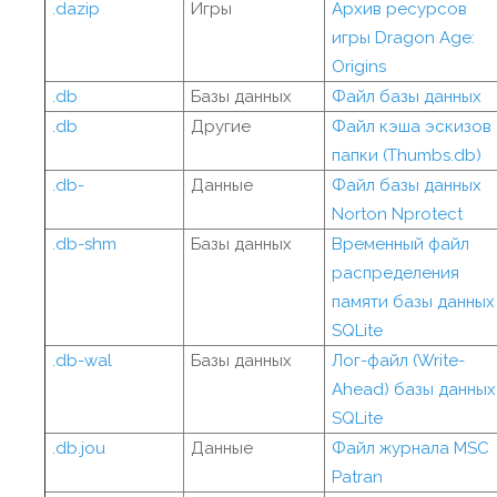
.dazip
Игры
Архив ресурсов
игры Dragon Age:
Origins
.db
Базы данных
Файл базы данных
.db
Другие
Файл кэша эскизов
папки (Thumbs.db)
.db-
Данные
Файл базы данных
Norton Nprotect
.db-shm
Базы данных
Временный файл
распределения
памяти базы данных
SQLite
.db-wal
Базы данных
Лог-файл (Write-
Ahead) базы данных
SQLite
.db.jou
Данные
Файл журнала MSC
Patran