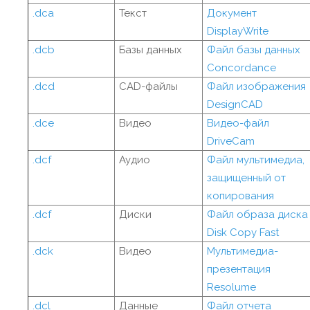
.dca
Текст
Документ
DisplayWrite
.dcb
Базы данных
Файл базы данных
Concordance
.dcd
CAD-файлы
Файл изображения
DesignCAD
.dce
Видео
Видео-файл
DriveCam
.dcf
Аудио
Файл мультимедиа,
защищенный от
копирования
.dcf
Диски
Файл образа диска
Disk Copy Fast
.dck
Видео
Мультимедиа-
презентация
Resolume
.dcl
Данные
Файл отчета