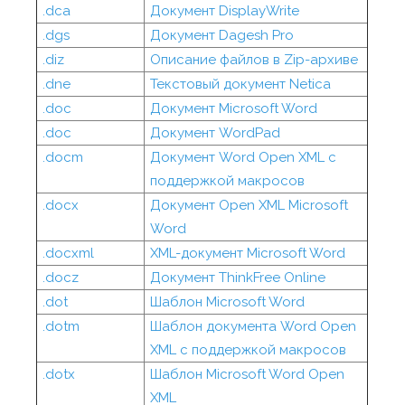
.dca
Документ DisplayWrite
.dgs
Документ Dagesh Pro
.diz
Описание файлов в Zip-архиве
.dne
Текстовый документ Netica
.doc
Документ Microsoft Word
.doc
Документ WordPad
.docm
Документ Word Open XML с
поддержкой макросов
.docx
Документ Open XML Microsoft
Word
.docxml
XML-документ Microsoft Word
.docz
Документ ThinkFree Online
.dot
Шаблон Microsoft Word
.dotm
Шаблон документа Word Open
XML с поддержкой макросов
.dotx
Шаблон Microsoft Word Open
XML