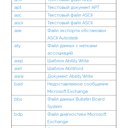
.apt
Текстовый документ APT
.asc
Текстовый файл ASCII
.ascii
Текстовый файл ASCII
.ase
Файл экспорта обстановки
ASCII Autodesk
.aty
Файл данных с метками
ассоциаций
.awp
Шаблон Ability Write
.awt
Шаблон AbiWord
.aww
Документ Ability Write
.bad
Недоставленное сообщение
Microsoft Exchange
.bbs
Файл данных Bulletin Board
System
.bdp
Файл диагностики Microsoft
Exchange