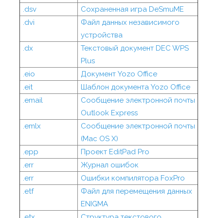
.dsv
Сохраненная игра DeSmuME
.dvi
Файл данных независимого
устройства
.dx
Текстовый документ DEC WPS
Plus
.eio
Документ Yozo Office
.eit
Шаблон документа Yozo Office
.email
Сообщение электронной почты
Outlook Express
.emlx
Сообщение электронной почты
(Mac OS X)
.epp
Проект EditPad Pro
.err
Журнал ошибок
.err
Ошибки компилятора FoxPro
.etf
Файл для перемещения данных
ENIGMA
.etx
Структура текстового