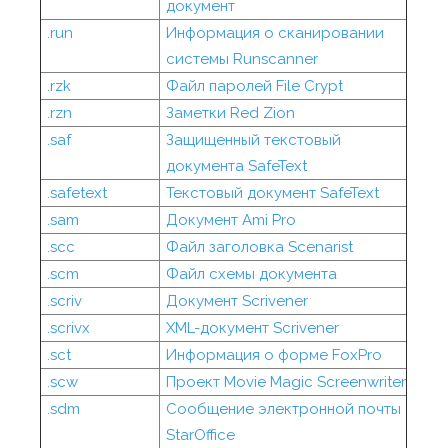
документ
.run
Информация о сканировании
системы Runscanner
.rzk
Файл паролей File Crypt
.rzn
Заметки Red Zion
.saf
Защищенный текстовый
документа SafeText
.safetext
Текстовый документ SafeText
.sam
Документ Ami Pro
.scc
Файл заголовка Scenarist
.scm
Файл схемы документа
.scriv
Документ Scrivener
.scrivx
XML-документ Scrivener
.sct
Информация о форме FoxPro
.scw
Проект Movie Magic Screenwriter
.sdm
Сообщение электронной почты
StarOffice