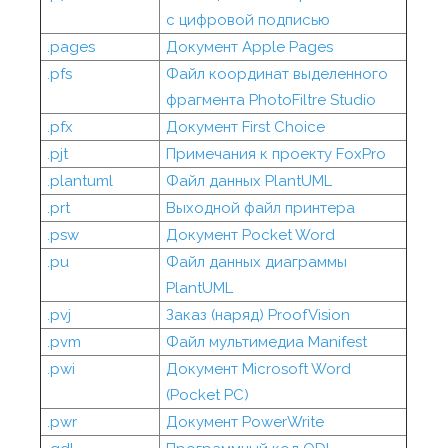
с цифровой подписью
.pages
Документ Apple Pages
.pfs
Файл координат выделенного
фрагмента PhotoFiltre Studio
.pfx
Документ First Choice
.pjt
Примечания к проекту FoxPro
.plantuml
Файл данных PlantUML
.prt
Выходной файл принтера
.psw
Документ Pocket Word
.pu
Файл данных диаграммы
PlantUML
.pvj
Заказ (наряд) ProofVision
.pvm
Файл мультимедиа Manifest
.pwi
Документ Microsoft Word
(Pocket PC)
.pwr
Документ PowerWrite