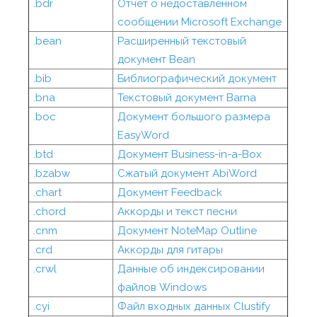
.bdr
Отчет о недоставленном
сообщении Microsoft Exchange
.bean
Расширенный текстовый
документ Bean
.bib
Библиографический документ
.bna
Текстовый документ Barna
.boc
Документ большого размера
EasyWord
.btd
Документ Business-in-a-Box
.bzabw
Сжатый документ AbiWord
.chart
Документ Feedback
.chord
Аккорды и текст песни
.cnm
Документ NoteMap Outline
.crd
Аккорды для гитары
.crwl
Данные об индексировании
файлов Windows
.cyi
Файл входных данных Clustify