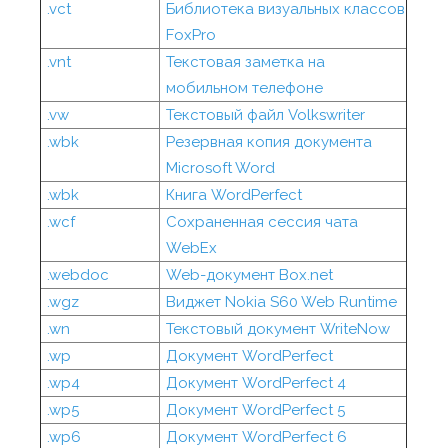
.vct
Библиотека визуальных классов
FoxPro
.vnt
Текстовая заметка на
мобильном телефоне
.vw
Текстовый файл Volkswriter
.wbk
Резервная копия документа
Microsoft Word
.wbk
Книга WordPerfect
.wcf
Сохраненная сессия чата
WebEx
.webdoc
Web-документ Box.net
.wgz
Виджет Nokia S60 Web Runtime
.wn
Текстовый документ WriteNow
.wp
Документ WordPerfect
.wp4
Документ WordPerfect 4
.wp5
Документ WordPerfect 5
.wp6
Документ WordPerfect 6