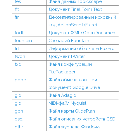
.fes
Файл данных Topicscape
.fft
Документ Final Form Text
.flr
Декомпилированный исходный
код ActionScript (Flare)
.fodt
Документ (XML) OpenDocument
.fountain
Сценарий Fountain
.frt
Информация об отчете FoxPro
.fwdn
Документ fWriter
.fxc
Файл конфигурации
FilePackager
.gdoc
Файл обмена данными
(документ) Google Drive
.gio
Файл Adagio
.gio
MIDI-файл Nyquist
.gpn
Файл карты GlidePlan
.gsd
Файл описания устройств GSD
.gthr
Файл журнала Windows