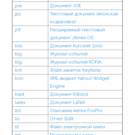
.joe
Документ JOE
.jp1
Текстовый документ (японская
кодировка)
.jrtf
Расширенный текстовый
документ JAmes OS
.kes
Документ Kurzweil 3000
.klg
Журнал событий
.klg
Журнал событий KOFIA
.knt
Файл заметок KeyNote
.kon
XML-виджет Yahoo! Widget
Engine
.kwd
Документ KWord
.latex
Документ LaTeX
.lbt
Описание метки FoxPro
.lis
Отчет SQR
.lit
Файл электронной книги