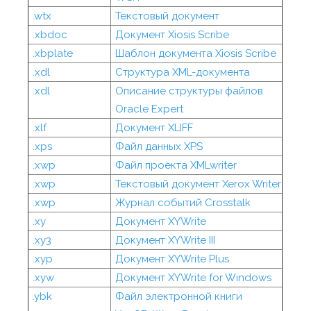
.wtx
Текстовый документ
.xbdoc
Документ Xiosis Scribe
.xbplate
Шаблон документа Xiosis Scribe
.xdl
Структура XML-документа
.xdl
Описание структуры файлов
Oracle Expert
.xlf
Документ XLIFF
.xps
Файл данных XPS
.xwp
Файл проекта XMLwriter
.xwp
Текстовый документ Xerox Writer
.xwp
Журнал событий Crosstalk
.xy
Документ XYWrite
.xy3
Документ XYWrite III
.xyp
Документ XYWrite Plus
.xyw
Документ XYWrite for Windows
.ybk
Файл электронной книги