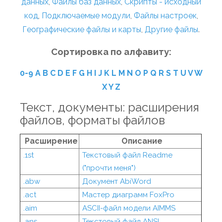
данных
,
Файлы баз данных
,
Скрипты - исходный
код
,
Подключаемые модули
,
Файлы настроек
,
Географические файлы и карты
,
Другие файлы
.
Сортировка по алфавиту:
0-9
A
B
C
D
E
F
G
H
I
J
K
L
M
N
O
P
Q
R
S
T
U
V
W
X
Y
Z
Текст, документы: расширения
файлов, форматы файлов
Расширение
Описание
.1st
Текстовый файл Readme
("прочти меня")
.abw
Документ AbiWord
.act
Мастер диаграмм FoxPro
.aim
ASCII-файл модели AIMMS
.ans
Текстовый файл ANSI