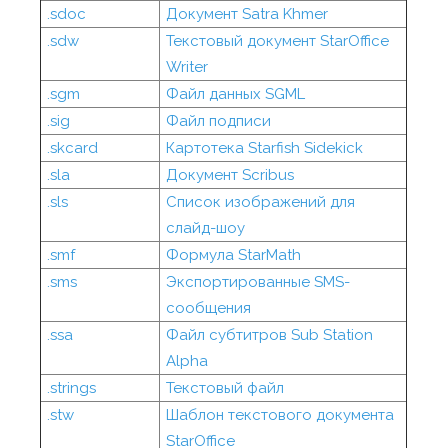
.sdoc
Документ Satra Khmer
.sdw
Текстовый документ StarOffice
Writer
.sgm
Файл данных SGML
.sig
Файл подписи
.skcard
Картотека Starfish Sidekick
.sla
Документ Scribus
.sls
Список изображений для
слайд-шоу
.smf
Формула StarMath
.sms
Экспортированные SMS-
сообщения
.ssa
Файл субтитров Sub Station
Alpha
.strings
Текстовый файл
.stw
Шаблон текстового документа
StarOffice