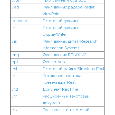
.qdl
Программный код QDL
.rad
Файл данных радара Radar
ViewPoint
.readme
Текстовый документ
.rft
Текстовый документ
DisplayWriter
.ris
Файл данных цитат (Research
Information Systems)
.rng
Файл данных RELAX NG
.rpt
Файл отчета
.rst
Текстовый файл reStructuredText
.rt
Потоковая текстовая
презентация Real
.rtd
Документ RagTime
.rtf
Расширенный текстовый
документ
.rtx
Расширенный текстовый