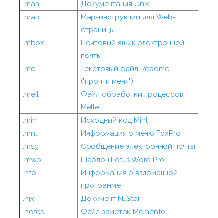
.man
Документация Unix
.map
Map-инструкции для Web-
страницы
.mbox
Почтовый ящик электронной
почты
.me
Текстовый файл Readme
("прочти меня")
.mell
Файл обработки процессов
Mellel
.min
Исходный код Mint
.mnt
Информация о меню FoxPro
.msg
Сообщение электронной почты
.mwp
Шаблон Lotus Word Pro
.nfo
Информация о взломанной
программе
.njx
Документ NJStar
.notes
Файл заметок Memento