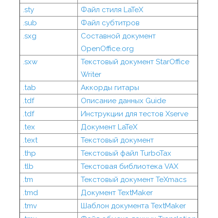
.sty
Файл стиля LaTeX
.sub
Файл субтитров
.sxg
Составной документ
OpenOffice.org
.sxw
Текстовый документ StarOffice
Writer
.tab
Аккорды гитары
.tdf
Описание данных Guide
.tdf
Инструкции для тестов Xserve
.tex
Документ LaTeX
.text
Текстовый документ
.thp
Текстовый файл TurboTax
.tlb
Текстовая библиотека VAX
.tm
Текстовый документ TeXmacs
.tmd
Документ TextMaker
.tmv
Шаблон документа TextMaker