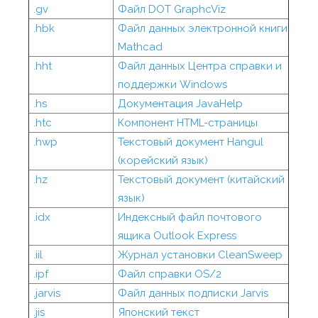
.gv
Файл DOT GraphcViz
.hbk
Файл данных электронной книги
Mathcad
.hht
Файл данных Центра справки и
поддержки Windows
.hs
Документация JavaHelp
.htc
Компонент HTML-страницы
.hwp
Текстовый документ Hangul
(корейский язык)
.hz
Текстовый документ (китайский
язык)
.idx
Индексный файл почтового
ящика Outlook Express
.iil
Журнал установки CleanSweep
.ipf
Файл справки OS/2
.jarvis
Файл данных подписки Jarvis
.jis
Японский текст