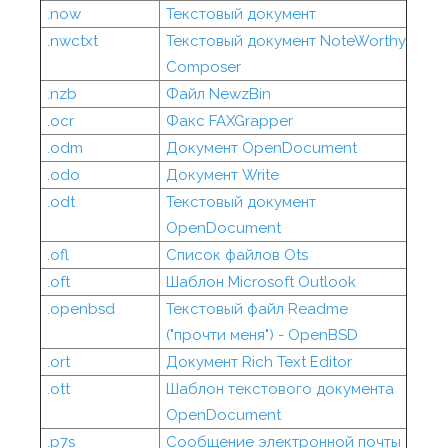
.now
Текстовый документ
.nwctxt
Текстовый документ NoteWorthy
Composer
.nzb
Файл NewzBin
.ocr
Факс FAXGrapper
.odm
Документ OpenDocument
.odo
Документ Write
.odt
Текстовый документ
OpenDocument
.ofl
Список файлов Ots
.oft
Шаблон Microsoft Outlook
.openbsd
Текстовый файл Readme
("прочти меня") - OpenBSD
.ort
Документ Rich Text Editor
.ott
Шаблон текстового документа
OpenDocument
.p7s
Сообщение электронной почты