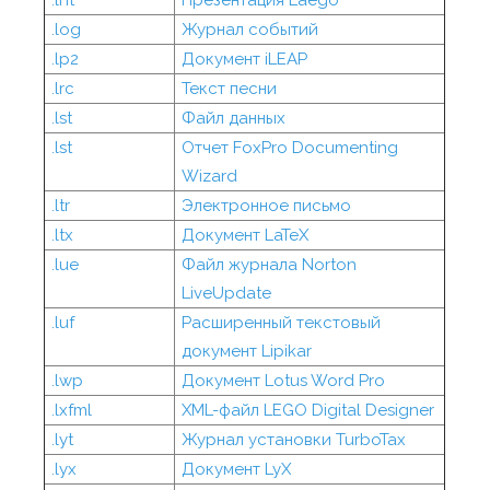
.lnt
Презентация Laego
.log
Журнал событий
.lp2
Документ iLEAP
.lrc
Текст песни
.lst
Файл данных
.lst
Отчет FoxPro Documenting
Wizard
.ltr
Электронное письмо
.ltx
Документ LaTeX
.lue
Файл журнала Norton
LiveUpdate
.luf
Расширенный текстовый
документ Lipikar
.lwp
Документ Lotus Word Pro
.lxfml
XML-файл LEGO Digital Designer
.lyt
Журнал установки TurboTax
.lyx
Документ LyX