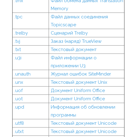
.tmx
Файл обмена данных Translation
Memory
.tpc
Файл данных соединения
Topicscape
.trelby
Сценарий Trelby
.tvj
Заказ (наряд) TrueView
.txt
Текстовый документ
.u3i
Файл информации о
приложении U3
.unauth
Журнал ошибок SiteMinder
.unx
Текстовый документ Unix
.uof
Документ Uniform Office
.uot
Документ Uniform Office
.upd
Информация об обновлении
программы
.utf8
Текстовый документ Unicode
.utxt
Текстовый документ Unicode