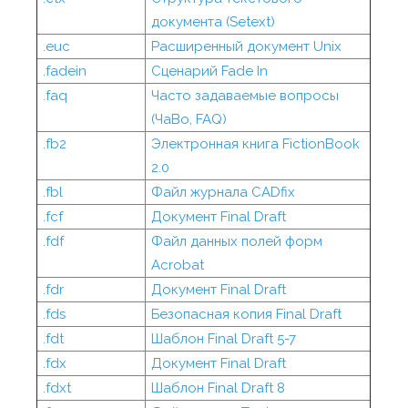
документа (Setext)
.euc
Расширенный документ Unix
.fadein
Сценарий Fade In
.faq
Часто задаваемые вопросы
(ЧаВо, FAQ)
.fb2
Электронная книга FictionBook
2.0
.fbl
Файл журнала CADfix
.fcf
Документ Final Draft
.fdf
Файл данных полей форм
Acrobat
.fdr
Документ Final Draft
.fds
Безопасная копия Final Draft
.fdt
Шаблон Final Draft 5-7
.fdx
Документ Final Draft
.fdxt
Шаблон Final Draft 8