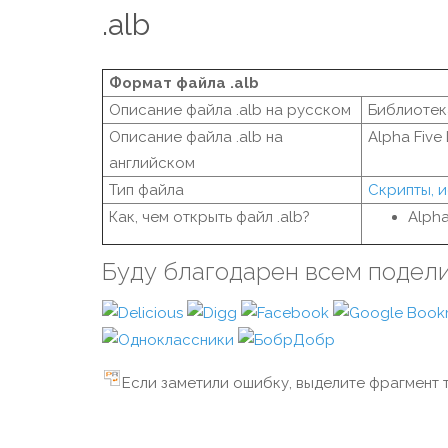
.alb
Формат файла .alb
Описание файла .alb на русском
Библиотека
Описание файла .alb на
Alpha Five 
английском
Тип файла
Скрипты, 
Как, чем открыть файл .alb?
Alpha
Буду благодарен всем подел
Если заметили ошибку, выделите фрагмент т