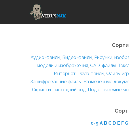
Сорти
Аудио-файлы
,
Видео-файлы
,
Рисунки, изоб
модели и изображения
,
CAD-файлы
,
Текс
Интернет - web файлы
,
Файлы игр
Зашифрованные файлы
,
Размеченные докум
Скрипты - исходный код
,
Подключаемые мо
Сорт
0-9
A
B
C
D
E
F
G