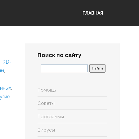
ГЛАВНАЯ
Поиск по сайту
я
,
3D-
лы
,
анных
,
Помощь
угие
Советы
Программы
Вирусы