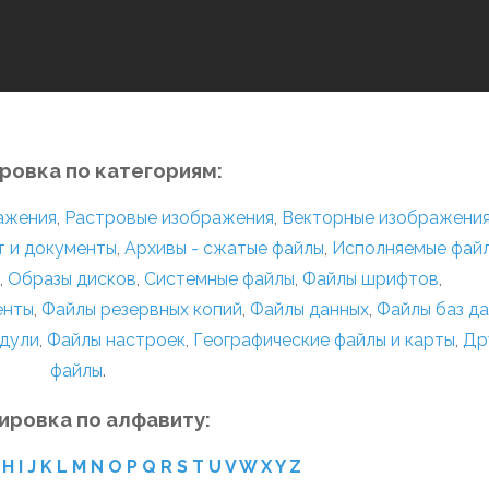
ровка по категориям:
ражения
,
Растровые изображения
,
Векторные изображени
т и документы
,
Архивы - сжатые файлы
,
Исполняемые фай
,
Образы дисков
,
Системные файлы
,
Файлы шрифтов
,
енты
,
Файлы резервных копий
,
Файлы данных
,
Файлы баз д
дули
,
Файлы настроек
,
Географические файлы и карты
,
Др
файлы
.
ировка по алфавиту:
H
I
J
K
L
M
N
O
P
Q
R
S
T
U
V
W
X
Y
Z