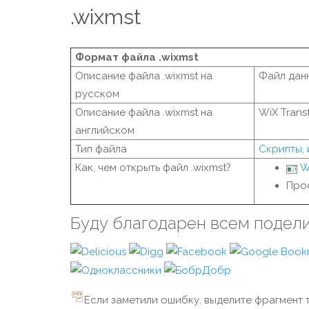
.wixmst
Формат файла .wixmst
Описание файла .wixmst на
Файл дан
русском
Описание файла .wixmst на
WiX Transf
английском
Тип файла
Скрипты,
Как, чем открыть файл .wixmst?
W
Про
Буду благодарен всем подел
Если заметили ошибку, выделите фрагмент т