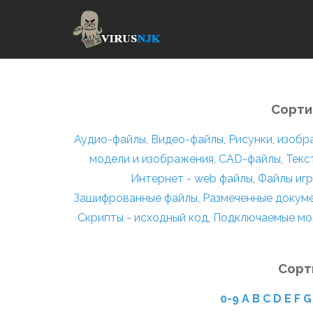
Сорти
Аудио-файлы
,
Видео-файлы
,
Рисунки, изоб
модели и изображения
,
CAD-файлы
,
Текс
Интернет - web файлы
,
Файлы игр
Зашифрованные файлы
,
Размеченные докум
Скрипты - исходный код
,
Подключаемые мо
Сорт
0-9
A
B
C
D
E
F
G