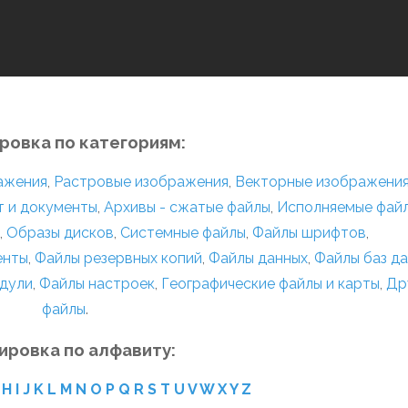
ровка по категориям:
ражения
,
Растровые изображения
,
Векторные изображени
т и документы
,
Архивы - сжатые файлы
,
Исполняемые фай
,
Образы дисков
,
Системные файлы
,
Файлы шрифтов
,
енты
,
Файлы резервных копий
,
Файлы данных
,
Файлы баз д
дули
,
Файлы настроек
,
Географические файлы и карты
,
Др
файлы
.
ировка по алфавиту:
H
I
J
K
L
M
N
O
P
Q
R
S
T
U
V
W
X
Y
Z