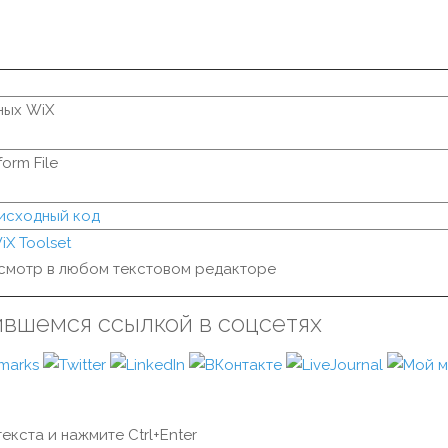
ных WiX
orm File
 исходный код
iX Toolset
смотр в любом текстовом редакторе
ившемся ссылкой в соцсетях
екста и нажмите Ctrl+Enter