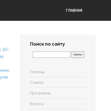
ГЛАВНАЯ
Поиск по сайту
я
,
3D-
лы
,
анных
,
Помощь
угие
Советы
Программы
Вирусы