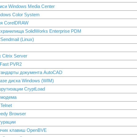
иси Windows Media Center
dows Color System
ия CorelDRAW
хранилища SolidWorks Enterprise PDM
Sendmail (Linux)
Citrix Server
nFast PVR2
стандарты документа AutoCAD
азе диска Windows (WIM)
рутизации CryptLoad
 модема
Telnet
edy Browser
гурации
рячих клавиш OpenBVE