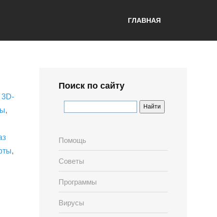
ГЛАВНАЯ
Поиск по сайту
,
3D-
лы
,
аз
Помощь
рты
,
Советы
Программы
Вирусы