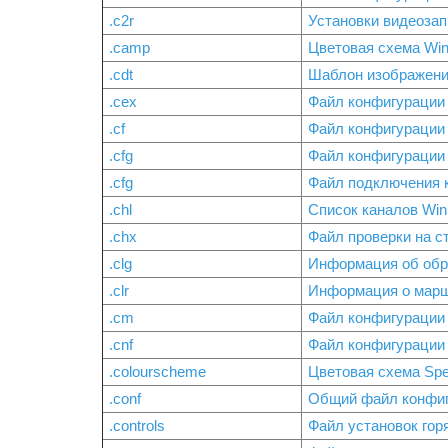
.c2r
Установки видеозап
.camp
Цветовая схема Win
.cdt
Шаблон изображен
.cex
Файл конфигурации 
.cf
Файл конфигурации 
.cfg
Файл конфигурации
.cfg
Файл подключения к 
.chl
Список каналов Wi
.chx
Файл проверки на 
.clg
Информация об обр
.clr
Информация о марш
.cm
Файл конфигурации
.cnf
Файл конфигурации 
.colourscheme
Цветовая схема Spe
.conf
Общий файл конфи
.controls
Файл установок го