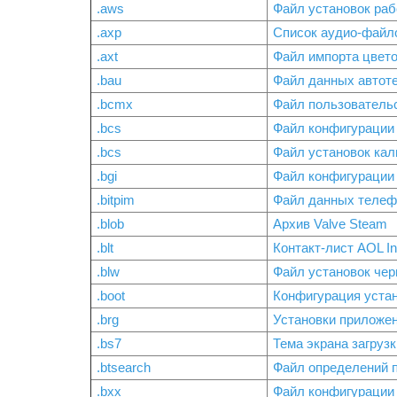
.aws
Файл установок раб
.axp
Список аудио-файл
.axt
Файл импорта цвето
.bau
Файл данных автоте
.bcmx
Файл пользовательс
.bcs
Файл конфигурации 
.bcs
Файл установок кал
.bgi
Файл конфигурации 
.bitpim
Файл данных телефо
.blob
Архив Valve Steam
.blt
Контакт-лист AOL In
.blw
Файл установок чер
.boot
Конфигурация устано
.brg
Установки приложен
.bs7
Тема экрана загруз
.btsearch
Файл определений по
.bxx
Файл конфигурации 