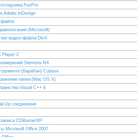
 отладчика FoxPro
а Adobe InDesign
-файле
авописания (Microsoft)
зке видео-файла DivX
 Player 2
 измерений Siemens NX
трументе (барабан) Cubase
ражения папки (Mac OS X)
транства Visual C++ 6
k
al-Up соединения
 записи CDBurnerXP
 Microsoft Office 2007
 Office