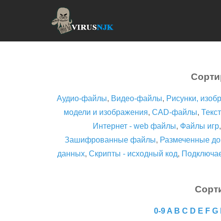
Сорти
Аудио-файлы
,
Видео-файлы
,
Рисунки, изоб
модели и изображения
,
CAD-файлы
,
Текст
Интернет - web файлы
,
Файлы игр
Зашифрованные файлы
,
Размеченные до
данных
,
Скрипты - исходный код
,
Подключа
Сорт
0-9
A
B
C
D
E
F
G