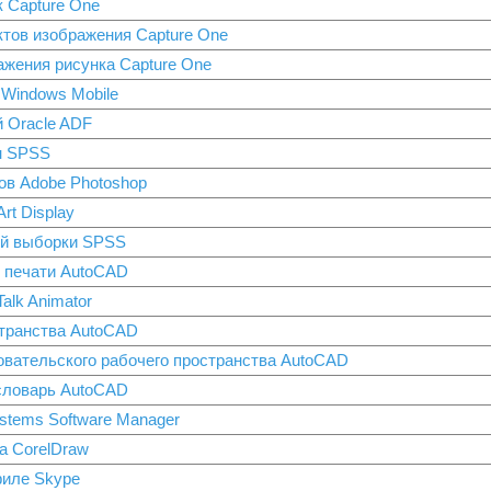
 Capture One
тов изображения Capture One
жения рисунка Capture One
Windows Mobile
 Oracle ADF
н SPSS
ов Adobe Photoshop
rt Display
ой выборки SPSS
й печати AutoCAD
alk Animator
странства AutoCAD
вательского рабочего пространства AutoCAD
словарь AutoCAD
stems Software Manager
а CorelDraw
иле Skype