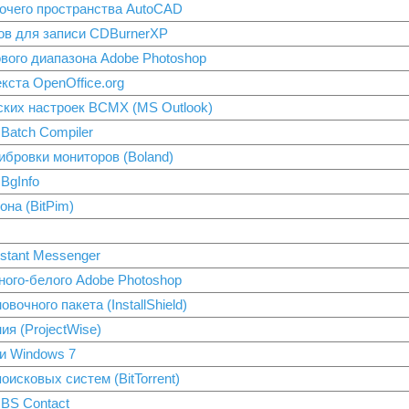
очего пространства AutoCAD
ов для записи CDBurnerXP
вого диапазона Adobe Photoshop
кста OpenOffice.org
ких настроек BCMX (MS Outlook)
Batch Compiler
ибровки мониторов (Boland)
BgInfo
на (BitPim)
stant Messenger
ного-белого Adobe Photoshop
вочного пакета (InstallShield)
ия (ProjectWise)
ки Windows 7
исковых систем (BitTorrent)
BS Contact