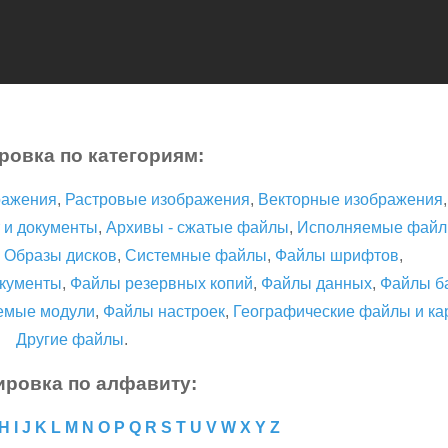
ровка по категориям:
ражения
,
Растровые изображения
,
Векторные изображения
 и документы
,
Архивы - сжатые файлы
,
Исполняемые фай
,
Образы дисков
,
Системные файлы
,
Файлы шрифтов
,
кументы
,
Файлы резервных копий
,
Файлы данных
,
Файлы б
емые модули
,
Файлы настроек
,
Географические файлы и ка
Другие файлы
.
ировка по алфавиту:
H
I
J
K
L
M
N
O
P
Q
R
S
T
U
V
W
X
Y
Z