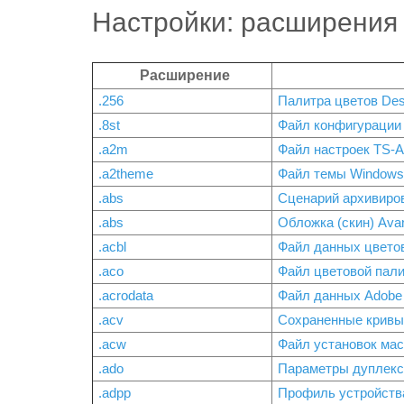
Настройки: расширения
Расширение
.256
Палитра цветов Des
.8st
Файл конфигурации 8
.a2m
Файл настроек TS-A
.a2theme
Файл темы Windows 
.abs
Сценарий архивиров
.abs
Обложка (скин) Ava
.acbl
Файл данных цветов
.aco
Файл цветовой пали
.acrodata
Файл данных Adobe 
.acv
Сохраненные кривы
.acw
Файл установок ма
.ado
Параметры дуплекса
.adpp
Профиль устройства