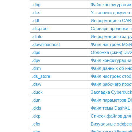
.dbg
Файл конфигурации
.dcst
Установки документ
.ddf
Информация о CAB
.dicproof
Словарь проверки пр
.dinfo
Информация о загру
.downloadhost
Файл настроек MSN
.dps
Обложка (скин) DivX
.dpv
Файл конфигурации
.drm
Файл данных об инс
.ds_store
Файл настроек отоб
.dsw
Файл рабочего прос
.duck
Закладка Cyberduc
.dun
Файл параметров Di
.dxls
Файл темы DashXL
.dxp
Список файлов для
.eftx
Визуальные эффекты
.elm
Файл темы Microsoft