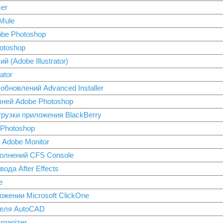
er
Mule
be Photoshop
otoshop
 (Adobe Illustrator)
ator
обновлений Advanced Installer
ней Adobe Photoshop
рузки приложения BlackBerry
Photoshop
Adobe Monitor
полнений CFS Console
ода After Effects
e
жении Microsoft ClickOne
еля AutoCAD
ganizer