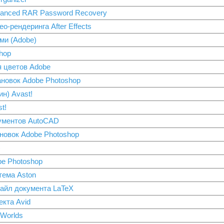
vanced RAR Password Recovery
о-рендеринга After Effects
ми (Adobe)
hop
 цветов Adobe
новок Adobe Photoshop
н) Avast!
t!
ументов AutoCAD
новок Adobe Photoshop
)
e Photoshop
тема Aston
айл документа LaTeX
екта Avid
eWorlds