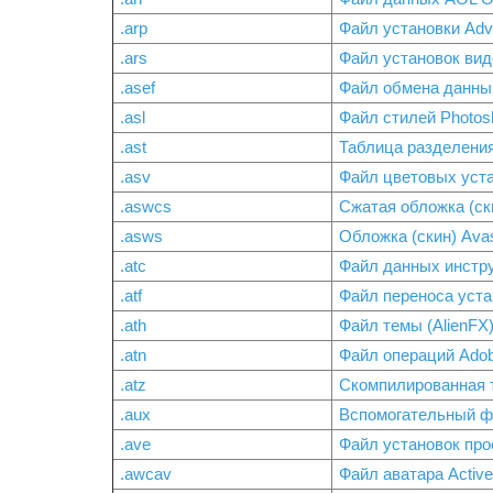
.arp
Файл установки Ad
.ars
Файл установок виде
.asef
Файл обмена данны
.asl
Файл стилей Photos
.ast
Таблица разделения
.asv
Файл цветовых уста
.aswcs
Сжатая обложка (ски
.asws
Обложка (скин) Avas
.atc
Файл данных инстр
.atf
Файл переноса уста
.ath
Файл темы (AlienFX
.atn
Файл операций Adob
.atz
Скомпилированная 
.aux
Вспомогательный ф
.ave
Файл установок про
.awcav
Файл аватара Activ