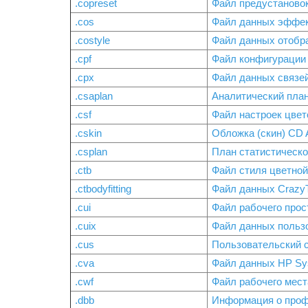
.copreset
Файл предустановок
.cos
Файл данных эффек
.costyle
Файл данных отобра
.cpf
Файл конфигурации 
.cpx
Файл данных связей
.csaplan
Аналитический пла
.csf
Файл настроек цвет
.cskin
Обложка (скин) CD A
.csplan
План статистическ
.ctb
Файл стиля цветно
.ctbodyfitting
Файл данных CrazyT
.cui
Файл рабочего про
.cuix
Файл данных пользо
.cus
Пользовательский 
.cva
Файл данных HP Sy
.cwf
Файл рабочего мест
.dbb
Информация о проф