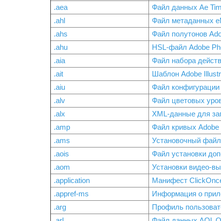
.aea
Файл данных Ae Tim
.ahl
Файл метаданных e
.ahs
Файл полутонов Ado
.ahu
HSL-файл Adobe Ph
.aia
Файл набора действий
.ait
Шаблон Adobe Illustr
.aiu
Файл конфигурации 
.alv
Файл цветовых уров
.alx
XML-данные для заг
.amp
Файл кривых Adobe 
.ams
Установочный файл 
.aois
Файл установки до
.aom
Установки видео-выв
.application
Манифест ClickOnc
.appref-ms
Информация о прило
.arg
Профиль пользоват
.arl
Файл данных AOL Or