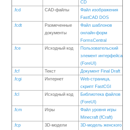
CD
.fcd
CAD-файлы
Файл изображения
FastCAD DOS
.fcdt
Размеченные
Файл шаблонов
документы
онлайн-форм
FormsCentral
.fce
Исходный код
Пользовательский
элемент интерфейса
(ForeUI)
.fcf
Текст
Документ Final Draft
.fcgi
Интернет
Web-страница,
скрипт FastCGI
.fcl
Исходный код
Библиотека файлов
(ForeUI)
.fcm
Игры
Файл уровня игры
Minecraft (fCraft)
.fcp
3D-модели
3D-модель женского