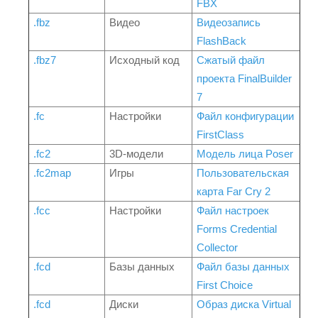
FBX
.fbz
Видео
Видеозапись
FlashBack
.fbz7
Исходный код
Сжатый файл
проекта FinalBuilder
7
.fc
Настройки
Файл конфигурации
FirstClass
.fc2
3D-модели
Модель лица Poser
.fc2map
Игры
Пользовательская
карта Far Cry 2
.fcc
Настройки
Файл настроек
Forms Credential
Collector
.fcd
Базы данных
Файл базы данных
First Choice
.fcd
Диски
Образ диска Virtual