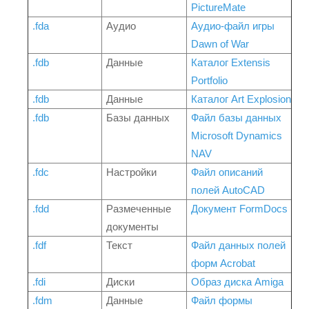
PictureMate
.fda
Аудио
Аудио-файл игры
Dawn of War
.fdb
Данные
Каталог Extensis
Portfolio
.fdb
Данные
Каталог Art Explosion
.fdb
Базы данных
Файл базы данных
Microsoft Dynamics
NAV
.fdc
Настройки
Файл описаний
полей AutoCAD
.fdd
Размеченные
Документ FormDocs
документы
.fdf
Текст
Файл данных полей
форм Acrobat
.fdi
Диски
Образ диска Amiga
.fdm
Данные
Файл формы