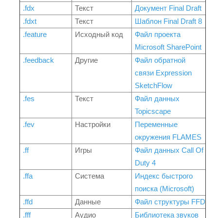
.fdx
Текст
Документ Final Draft
.fdxt
Текст
Шаблон Final Draft 8
.feature
Исходный код
Файл проекта
Microsoft SharePoint
.feedback
Другие
Файл обратной
связи Expression
SketchFlow
.fes
Текст
Файл данных
Topicscape
.fev
Настройки
Переменные
окружения FLAMES
.ff
Игры
Файл данных Call Of
Duty 4
.ffa
Система
Индекс быстрого
поиска (Microsoft)
.ffd
Данные
Файл структуры FFD
.fff
Аудио
Библиотека звуков