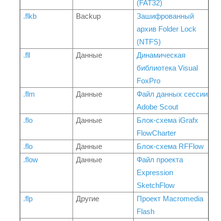
(FAT32)
.flkb
Backup
Зашифрованный
архив Folder Lock
(NTFS)
.fll
Данные
Динамическая
библиотека Visual
FoxPro
.flm
Данные
Файл данных сессии
Adobe Scout
.flo
Данные
Блок-схема iGrafx
FlowCharter
.flo
Данные
Блок-схема RFFlow
.flow
Данные
Файл проекта
Expression
SketchFlow
.flp
Другие
Проект Macromedia
Flash