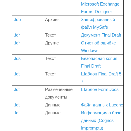
Microsoft Exchange
Forms Designer
.fdp
Архивы
Зашифрованный
файл MySafe
.fdr
Текст
Документ Final Draft
.fdr
Другие
Отчет об ошибке
Windows
.fds
Текст
Безопасная копия
Final Draft
.fdt
Текст
Шаблон Final Draft 5-
7
.fdt
Размеченные
Шаблон FormDocs
документы
.fdt
Данные
Файл данных Lucene
.fdt
Данные
Информация о базе
данных (Cognos
Impromptu)