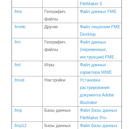
FileMaker 5
.fme
Географич.
Файл данных FME
файлы
.fmelic
Другие
Файл лицензии FME
Desktop
.fmi
Географич.
Файл данных
файлы
(переменные,
инструкции) FME
.fml
Игры
Файл данных
характера WWE
.fmod
Настройки
Установки
растрирования
документа Adobe
Illustrator
.fmp
Базы данных
Файл базы данных
FileMaker Pro
.fmp12
Базы данных
Файл базы данных