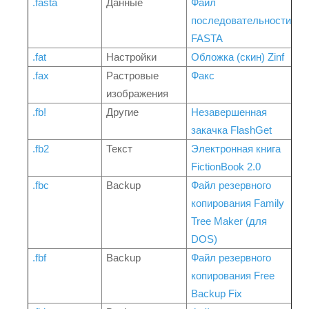
.fasta
Данные
Файл
последовательности
FASTA
.fat
Настройки
Обложка (скин) Zinf
.fax
Растровые
Факс
изображения
.fb!
Другие
Незавершенная
закачка FlashGet
.fb2
Текст
Электронная книга
FictionBook 2.0
.fbc
Backup
Файл резервного
копирования Family
Tree Maker (для
DOS)
.fbf
Backup
Файл резервного
копирования Free
Backup Fix