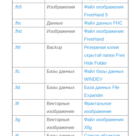
.fh9
Изображения
Файл изображения
FreeHand 9
.fhc
Данные
Файл данных FHC
.fhd
Изображения
Файл изображения
FreeHand
.fhf
Backup
Резервная копия
скрытой папки Free
Hide Folder
.fic
Базы данных
Файл базы данных
WINDEV
.fid
Базы данных
База данных File
Expander
.fif
Векторные
Фрактальное
изображения
изображение
.fig
Векторные
Файл изображения
изображения
Xfig
.fil
Базы данных
Список объектов