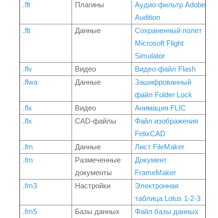
.flt
Плагины
Аудио-фильтр Adobe
Audition
.flt
Данные
Сохраненный полет
Microsoft Flight
Simulator
.flv
Видео
Видео-файл Flash
.flwa
Данные
Зашифрованный
файл Folder Lock
.flx
Видео
Анимация FLIC
.flx
CAD-файлы
Файл изображения
FelixCAD
.fm
Данные
Лист FileMaker
.fm
Размеченные
Документ
документы
FrameMaker
.fm3
Настройки
Электронная
таблица Lotus 1-2-3
.fm5
Базы данных
Файл базы данных