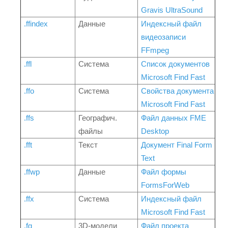
Gravis UltraSound
.ffindex
Данные
Индексный файл
видеозаписи
FFmpeg
.ffl
Система
Список документов
Microsoft Find Fast
.ffo
Система
Свойства документа
Microsoft Find Fast
.ffs
Географич.
Файл данных FME
файлы
Desktop
.fft
Текст
Документ Final Form
Text
.ffwp
Данные
Файл формы
FormsForWeb
.ffx
Система
Индексный файл
Microsoft Find Fast
.fg
3D-модели
Файл проекта