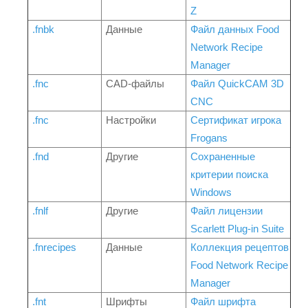
Z
.fnbk
Данные
Файл данных Food
Network Recipe
Manager
.fnc
CAD-файлы
Файл QuickCAM 3D
CNC
.fnc
Настройки
Сертификат игрока
Frogans
.fnd
Другие
Сохраненные
критерии поиска
Windows
.fnlf
Другие
Файл лицензии
Scarlett Plug-in Suite
.fnrecipes
Данные
Коллекция рецептов
Food Network Recipe
Manager
.fnt
Шрифты
Файл шрифта