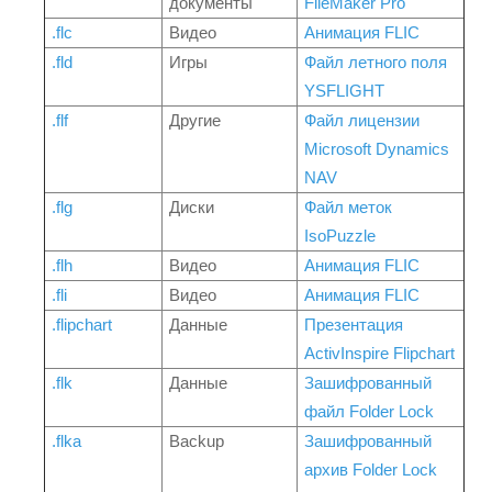
документы
FileMaker Pro
.flc
Видео
Анимация FLIC
.fld
Игры
Файл летного поля
YSFLIGHT
.flf
Другие
Файл лицензии
Microsoft Dynamics
NAV
.flg
Диски
Файл меток
IsoPuzzle
.flh
Видео
Анимация FLIC
.fli
Видео
Анимация FLIC
.flipchart
Данные
Презентация
ActivInspire Flipchart
.flk
Данные
Зашифрованный
файл Folder Lock
.flka
Backup
Зашифрованный
архив Folder Lock