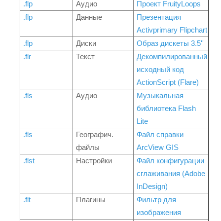
.flp
Аудио
Проект FruityLoops
.flp
Данные
Презентация
Activprimary Flipchart
.flp
Диски
Образ дискеты 3.5''
.flr
Текст
Декомпилированный
исходный код
ActionScript (Flare)
.fls
Аудио
Музыкальная
библиотека Flash
Lite
.fls
Географич.
Файл справки
файлы
ArcView GIS
.flst
Настройки
Файл конфигурации
сглаживания (Adobe
InDesign)
.flt
Плагины
Фильтр для
изображения