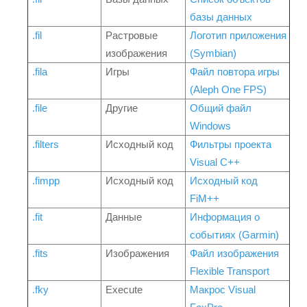
базы данных
.fil
Растровые
Логотип приложения
изображения
(Symbian)
.fila
Игры
Файл повтора игры
(Aleph One FPS)
.file
Другие
Общий файл
Windows
.filters
Исходный код
Фильтры проекта
Visual C++
.fimpp
Исходный код
Исходный код
FiM++
.fit
Данные
Информация о
событиях (Garmin)
.fits
Изображения
Файл изображения
Flexible Transport
.fky
Execute
Макрос Visual