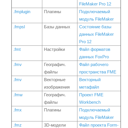
FileMaker Pro 12
.fmplugin
Плагины
Подключаемый
модуль FileMaker
.fmpsl
Базы данных
Состояние базы
данных FileMaker
Pro 12
.fmt
Настройки
Файл форматов
данных FoxPro
.fmv
Географич.
Файл рабочего
файлы
пространства FME
.fmv
Векторные
Векторный
изображения
метафайл
.fmw
Географич.
Проект FME
файлы
Workbench
.fmx
Плагины
Подключаемый
модуль FileMaker
.fmz
3D-модели
Файл проекта Form-