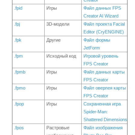
.fpid
Игры
Файл данных FPS
Creator AI Wizard
.fpj
3D-модели
Файл проекта Facial
Editor (CryENGINE)
.fpk
Другие
Файл формы
JetForm
.fpm
Исходный код
Игровой уровень
FPS Creator
.fpmb
Игры
Файл данных карты
FPS Creator
.fpmo
Игры
Файл оверлея карты
FPS Creator
.fpop
Игры
Сохраненная игра
Spider-Man:
Shattered Dimensions
.fpos
Растровые
Файл изображения