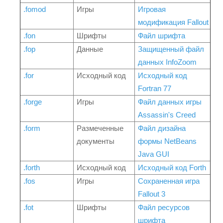
.fomod
Игры
Игровая
модификация Fallout
.fon
Шрифты
Файл шрифта
.fop
Данные
Защищенный файл
данных InfoZoom
.for
Исходный код
Исходный код
Fortran 77
.forge
Игры
Файл данных игры
Assassin's Creed
.form
Размеченные
Файл дизайна
документы
формы NetBeans
Java GUI
.forth
Исходный код
Исходный код Forth
.fos
Игры
Сохраненная игра
Fallout 3
.fot
Шрифты
Файл ресурсов
шрифта