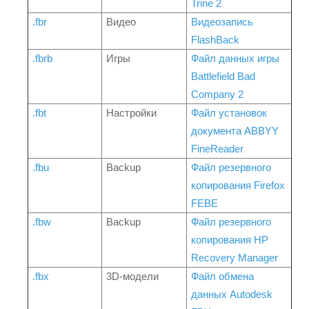
Trine 2
.fbr
Видео
Видеозапись
FlashBack
.fbrb
Игры
Файл данных игры
Battlefield Bad
Company 2
.fbt
Настройки
Файл установок
документа ABBYY
FineReader
.fbu
Backup
Файл резервного
копирования Firefox
FEBE
.fbw
Backup
Файл резервного
копирования HP
Recovery Manager
.fbx
3D-модели
Файл обмена
данных Autodesk