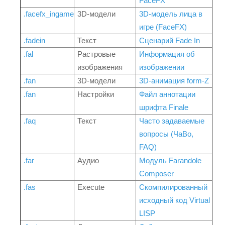
FaceFX
.facefx_ingame
3D-модели
3D-модель лица в
игре (FaceFX)
.fadein
Текст
Сценарий Fade In
.fal
Растровые
Информация об
изображения
изображении
.fan
3D-модели
3D-анимация form-Z
.fan
Настройки
Файл аннотации
шрифта Finale
.faq
Текст
Часто задаваемые
вопросы (ЧаВо,
FAQ)
.far
Аудио
Модуль Farandole
Composer
.fas
Execute
Скомпилированный
исходный код Virtual
LISP