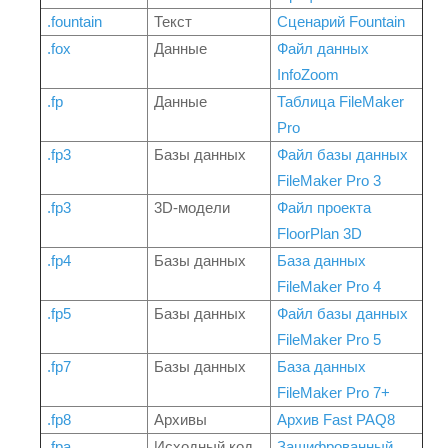
.fountain
Текст
Сценарий Fountain
.fox
Данные
Файл данных
InfoZoom
.fp
Данные
Таблица FileMaker
Pro
.fp3
Базы данных
Файл базы данных
FileMaker Pro 3
.fp3
3D-модели
Файл проекта
FloorPlan 3D
.fp4
Базы данных
База данных
FileMaker Pro 4
.fp5
Базы данных
Файл базы данных
FileMaker Pro 5
.fp7
Базы данных
База данных
FileMaker Pro 7+
.fp8
Архивы
Архив Fast PAQ8
.fpa
Исходный код
Зашифрованный