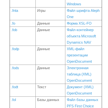
Windows
.fnta
Игры
Файл шрифта Aleph
One
.fo
Данные
Форма XSL-FO
.fob
Данные
Файл-контейнер
объекта Microsoft
Dynamics NAV
.fodp
Данные
XML-файл
презентации
OpenDocument
.fods
Данные
Электронная
таблица (XML)
OpenDocument
.fodt
Текст
Документ (XML)
OpenDocument
.fol
Базы данных
Файл базы данных
PFS First Choice