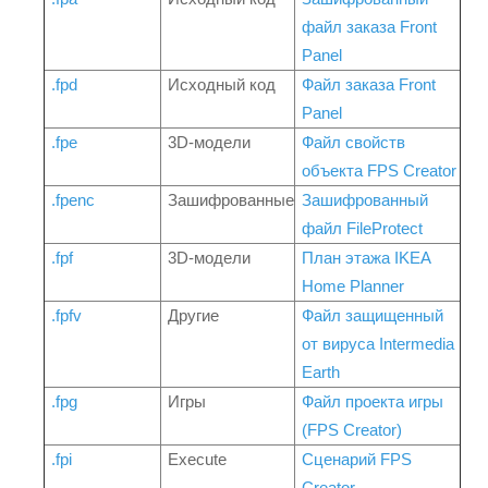
файл заказа Front
Panel
.fpd
Исходный код
Файл заказа Front
Panel
.fpe
3D-модели
Файл свойств
объекта FPS Creator
.fpenc
Зашифрованные
Зашифрованный
файл FileProtect
.fpf
3D-модели
План этажа IKEA
Home Planner
.fpfv
Другие
Файл защищенный
от вируса Intermedia
Earth
.fpg
Игры
Файл проекта игры
(FPS Creator)
.fpi
Execute
Сценарий FPS
Creator