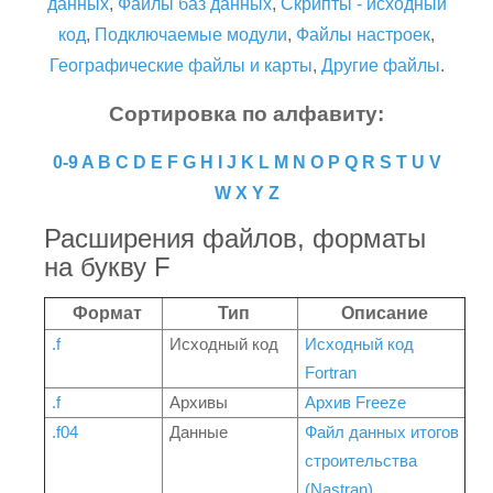
данных
,
Файлы баз данных
,
Скрипты - исходный
код
,
Подключаемые модули
,
Файлы настроек
,
Географические файлы и карты
,
Другие файлы
.
Сортировка по алфавиту:
0-9
A
B
C
D
E
F
G
H
I
J
K
L
M
N
O
P
Q
R
S
T
U
V
W
X
Y
Z
Расширения файлов, форматы
на букву F
Формат
Тип
Описание
.f
Исходный код
Исходный код
Fortran
.f
Архивы
Архив Freeze
.f04
Данные
Файл данных итогов
строительства
(Nastran)