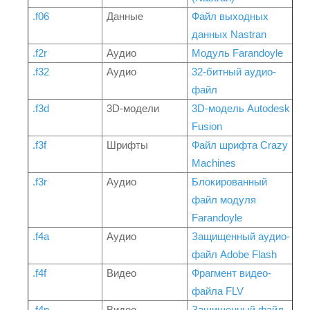
.f06
Данные
Файл выходных
данных Nastran
.f2r
Аудио
Модуль Farandoyle
.f32
Аудио
32-битный аудио-
файл
.f3d
3D-модели
3D-модель Autodesk
Fusion
.f3f
Шрифты
Файл шрифта Crazy
Machines
.f3r
Аудио
Блокированный
файл модуля
Farandoyle
.f4a
Аудио
Защищенный аудио-
файл Adobe Flash
.f4f
Видео
Фрагмент видео-
файла FLV
.f4p
Видео
Защищенный файл