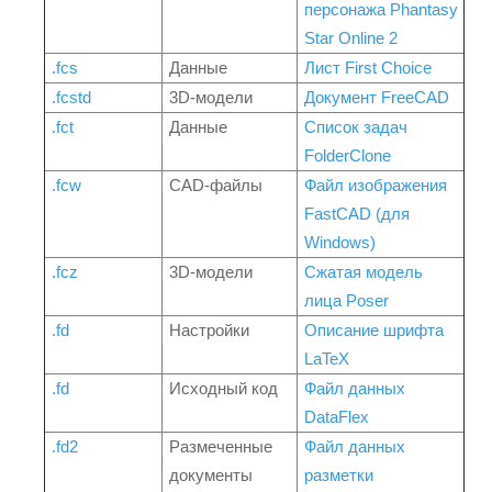
персонажа Phantasy
Star Online 2
.fcs
Данные
Лист First Choice
.fcstd
3D-модели
Документ FreeCAD
.fct
Данные
Список задач
FolderClone
.fcw
CAD-файлы
Файл изображения
FastCAD (для
Windows)
.fcz
3D-модели
Сжатая модель
лица Poser
.fd
Настройки
Описание шрифта
LaTeX
.fd
Исходный код
Файл данных
DataFlex
.fd2
Размеченные
Файл данных
документы
разметки