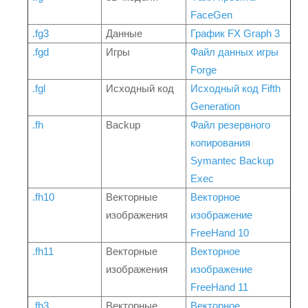
FaceGen
.fg3
Данные
График FX Graph 3
.fgd
Игры
Файл данных игры
Forge
.fgl
Исходный код
Исходный код Fifth
Generation
.fh
Backup
Файл резервного
копирования
Symantec Backup
Exec
.fh10
Векторные
Векторное
изображения
изображение
FreeHand 10
.fh11
Векторные
Векторное
изображения
изображение
FreeHand 11
.fh3
Векторные
Векторное