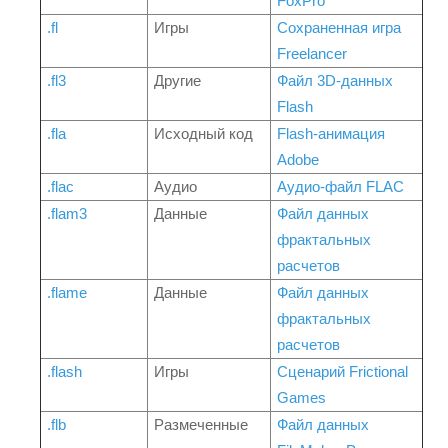
FoxPro
.fl
Игры
Сохраненная игра
Freelancer
.fl3
Другие
Файл 3D-данных
Flash
.fla
Исходный код
Flash-анимация
Adobe
.flac
Аудио
Аудио-файл FLAC
.flam3
Данные
Файл данных
фрактальных
расчетов
.flame
Данные
Файл данных
фрактальных
расчетов
.flash
Игры
Сценарий Frictional
Games
.flb
Размеченные
Файл данных