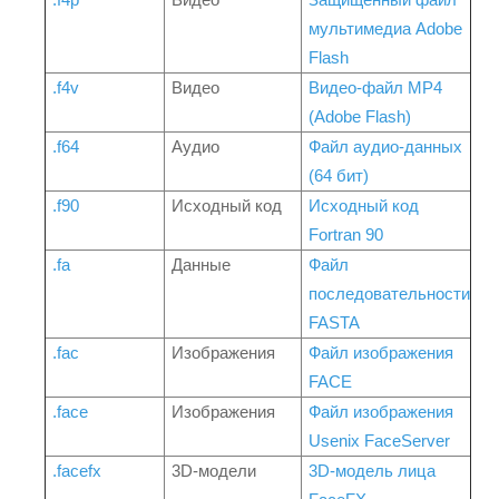
мультимедиа Adobe
Flash
.f4v
Видео
Видео-файл MP4
(Adobe Flash)
.f64
Аудио
Файл аудио-данных
(64 бит)
.f90
Исходный код
Исходный код
Fortran 90
.fa
Данные
Файл
последовательности
FASTA
.fac
Изображения
Файл изображения
FACE
.face
Изображения
Файл изображения
Usenix FaceServer
.facefx
3D-модели
3D-модель лица