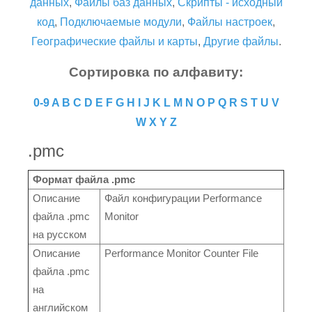
данных
,
Файлы баз данных
,
Скрипты - исходный
код
,
Подключаемые модули
,
Файлы настроек
,
Географические файлы и карты
,
Другие файлы
.
Сортировка по алфавиту:
0-9
A
B
C
D
E
F
G
H
I
J
K
L
M
N
O
P
Q
R
S
T
U
V
W
X
Y
Z
.pmc
Формат файла .pmc
Описание
Файл конфигурации Performance
файла .pmc
Monitor
на русском
Описание
Performance Monitor Counter File
файла .pmc
на
английском