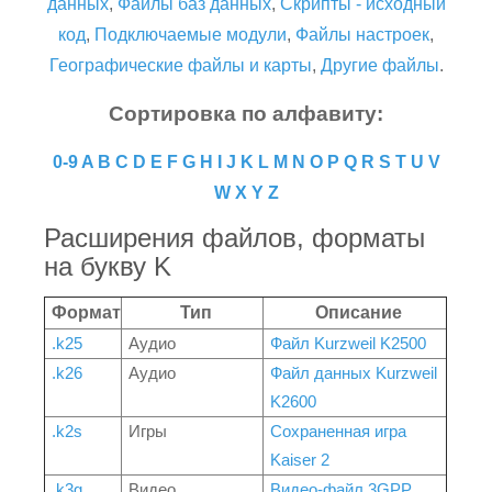
данных
,
Файлы баз данных
,
Скрипты - исходный
код
,
Подключаемые модули
,
Файлы настроек
,
Географические файлы и карты
,
Другие файлы
.
Сортировка по алфавиту:
0-9
A
B
C
D
E
F
G
H
I
J
K
L
M
N
O
P
Q
R
S
T
U
V
W
X
Y
Z
Расширения файлов, форматы
на букву K
Формат
Тип
Описание
.k25
Аудио
Файл Kurzweil K2500
.k26
Аудио
Файл данных Kurzweil
K2600
.k2s
Игры
Сохраненная игра
Kaiser 2
.k3g
Видео
Видео-файл 3GPP