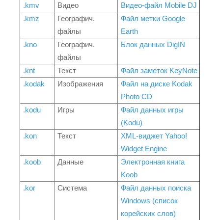
.kmv
Видео
Видео-файл Mobile DJ
.kmz
Географич.
Файл метки Google
файлы
Earth
.kno
Географич.
Блок данных DigIN
файлы
.knt
Текст
Файл заметок KeyNote
.kodak
Изображения
Файл на диске Kodak
Photo CD
.kodu
Игры
Файл данных игры
(Kodu)
.kon
Текст
XML-виджет Yahoo!
Widget Engine
.koob
Данные
Электронная книга
Koob
.kor
Система
Файл данных поиска
Windows (список
корейских слов)