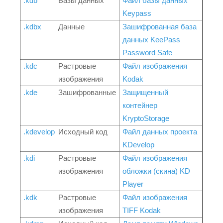
.kdb
Базы данных
Файл базы данных
Keypass
.kdbx
Данные
Зашифрованная база
данных KeePass
Password Safe
.kdc
Растровые
Файл изображения
изображения
Kodak
.kde
Зашифрованные
Защищенный
контейнер
KryptoStorage
.kdevelop
Исходный код
Файл данных проекта
KDevelop
.kdi
Растровые
Файл изображения
изображения
обложки (скина) KD
Player
.kdk
Растровые
Файл изображения
изображения
TIFF Kodak