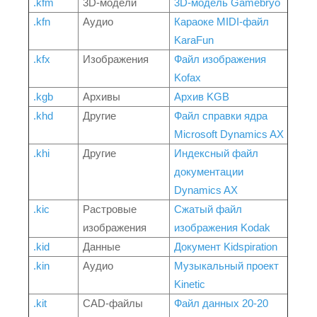
.kfm
3D-модели
3D-модель Gamebryo
.kfn
Аудио
Караоке MIDI-файл
KaraFun
.kfx
Изображения
Файл изображения
Kofax
.kgb
Архивы
Архив KGB
.khd
Другие
Файл справки ядра
Microsoft Dynamics AX
.khi
Другие
Индексный файл
документации
Dynamics AX
.kic
Растровые
Сжатый файл
изображения
изображения Kodak
.kid
Данные
Документ Kidspiration
.kin
Аудио
Музыкальный проект
Kinetic
.kit
CAD-файлы
Файл данных 20-20