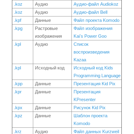
.koz
Аудио
Аудио-файл Audiokoz
.koz
Аудио
Аудио-файл Bell
.kpf
Данные
Файл проекта Komodo
.kpg
Растровые
Файл изображения
изображения
Kai's Power Goo
.kpl
Аудио
Список
воспроизведения
Kazaa
.kpl
Исходный код
Исходный код Kids
Programming Language
.kpp
Данные
Презентация Kid Pix
.kpr
Данные
Презентация
KPresenter
.kpx
Данные
Рисунок Kid Pix
.kpz
Данные
Шаблон проекта
Komodo
.krz
Аудио
Файл данных Kurzweil