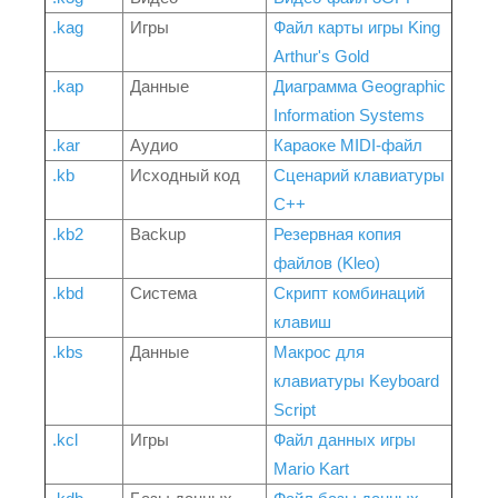
.kag
Игры
Файл карты игры King
Arthur's Gold
.kap
Данные
Диаграмма Geographic
Information Systems
.kar
Аудио
Караоке MIDI-файл
.kb
Исходный код
Сценарий клавиатуры
C++
.kb2
Backup
Резервная копия
файлов (Kleo)
.kbd
Система
Скрипт комбинаций
клавиш
.kbs
Данные
Макрос для
клавиатуры Keyboard
Script
.kcl
Игры
Файл данных игры
Mario Kart