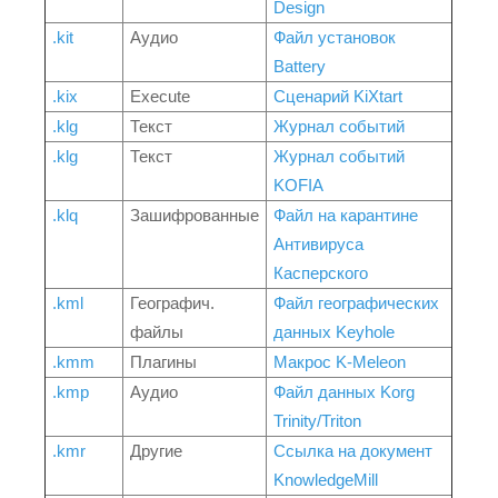
Design
.kit
Аудио
Файл установок
Battery
.kix
Execute
Сценарий KiXtart
.klg
Текст
Журнал событий
.klg
Текст
Журнал событий
KOFIA
.klq
Зашифрованные
Файл на карантине
Антивируса
Касперского
.kml
Географич.
Файл географических
файлы
данных Keyhole
.kmm
Плагины
Макрос K-Meleon
.kmp
Аудио
Файл данных Korg
Trinity/Triton
.kmr
Другие
Ссылка на документ
KnowledgeMill