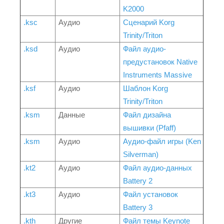
K2000
.ksc
Аудио
Сценарий Korg
Trinity/Triton
.ksd
Аудио
Файл аудио-
предустановок Native
Instruments Massive
.ksf
Аудио
Шаблон Korg
Trinity/Triton
.ksm
Данные
Файл дизайна
вышивки (Pfaff)
.ksm
Аудио
Аудио-файл игры (Ken
Silverman)
.kt2
Аудио
Файл аудио-данных
Battery 2
.kt3
Аудио
Файл установок
Battery 3
.kth
Другие
Файл темы Keynote