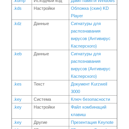
.kdmp
Исходный код
Дамп памяти Windows
.kds
Настройки
Обложка (скин) KD
Player
.kdz
Данные
Сигнатуры для
распознавания
вирусов (Антивирус
Касперского)
.keb
Данные
Сигнатуры для
распознавания
вирусов (Антивирус
Касперского)
.kes
Текст
Документ Kurzweil
3000
.key
Система
Ключ безопасности
.key
Настройки
Файл комбинаций
клавиш
.key
Другие
Презентация Keynote