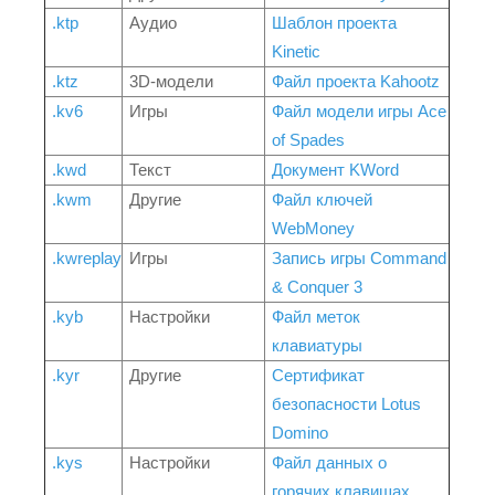
.ktp
Аудио
Шаблон проекта
Kinetic
.ktz
3D-модели
Файл проекта Kahootz
.kv6
Игры
Файл модели игры Ace
of Spades
.kwd
Текст
Документ KWord
.kwm
Другие
Файл ключей
WebMoney
.kwreplay
Игры
Запись игры Command
& Conquer 3
.kyb
Настройки
Файл меток
клавиатуры
.kyr
Другие
Сертификат
безопасности Lotus
Domino
.kys
Настройки
Файл данных о
горячих клавишах