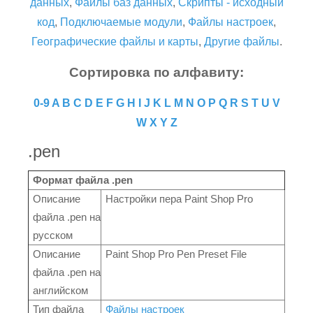
данных
,
Файлы баз данных
,
Скрипты - исходный
код
,
Подключаемые модули
,
Файлы настроек
,
Географические файлы и карты
,
Другие файлы
.
Сортировка по алфавиту:
0-9
A
B
C
D
E
F
G
H
I
J
K
L
M
N
O
P
Q
R
S
T
U
V
W
X
Y
Z
.pen
Формат файла .pen
Описание
Настройки пера Paint Shop Pro
файла .pen на
русском
Описание
Paint Shop Pro Pen Preset File
файла .pen на
английском
Тип файла
Файлы настроек