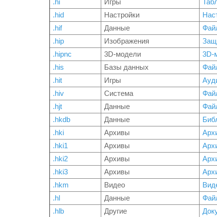
.hi
Игры
Таб
.hid
Настройки
Нас
.hif
Данные
Фай
.hip
Изображения
Защ
.hipnc
3D-модели
3D-м
.his
Базы данных
Файл
.hit
Игры
Ауд
.hiv
Система
Фай
.hjt
Данные
Фай
.hkdb
Данные
Библ
.hki
Архивы
Арх
.hki1
Архивы
Арх
.hki2
Архивы
Арх
.hki3
Архивы
Арх
.hkm
Видео
Вид
.hl
Данные
Файл
.hlb
Другие
Док