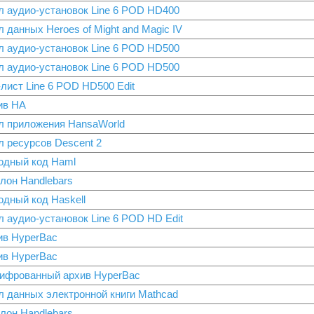
л аудио-установок Line 6 POD HD400
 данных Heroes of Might and Magic IV
л аудио-установок Line 6 POD HD500
л аудио-установок Line 6 POD HD500
лист Line 6 POD HD500 Edit
ив HA
л приложения HansaWorld
л ресурсов Descent 2
одный код Haml
лон Handlebars
одный код Haskell
 аудио-установок Line 6 POD HD Edit
ив HyperBac
ив HyperBac
ифрованный архив HyperBac
л данных электронной книги Mathcad
лон Handlebars