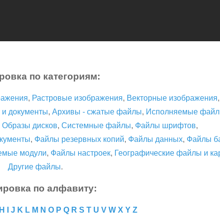
ровка по категориям:
ражения
,
Растровые изображения
,
Векторные изображения
 и документы
,
Архивы - сжатые файлы
,
Исполняемые фай
,
Образы дисков
,
Системные файлы
,
Файлы шрифтов
,
кументы
,
Файлы резервных копий
,
Файлы данных
,
Файлы б
емые модули
,
Файлы настроек
,
Географические файлы и ка
Другие файлы
.
ировка по алфавиту:
H
I
J
K
L
M
N
O
P
Q
R
S
T
U
V
W
X
Y
Z