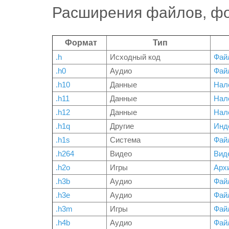
Расширения файлов, фо
Формат
Тип
.h
Исходный код
Фай
.h0
Аудио
Файл
.h10
Данные
Нал
.h11
Данные
Нал
.h12
Данные
Нал
.h1q
Другие
Инд
.h1s
Система
Фай
.h264
Видео
Вид
.h2o
Игры
Архи
.h3b
Аудио
Фай
.h3e
Аудио
Фай
.h3m
Игры
Фай
.h4b
Аудио
Фай