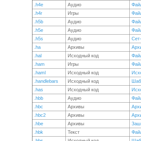
.h4e
Аудио
Фай
.h4r
Игры
Файл
.h5b
Аудио
Фай
.h5e
Аудио
Фай
.h5s
Аудио
Сет-
.ha
Архивы
Арх
.hal
Исходный код
Фай
.ham
Игры
Фай
.haml
Исходный код
Исх
.handlebars
Исходный код
Шаб
.has
Исходный код
Исх
.hbb
Аудио
Файл
.hbc
Архивы
Арх
.hbc2
Архивы
Арх
.hbe
Архивы
Заш
.hbk
Текст
Фай
.hbs
Исходный код
Шаб