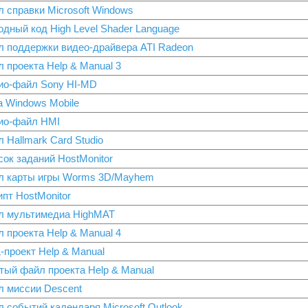
 справки Microsoft Windows
дный код High Level Shader Language
л поддержки видео-драйвера ATI Radeon
 проекта Help & Manual 3
ио-файл Sony HI-MD
а Windows Mobile
ио-файл HMI
 Hallmark Card Studio
ок заданий HostMonitor
л карты игры Worms 3D/Mayhem
пт HostMonitor
л мультимедиа HighMAT
 проекта Help & Manual 4
-проект Help & Manual
тый файл проекта Help & Manual
л миссии Descent
 событий календаря Microsoft Outlook