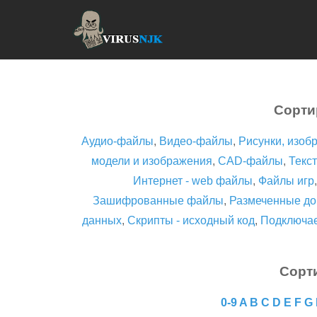
Сорти
Аудио-файлы
,
Видео-файлы
,
Рисунки, изоб
модели и изображения
,
CAD-файлы
,
Текст
Интернет - web файлы
,
Файлы игр
Зашифрованные файлы
,
Размеченные до
данных
,
Скрипты - исходный код
,
Подключа
Сорт
0-9
A
B
C
D
E
F
G