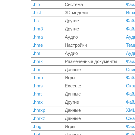
.hlp
Система
Файл
.hlsl
3D-модели
Исхо
.hlx
Другие
Фай
.hm3
Другие
Файл
.hma
Аудио
Ауд
.hme
Настройки
Тем
.hmi
Аудио
Ауд
.hmk
Размеченные документы
Файл
.hml
Данные
Спис
.hmp
Игры
Фай
.hms
Execute
Скри
.hmt
Данные
Фай
.hmx
Другие
Файл
.hmxp
Данные
XML
.hmxz
Данные
Сжа
.hog
Игры
Фай
.hol
Данные
Файл