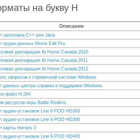
рматы на букву H
Описание
л заголовка C++ или Java
 аудио-данных Movie Edit Pro
оговая декларация At Home Canada 2010
оговая декларация At Home Canada 2011
оговая декларация At Home Canada 2012
екс запросов к справочной системе Windows
л данных центра справки и поддержки Windows
ео-файл H.264
в ресурсов игры Battle Realms
л аудио-установок Line 6 POD HD300
л аудио-установок Line 6 POD HD300
л карты Heroes 3
л аудио-установок Line 6 POD HD400