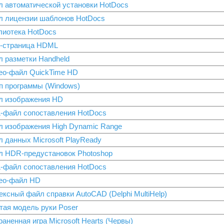
л автоматической установки HotDocs
л лицензии шаблонов HotDocs
лиотека HotDocs
-страница HDML
л разметки Handheld
ео-файл QuickTime HD
п программы (Windows)
л изображения HD
-файл сопоставления HotDocs
л изображения High Dynamic Range
л данных Microsoft PlayReady
л HDR-предустановок Photoshop
-файл сопоставления HotDocs
ео-файл HD
ксный файл справки AutoCAD (Delphi MultiHelp)
тая модель руки Poser
аненная игра Microsoft Hearts (Червы)