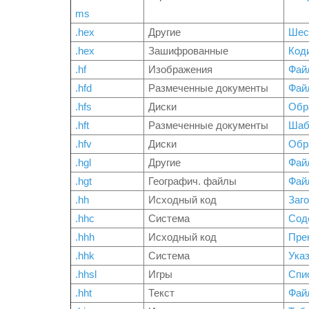
ms
.hex
Другие
Шес
.hex
Зашифрованные
Код
.hf
Изображения
Фай
.hfd
Размеченные документы
Фай
.hfs
Диски
Обр
.hft
Размеченные документы
Шаб
.hfv
Диски
Обр
.hgl
Другие
Файл
.hgt
Географич. файлы
Фай
.hh
Исходный код
Заг
.hhc
Система
Сод
.hhh
Исходный код
Пре
.hhk
Система
Ука
.hhsl
Игры
Спис
.hht
Текст
Фай