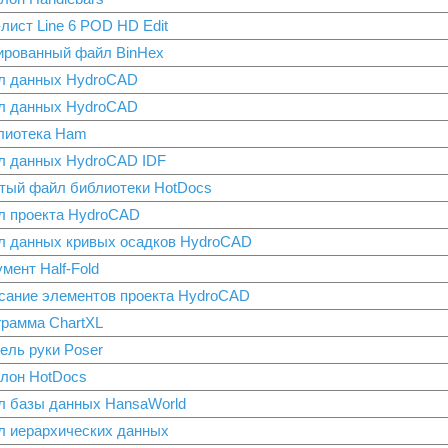
лист Line 6 POD HD Edit
ированный файл BinHex
л данных HydroCAD
л данных HydroCAD
лиотека Ham
л данных HydroCAD IDF
тый файл библиотеки HotDocs
л проекта HydroCAD
л данных кривых осадков HydroCAD
мент Half-Fold
сание элементов проекта HydroCAD
грамма ChartXL
ель руки Poser
лон HotDocs
л базы данных HansaWorld
л иерархических данных