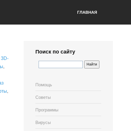
ГЛАВНАЯ
Поиск по сайту
,
3D-
лы
,
аз
Помощь
рты
,
Советы
Программы
Вирусы