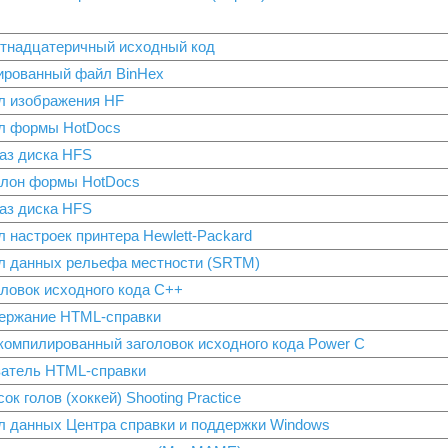
тнадцатеричный исходный код
ированный файл BinHex
л изображения HF
л формы HotDocs
аз диска HFS
лон формы HotDocs
аз диска HFS
 настроек принтера Hewlett-Packard
л данных рельефа местности (SRTM)
оловок исходного кода C++
ержание HTML-справки
компилированный заголовок исходного кода Power C
затель HTML-справки
ок голов (хоккей) Shooting Practice
л данных Центра справки и поддержки Windows