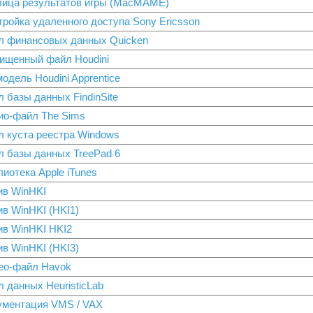
лица результатов игры (MacMAME)
тройка удаленного доступа Sony Ericsson
л финансовых данных Quicken
ищенный файл Houdini
одель Houdini Apprentice
 базы данных FindinSite
ио-файл The Sims
л куста реестра Windows
л базы данных TreePad 6
иотека Apple iTunes
ив WinHKI
ив WinHKI (HKI1)
ив WinHKI HKI2
ив WinHKI (HKI3)
ео-файл Havok
 данных HeuristicLab
ументация VMS / VAX