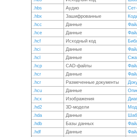
.hbs
Аудио
Сет-
.hbx
Зашифрованные
Код
.hcc
Данные
Фай
.hce
Данные
Фай
.hcf
Исходный код
Биб
.hci
Данные
Фай
.hcl
Данные
Сжа
.hcp
CAD-файлы
Фай
.hcr
Данные
Фай
.hcr
Размеченные документы
Доку
.hcu
Данные
Опи
.hcx
Изображения
Диа
.hd2
3D-модели
Мод
.hda
Данные
Шаб
.hdb
Базы данных
Фай
.hdf
Данные
Фай