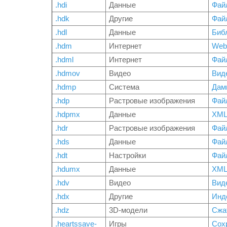
.hdi
Данные
Фай
.hdk
Другие
Фай
.hdl
Данные
Биб
.hdm
Интернет
Web
.hdml
Интернет
Фай
.hdmov
Видео
Вид
.hdmp
Система
Дам
.hdp
Растровые изображения
Фай
.hdpmx
Данные
XML
.hdr
Растровые изображения
Фай
.hds
Данные
Фай
.hdt
Настройки
Фай
.hdumx
Данные
XML
.hdv
Видео
Вид
.hdx
Другие
Инде
.hdz
3D-модели
Сжа
.heartssave-
Игры
Сохр