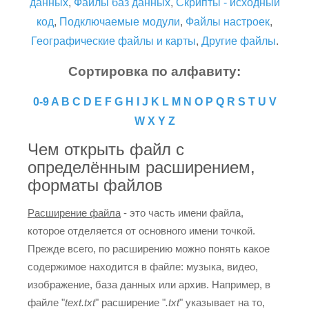
данных
,
Файлы баз данных
,
Скрипты - исходный
код
,
Подключаемые модули
,
Файлы настроек
,
Географические файлы и карты
,
Другие файлы
.
Сортировка по алфавиту:
0-9
A
B
C
D
E
F
G
H
I
J
K
L
M
N
O
P
Q
R
S
T
U
V
W
X
Y
Z
Чем открыть файл с
определённым расширением,
форматы файлов
Расширение файла
- это часть имени файла,
которое отделяется от основного имени точкой.
Прежде всего, по расширению можно понять какое
содержимое находится в файле: музыка, видео,
изображение, база данных или архив. Например, в
файле "
text.txt
" расширение "
.txt
" указывает на то,