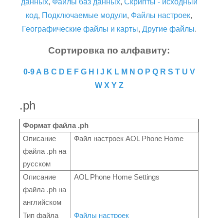
данных
,
Файлы баз данных
,
Скрипты - исходный
код
,
Подключаемые модули
,
Файлы настроек
,
Географические файлы и карты
,
Другие файлы
.
Сортировка по алфавиту:
0-9
A
B
C
D
E
F
G
H
I
J
K
L
M
N
O
P
Q
R
S
T
U
V
W
X
Y
Z
.ph
Формат файла .ph
Описание
Файл настроек AOL Phone Home
файла .ph на
русском
Описание
AOL Phone Home Settings
файла .ph на
английском
Тип файла
Файлы настроек