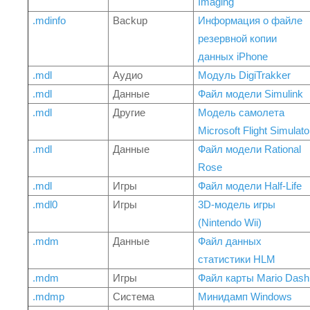
Imaging
.mdinfo
Backup
Информация о файле
резервной копии
данных iPhone
.mdl
Аудио
Модуль DigiTrakker
.mdl
Данные
Файл модели Simulink
.mdl
Другие
Модель самолета
Microsoft Flight Simulato
.mdl
Данные
Файл модели Rational
Rose
.mdl
Игры
Файл модели Half-Life
.mdl0
Игры
3D-модель игры
(Nintendo Wii)
.mdm
Данные
Файл данных
статистики HLM
.mdm
Игры
Файл карты Mario Dash
.mdmp
Система
Минидамп Windows