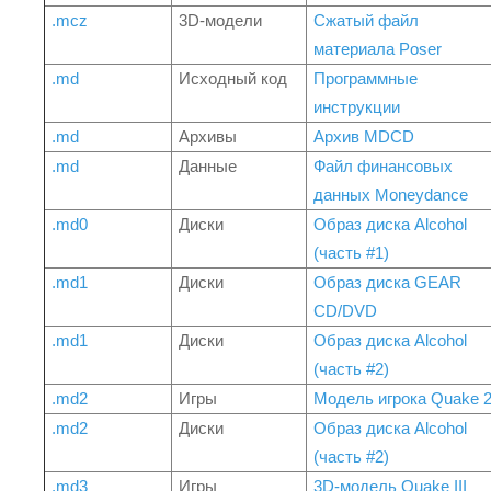
.mcz
3D-модели
Сжатый файл
материала Poser
.md
Исходный код
Программные
инструкции
.md
Архивы
Архив MDCD
.md
Данные
Файл финансовых
данных Moneydance
.md0
Диски
Образ диска Alcohol
(часть #1)
.md1
Диски
Образ диска GEAR
CD/DVD
.md1
Диски
Образ диска Alcohol
(часть #2)
.md2
Игры
Модель игрока Quake 
.md2
Диски
Образ диска Alcohol
(часть #2)
.md3
Игры
3D-модель Quake III