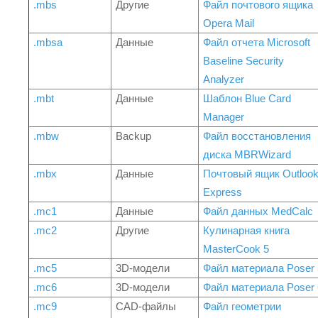
.mbs
Другие
Файл почтового ящика
Opera Mail
.mbsa
Данные
Файл отчета Microsoft
Baseline Security
Analyzer
.mbt
Данные
Шаблон Blue Card
Manager
.mbw
Backup
Файл восстановления
диска MBRWizard
.mbx
Данные
Почтовый ящик Outloo
Express
.mc1
Данные
Файл данных MedCalc
.mc2
Другие
Кулинарная книга
MasterCook 5
.mc5
3D-модели
Файл материала Poser 
.mc6
3D-модели
Файл материала Poser 
.mc9
CAD-файлы
Файл геометрии