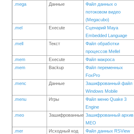
.mega
Данные
Файл данных о
потоковом видео
(Megacubo)
.mel
Execute
Сценарий Maya
Embedded Language
.mell
Текст
Файл обработки
процессов Mellel
.mem
Execute
Файл макроса
.mem
Backup
Файл переменных
FoxPro
.menc
Данные
Зашифрованный файл
Windows Mobile
.menu
Игры
Файл меню Quake 3
Engine
.meo
Зашифрованные
Зашифрованный архив
MEO
.mer
Исходный код
Файл данных RSView