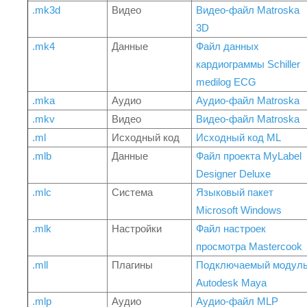
.mk3d
Видео
Видео-файл Matroska
3D
.mk4
Данные
Файл данных
кардиограммы Schiller
medilog ECG
.mka
Аудио
Аудио-файл Matroska
.mkv
Видео
Видео-файл Matroska
.ml
Исходный код
Исходный код ML
.mlb
Данные
Файл проекта MyLabel
Designer Deluxe
.mlc
Система
Языковый пакет
Microsoft Windows
.mlk
Настройки
Файл настроек
просмотра Mastercook
.mll
Плагины
Подключаемый модул
Autodesk Maya
.mlp
Аудио
Аудио-файл MLP