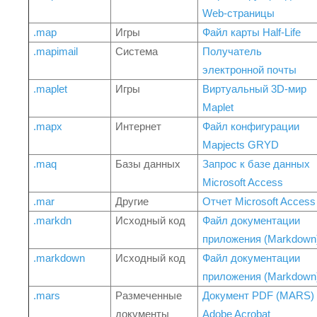
Web-страницы
.map
Игры
Файл карты Half-Life
.mapimail
Система
Получатель
электронной почты
.maplet
Игры
Виртуальный 3D-мир
Maplet
.mapx
Интернет
Файл конфигурации
Mapjects GRYD
.maq
Базы данных
Запрос к базе данных
Microsoft Access
.mar
Другие
Отчет Microsoft Access
.markdn
Исходный код
Файл документации
приложения (Markdown
.markdown
Исходный код
Файл документации
приложения (Markdown
.mars
Размеченные
Документ PDF (MARS)
документы
Adobe Acrobat