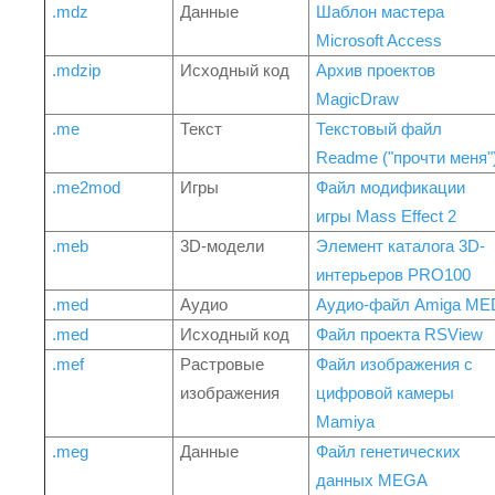
.mdz
Данные
Шаблон мастера
Microsoft Access
.mdzip
Исходный код
Архив проектов
MagicDraw
.me
Текст
Текстовый файл
Readme ("прочти меня"
.me2mod
Игры
Файл модификации
игры Mass Effect 2
.meb
3D-модели
Элемент каталога 3D-
интерьеров PRO100
.med
Аудио
Аудио-файл Amiga ME
.med
Исходный код
Файл проекта RSView
.mef
Растровые
Файл изображения с
изображения
цифровой камеры
Mamiya
.meg
Данные
Файл генетических
данных MEGA