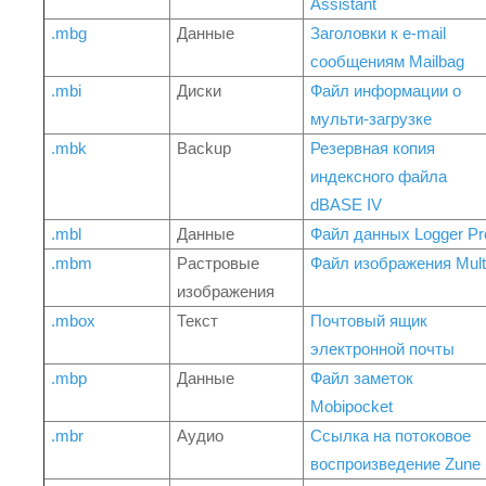
Assistant
.mbg
Данные
Заголовки к e-mail
сообщениям Mailbag
.mbi
Диски
Файл информации о
мульти-загрузке
.mbk
Backup
Резервная копия
индексного файла
dBASE IV
.mbl
Данные
Файл данных Logger Pr
.mbm
Растровые
Файл изображения Mult
изображения
.mbox
Текст
Почтовый ящик
электронной почты
.mbp
Данные
Файл заметок
Mobipocket
.mbr
Аудио
Ссылка на потоковое
воспроизведение Zune