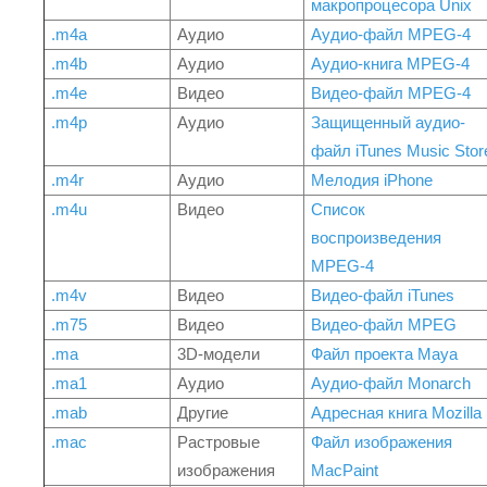
макропроцесора Unix
.m4a
Аудио
Аудио-файл MPEG-4
.m4b
Аудио
Аудио-книга MPEG-4
.m4e
Видео
Видео-файл MPEG-4
.m4p
Аудио
Защищенный аудио-
файл iTunes Music Stor
.m4r
Аудио
Мелодия iPhone
.m4u
Видео
Список
воспроизведения
MPEG-4
.m4v
Видео
Видео-файл iTunes
.m75
Видео
Видео-файл MPEG
.ma
3D-модели
Файл проекта Maya
.ma1
Аудио
Аудио-файл Monarch
.mab
Другие
Адресная книга Mozilla
.mac
Растровые
Файл изображения
изображения
MacPaint