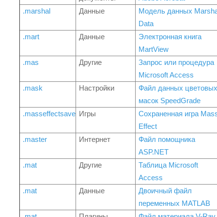
.marshal
Данные
Модель данных Marsha
Data
.mart
Данные
Электронная книга
MartView
.mas
Другие
Запрос или процедура
Microsoft Access
.mask
Настройки
Файл данных цветовы
масок SpeedGrade
.masseffectsave
Игры
Сохраненная игра Mas
Effect
.master
Интернет
Файл помощника
ASP.NET
.mat
Другие
Таблица Microsoft
Access
.mat
Данные
Двоичный файл
переменных MATLAB
.mat
Плагины
Файл материала V-Ray