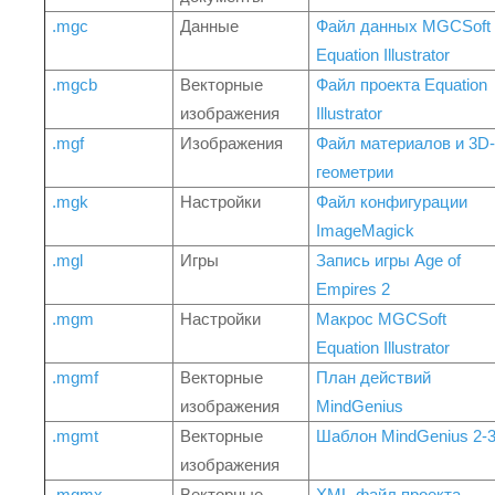
.mgc
Данные
Файл данных MGCSoft
Equation Illustrator
.mgcb
Векторные
Файл проекта Equation
изображения
Illustrator
.mgf
Изображения
Файл материалов и 3D-
геометрии
.mgk
Настройки
Файл конфигурации
ImageMagick
.mgl
Игры
Запись игры Age of
Empires 2
.mgm
Настройки
Макрос MGCSoft
Equation Illustrator
.mgmf
Векторные
План действий
изображения
MindGenius
.mgmt
Векторные
Шаблон MindGenius 2-
изображения
.mgmx
Векторные
XML-файл проекта