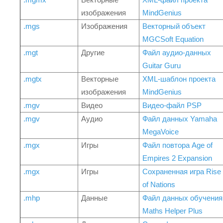
изображения
MindGenius
.mgs
Изображения
Векторный объект
MGCSoft Equation
.mgt
Другие
Файл аудио-данных
Guitar Guru
.mgtx
Векторные
XML-шаблон проекта
изображения
MindGenius
.mgv
Видео
Видео-файл PSP
.mgv
Аудио
Файл данных Yamaha
MegaVoice
.mgx
Игры
Файл повтора Age of
Empires 2 Expansion
.mgx
Игры
Сохраненная игра Rise
of Nations
.mhp
Данные
Файл данных обучения
Maths Helper Plus