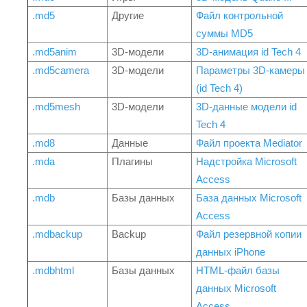
.md5
Другие
Файл контрольной
суммы MD5
.md5anim
3D-модели
3D-анимация id Tech 4
.md5camera
3D-модели
Параметры 3D-камеры
(id Tech 4)
.md5mesh
3D-модели
3D-данные модели id
Tech 4
.md8
Данные
Файл проекта Mediator
.mda
Плагины
Надстройка Microsoft
Access
.mdb
Базы данных
База данных Microsoft
Access
.mdbackup
Backup
Файл резервной копии
данных iPhone
.mdbhtml
Базы данных
HTML-файл базы
данных Microsoft
Access