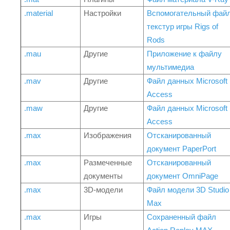
.material
Настройки
Вспомогательный фай
текстур игры Rigs of
Rods
.mau
Другие
Приложение к файлу
мультимедиа
.mav
Другие
Файл данных Microsoft
Access
.maw
Другие
Файл данных Microsoft
Access
.max
Изображения
Отсканированный
документ PaperPort
.max
Размеченные
Отсканированный
документы
документ OmniPage
.max
3D-модели
Файл модели 3D Studio
Max
.max
Игры
Сохраненный файл