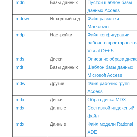
.mdn
Базы данных
Пустой шаблон базы
данных Access
.mdown
Исходный код
Файл разметки
Markdown
.mdp
Настройки
Файл конфигурации
рабочего простаранств
Visual C++ 5
.mds
Диски
Описание образа диск
.mdt
Базы данных
Шаблон базы данных
Microsoft Access
.mdw
Другие
Файл рабочих групп
Access
.mdx
Диски
Образ диска MDX
.mdx
Данные
Составной индексный
файл
.mdx
Данные
Файл модели Rational
XDE