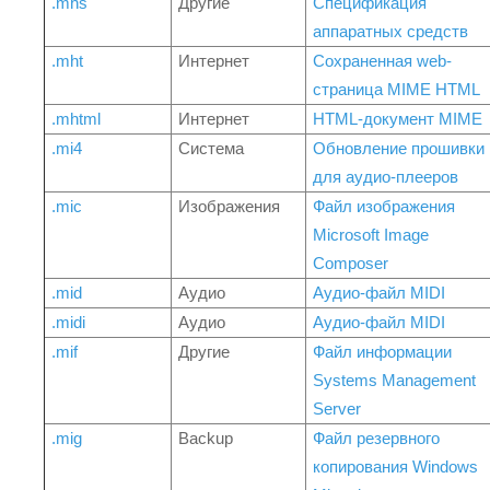
.mhs
Другие
Спецификация
аппаратных средств
.mht
Интернет
Сохраненная web-
страница MIME HTML
.mhtml
Интернет
HTML-документ MIME
.mi4
Система
Обновление прошивки
для аудио-плееров
.mic
Изображения
Файл изображения
Microsoft Image
Composer
.mid
Аудио
Аудио-файл MIDI
.midi
Аудио
Аудио-файл MIDI
.mif
Другие
Файл информации
Systems Management
Server
.mig
Backup
Файл резервного
копирования Windows