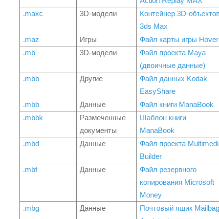
Action Replay MAX
.maxc
3D-модели
Контейнер 3D-объекто
3ds Max
.maz
Игры
Файл карты игры Hover
.mb
3D-модели
Файл проекта Maya
(двоичные данные)
.mbb
Другие
Файл данных Kodak
EasyShare
.mbb
Данные
Файл книги ManaBook
.mbbk
Размеченные
Шаблон книги
документы
ManaBook
.mbd
Данные
Файл проекта Multimedi
Builder
.mbf
Данные
Файл резервного
копирования Microsoft
Money
.mbg
Данные
Почтовый ящик Mailba