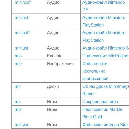
.minincsf
Аудио
Аудио-файл Nintendo
DS
.minipsf
Аудио
Аудио-файл Miniature
PlayStation
.minipsf2
Аудио
Аудио-файл Miniature
PlayStation
.miniusf
Аудио
Аудио-файл Nintendo 6
.mio
Execute
Приложение MioEngine
.mip
Изображения
Файл печати
нескольких
изображений
.mir
Диски
Образ диска Mini-Imag
Ripper
.mis
Игры
Сохраненная игра
.mis
Игры
Файл миссии Marble
Blast Gold
.mission
Игры
Файл миссии Vega Strik