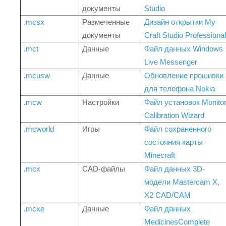
документы
Studio
.mcsx
Размеченные
Дизайн открытки My
документы
Craft Studio Professional
.mct
Данные
Файл данных Windows
Live Messenger
.mcusw
Данные
Обновление прошивки
для телефона Nokia
.mcw
Настройки
Файл установок Monito
Calibration Wizard
.mcworld
Игры
Файл сохраненного
состояния карты
Minecraft
.mcx
CAD-файлы
Файл данных 3D-
модели Mastercam X,
X2 CAD/CAM
.mcxe
Данные
Файл данных
MedicinesComplete