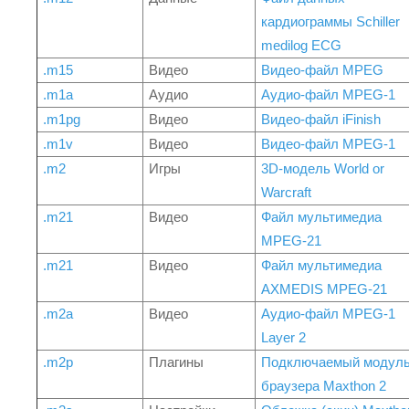
кардиограммы Schiller
medilog ECG
.m15
Видео
Видео-файл MPEG
.m1a
Аудио
Аудио-файл MPEG-1
.m1pg
Видео
Видео-файл iFinish
.m1v
Видео
Видео-файл MPEG-1
.m2
Игры
3D-модель World or
Warcraft
.m21
Видео
Файл мультимедиа
MPEG-21
.m21
Видео
Файл мультимедиа
AXMEDIS MPEG-21
.m2a
Видео
Аудио-файл MPEG-1
Layer 2
.m2p
Плагины
Подключаемый модул
браузера Maxthon 2