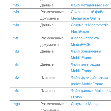
.mfo
Данные
Файл метаданных Perl
.mfo
Размеченные
Сохраненный файл
документы
MediaFace Online
.mfp
Данные
Документ Macromedia
FlashPaper
.mft
Размеченные
Шаблон проекта
документы
MediaFACE
.mfu
Данные
Файл обновления
MobileFrame
.mfv
Данные
Файл интеграции
MobileFrame
.mfw
Плагины
Файл функций потока
работ MobileFrame
.mfx
Плагины
Файл данных Multimedi
Fusion
.mga
Размеченные
Документ Manga
документы