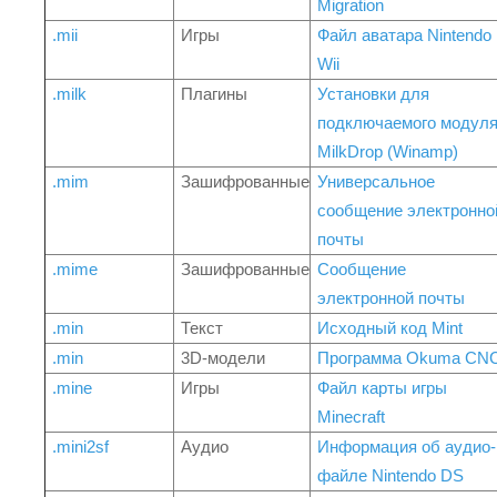
Migration
.mii
Игры
Файл аватара Nintendo
Wii
.milk
Плагины
Установки для
подключаемого модул
MilkDrop (Winamp)
.mim
Зашифрованные
Универсальное
сообщение электронно
почты
.mime
Зашифрованные
Сообщение
электронной почты
.min
Текст
Исходный код Mint
.min
3D-модели
Программа Okuma CN
.mine
Игры
Файл карты игры
Minecraft
.mini2sf
Аудио
Информация об аудио-
файле Nintendo DS