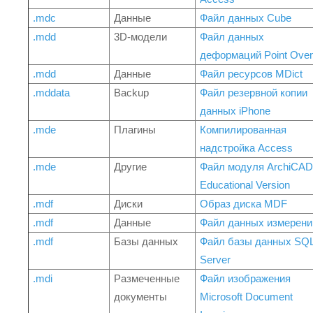
.mdc
Данные
Файл данных Cube
.mdd
3D-модели
Файл данных
деформаций Point Ove
.mdd
Данные
Файл ресурсов MDict
.mddata
Backup
Файл резервной копии
данных iPhone
.mde
Плагины
Компилированная
надстройка Access
.mde
Другие
Файл модуля ArchiCAD
Educational Version
.mdf
Диски
Образ диска MDF
.mdf
Данные
Файл данных измерени
.mdf
Базы данных
Файл базы данных SQ
Server
.mdi
Размеченные
Файл изображения
документы
Microsoft Document