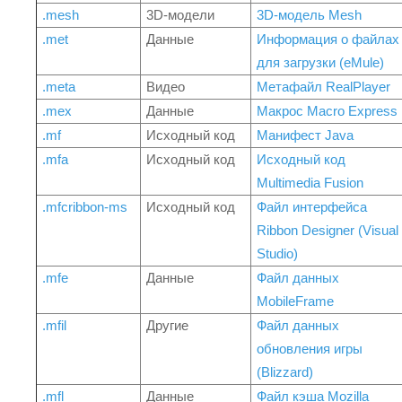
.mesh
3D-модели
3D-модель Mesh
.met
Данные
Информация о файлах
для загрузки (eMule)
.meta
Видео
Метафайл RealPlayer
.mex
Данные
Макрос Macro Express
.mf
Исходный код
Манифест Java
.mfa
Исходный код
Исходный код
Multimedia Fusion
.mfcribbon-ms
Исходный код
Файл интерфейса
Ribbon Designer (Visual
Studio)
.mfe
Данные
Файл данных
MobileFrame
.mfil
Другие
Файл данных
обновления игры
(Blizzard)
.mfl
Данные
Файл кэша Mozilla