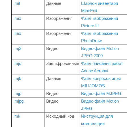
.mit
Данные
Шаблон инвентаря
MineEdit
.mix
Изображения
Файл изображения
Picture It!
.mix
Изображения
Файл изображения
PhotoDraw
.mj2
Видео
Видео-файл Motion
JPEG 2000
.mjd
Зашифрованные
Файл описания работ
Adobe Acrobat
.mjk
Данные
Файл вопросов игры
MILIJOMOS
.mjp
Видео
Видео-файл MJPEG
.mjpg
Видео
Видео-файл Motion
JPEG
.mk
Исходный код
Инструкция для
компиляции