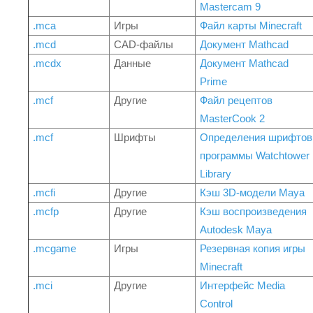
Mastercam 9
.mca
Игры
Файл карты Minecraft
.mcd
CAD-файлы
Документ Mathcad
.mcdx
Данные
Документ Mathcad
Prime
.mcf
Другие
Файл рецептов
MasterCook 2
.mcf
Шрифты
Определения шрифтов
программы Watchtower
Library
.mcfi
Другие
Кэш 3D-модели Maya
.mcfp
Другие
Кэш воспроизведения
Autodesk Maya
.mcgame
Игры
Резервная копия игры
Minecraft
.mci
Другие
Интерфейс Media
Control