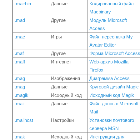
.macbin
Данные
Кодированный файл
Macbinary
.mad
Другие
Модуль Microsoft
Access
.mae
Игры
Файл персонажа My
Avatar Editor
.maf
Другие
Форма Microsoft Acces
.maff
Интернет
Web-архив Mozilla
Firefox
.mag
Изображения
Диаграмма Access
.mag
Данные
Круговой дизайн Magic
.magik
Исходный код
Исходный код Magik
.mai
Данные
Файл данных Microsoft
Mail
.mailhost
Настройки
Установки почтового
сервера MSN
.mak
Исходный код
Инструкция для