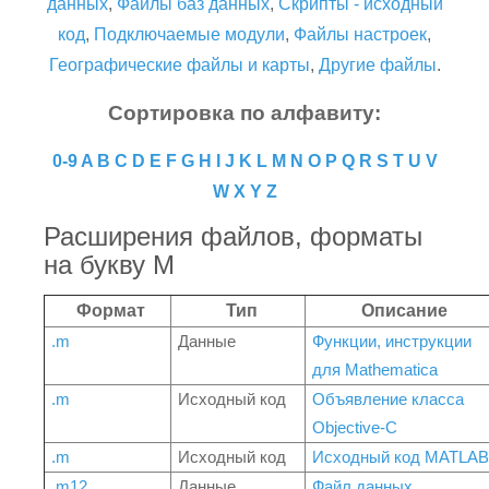
данных
,
Файлы баз данных
,
Скрипты - исходный
код
,
Подключаемые модули
,
Файлы настроек
,
Географические файлы и карты
,
Другие файлы
.
Сортировка по алфавиту:
0-9
A
B
C
D
E
F
G
H
I
J
K
L
M
N
O
P
Q
R
S
T
U
V
W
X
Y
Z
Расширения файлов, форматы
на букву M
Формат
Тип
Описание
.m
Данные
Функции, инструкции
для Mathematica
.m
Исходный код
Объявление класса
Objective-C
.m
Исходный код
Исходный код MATLAB
.m12
Данные
Файл данных