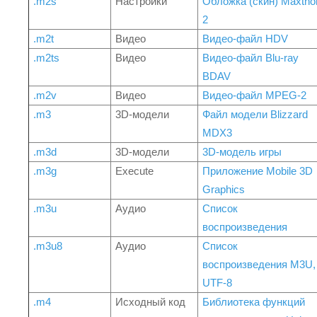
.m2s
Настройки
Обложка (скин) Maxtho
2
.m2t
Видео
Видео-файл HDV
.m2ts
Видео
Видео-файл Blu-ray
BDAV
.m2v
Видео
Видео-файл MPEG-2
.m3
3D-модели
Файл модели Blizzard
MDX3
.m3d
3D-модели
3D-модель игры
.m3g
Execute
Приложение Mobile 3D
Graphics
.m3u
Аудио
Список
воспроизведения
.m3u8
Аудио
Список
воспроизведения M3U,
UTF-8
.m4
Исходный код
Библиотека функций