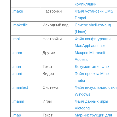
компиляции
.make
Настройки
Файл установки CMS
Drupal
.makefile
Исходный код
Список shell-команд
(Linux)
.mal
Настройки
Файл конфигурации
MadAppLauncher
.mam
Другие
Макрос Microsoft
Access
.man
Текст
Документация Unix
.mani
Видео
Файл проекта Mine-
imator
.manifest
Система
Файл визуального стил
Windows
.manm
Игры
Файл данных игры
Vietcong
.map
Текст
Map-инструкции для