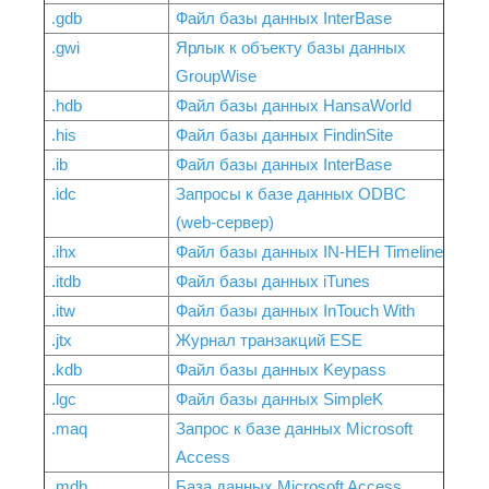
.gdb
Файл базы данных InterBase
.gwi
Ярлык к объекту базы данных
GroupWise
.hdb
Файл базы данных HansaWorld
.his
Файл базы данных FindinSite
.ib
Файл базы данных InterBase
.idc
Запросы к базе данных ODBC
(web-сервер)
.ihx
Файл базы данных IN-HEH Timeline
.itdb
Файл базы данных iTunes
.itw
Файл базы данных InTouch With
.jtx
Журнал транзакций ESE
.kdb
Файл базы данных Keypass
.lgc
Файл базы данных SimpleK
.maq
Запрос к базе данных Microsoft
Access
.mdb
База данных Microsoft Access