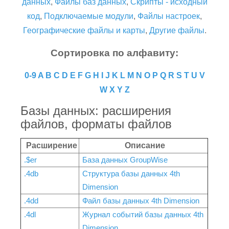
данных
,
Файлы баз данных
,
Скрипты - исходный
код
,
Подключаемые модули
,
Файлы настроек
,
Географические файлы и карты
,
Другие файлы
.
Сортировка по алфавиту:
0-9
A
B
C
D
E
F
G
H
I
J
K
L
M
N
O
P
Q
R
S
T
U
V
W
X
Y
Z
Базы данных: расширения
файлов, форматы файлов
Расширение
Описание
.$er
База данных GroupWise
.4db
Структура базы данных 4th
Dimension
.4dd
Файл базы данных 4th Dimension
.4dl
Журнал событий базы данных 4th
Dimension