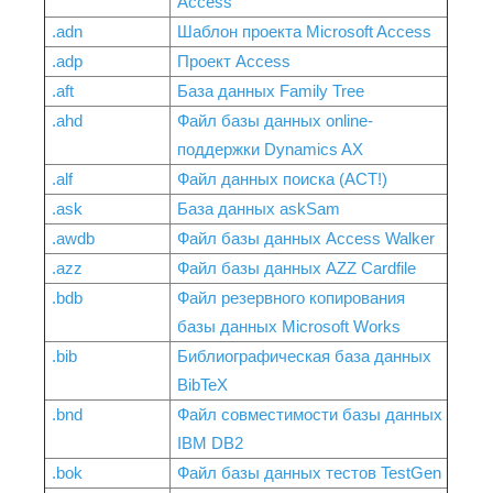
Access
.adn
Шаблон проекта Microsoft Access
.adp
Проект Access
.aft
База данных Family Tree
.ahd
Файл базы данных online-
поддержки Dynamics AX
.alf
Файл данных поиска (ACT!)
.ask
База данных askSam
.awdb
Файл базы данных Access Walker
.azz
Файл базы данных AZZ Cardfile
.bdb
Файл резервного копирования
базы данных Microsoft Works
.bib
Библиографическая база данных
BibTeX
.bnd
Файл совместимости базы данных
IBM DB2
.bok
Файл базы данных тестов TestGen