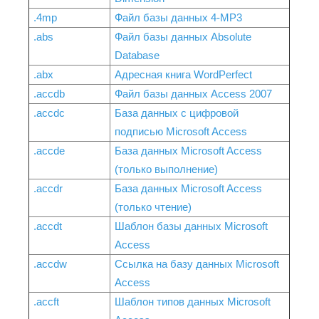
.4mp
Файл базы данных 4-MP3
.abs
Файл базы данных Absolute
Database
.abx
Адресная книга WordPerfect
.accdb
Файл базы данных Access 2007
.accdc
База данных с цифровой
подписью Microsoft Access
.accde
База данных Microsoft Access
(только выполнение)
.accdr
База данных Microsoft Access
(только чтение)
.accdt
Шаблон базы данных Microsoft
Access
.accdw
Ссылка на базу данных Microsoft
Access
.accft
Шаблон типов данных Microsoft