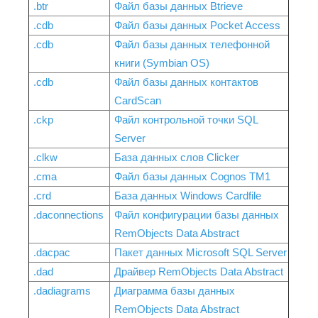
.btr
Файл базы данных Btrieve
.cdb
Файл базы данных Pocket Access
.cdb
Файл базы данных телефонной
книги (Symbian OS)
.cdb
Файл базы данных контактов
CardScan
.ckp
Файл контрольной точки SQL
Server
.clkw
База данных слов Clicker
.cma
Файл базы данных Cognos TM1
.crd
База данных Windows Cardfile
.daconnections
Файл конфигурации базы данных
RemObjects Data Abstract
.dacpac
Пакет данных Microsoft SQL Server
.dad
Драйвер RemObjects Data Abstract
.dadiagrams
Диаграмма базы данных
RemObjects Data Abstract