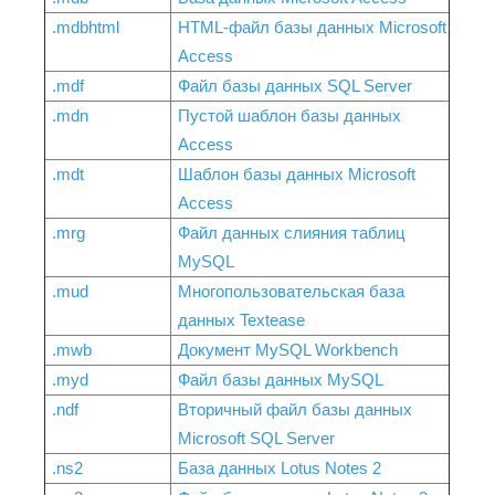
.mdbhtml
HTML-файл базы данных Microsoft
Access
.mdf
Файл базы данных SQL Server
.mdn
Пустой шаблон базы данных
Access
.mdt
Шаблон базы данных Microsoft
Access
.mrg
Файл данных слияния таблиц
MySQL
.mud
Многопользовательская база
данных Textease
.mwb
Документ MySQL Workbench
.myd
Файл базы данных MySQL
.ndf
Вторичный файл базы данных
Microsoft SQL Server
.ns2
База данных Lotus Notes 2