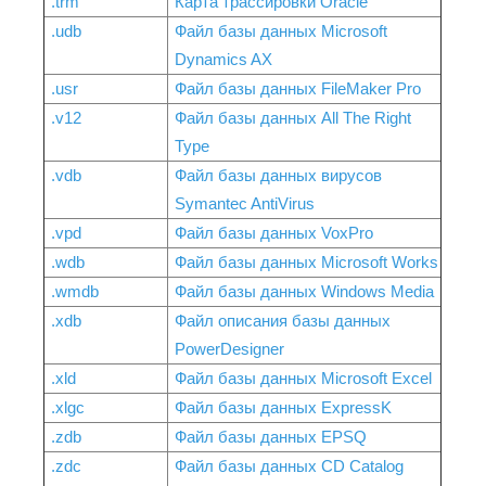
.trm
Карта трассировки Oracle
.udb
Файл базы данных Microsoft
Dynamics AX
.usr
Файл базы данных FileMaker Pro
.v12
Файл базы данных All The Right
Type
.vdb
Файл базы данных вирусов
Symantec AntiVirus
.vpd
Файл базы данных VoxPro
.wdb
Файл базы данных Microsoft Works
.wmdb
Файл базы данных Windows Media
.xdb
Файл описания базы данных
PowerDesigner
.xld
Файл базы данных Microsoft Excel
.xlgc
Файл базы данных ExpressK
.zdb
Файл базы данных EPSQ
.zdc
Файл базы данных CD Catalog