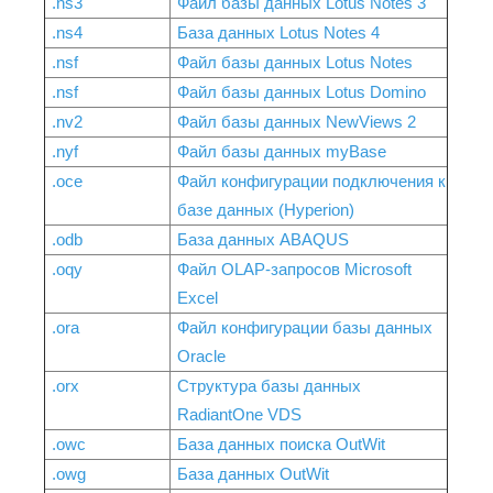
.ns3
Файл базы данных Lotus Notes 3
.ns4
База данных Lotus Notes 4
.nsf
Файл базы данных Lotus Notes
.nsf
Файл базы данных Lotus Domino
.nv2
Файл базы данных NewViews 2
.nyf
Файл базы данных myBase
.oce
Файл конфигурации подключения к
базе данных (Hyperion)
.odb
База данных ABAQUS
.oqy
Файл OLAP-запросов Microsoft
Excel
.ora
Файл конфигурации базы данных
Oracle
.orx
Структура базы данных
RadiantOne VDS
.owc
База данных поиска OutWit
.owg
База данных OutWit