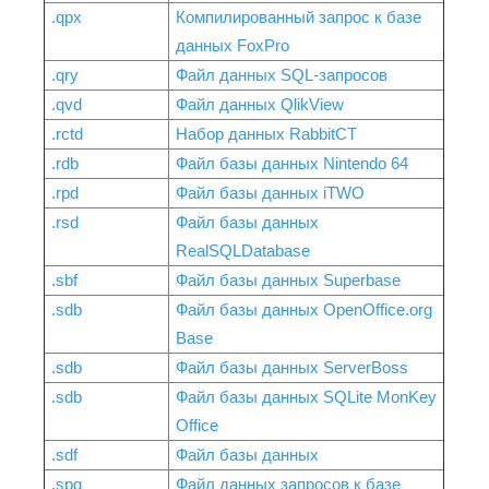
.qpx
Компилированный запрос к базе
данных FoxPro
.qry
Файл данных SQL-запросов
.qvd
Файл данных QlikView
.rctd
Набор данных RabbitCT
.rdb
Файл базы данных Nintendo 64
.rpd
Файл базы данных iTWO
.rsd
Файл базы данных
RealSQLDatabase
.sbf
Файл базы данных Superbase
.sdb
Файл базы данных OpenOffice.org
Base
.sdb
Файл базы данных ServerBoss
.sdb
Файл базы данных SQLite MonKey
Office
.sdf
Файл базы данных
.spq
Файл данных запросов к базе