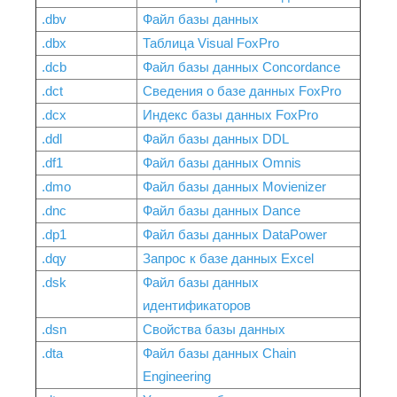
.dbv
Файл базы данных
.dbx
Таблица Visual FoxPro
.dcb
Файл базы данных Concordance
.dct
Сведения о базе данных FoxPro
.dcx
Индекс базы данных FoxPro
.ddl
Файл базы данных DDL
.df1
Файл базы данных Omnis
.dmo
Файл базы данных Movienizer
.dnc
Файл базы данных Dance
.dp1
Файл базы данных DataPower
.dqy
Запрос к базе данных Excel
.dsk
Файл базы данных
идентификаторов
.dsn
Свойства базы данных
.dta
Файл базы данных Chain
Engineering