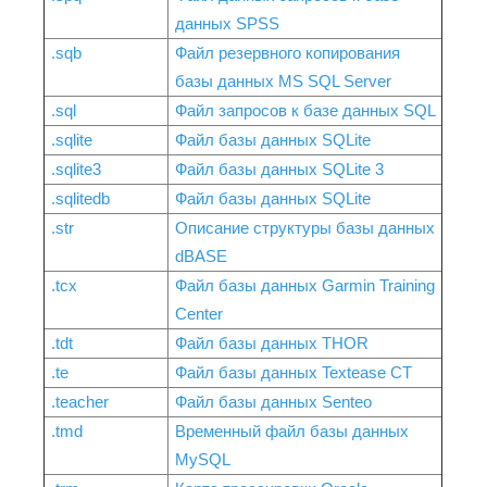
данных SPSS
.sqb
Файл резервного копирования
базы данных MS SQL Server
.sql
Файл запросов к базе данных SQL
.sqlite
Файл базы данных SQLite
.sqlite3
Файл базы данных SQLite 3
.sqlitedb
Файл базы данных SQLite
.str
Описание структуры базы данных
dBASE
.tcx
Файл базы данных Garmin Training
Center
.tdt
Файл базы данных THOR
.te
Файл базы данных Textease CT
.teacher
Файл базы данных Senteo
.tmd
Временный файл базы данных
MySQL