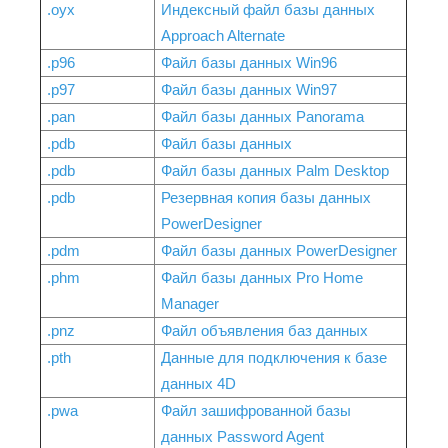
.oyx
Индексный файл базы данных
Approach Alternate
.p96
Файл базы данных Win96
.p97
Файл базы данных Win97
.pan
Файл базы данных Panorama
.pdb
Файл базы данных
.pdb
Файл базы данных Palm Desktop
.pdb
Резервная копия базы данных
PowerDesigner
.pdm
Файл базы данных PowerDesigner
.phm
Файл базы данных Pro Home
Manager
.pnz
Файл объявления баз данных
.pth
Данные для подключения к базе
данных 4D
.pwa
Файл зашифрованной базы
данных Password Agent