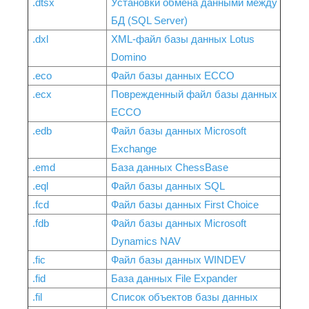
.dtsx
Установки обмена данными между
БД (SQL Server)
.dxl
XML-файл базы данных Lotus
Domino
.eco
Файл базы данных ECCO
.ecx
Поврежденный файл базы данных
ECCO
.edb
Файл базы данных Microsoft
Exchange
.emd
База данных ChessBase
.eql
Файл базы данных SQL
.fcd
Файл базы данных First Choice
.fdb
Файл базы данных Microsoft
Dynamics NAV
.fic
Файл базы данных WINDEV
.fid
База данных File Expander
.fil
Список объектов базы данных