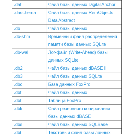
.daf
Файл базы данных Digital Anchor
.daschema
Файл базы данных RemObjects
Data Abstract
.db
Файл базы данных
.db-shm
Временный файл распределения
памяти базы данных SQLite
.db-wal
Лог-файл (Write-Ahead) базы
данных SQLite
.db2
Файл базы данных dBASE II
.db3
Файл базы данных SQLite
.dbc
База данных FoxPro
.dbf
Файл базы данных
.dbf
Таблица FoxPro
.dbk
Файл резервного копирования
базы данных dBASE
.dbs
Файл базы данных SQLBase
.dbt
Текстовый файл базы данных