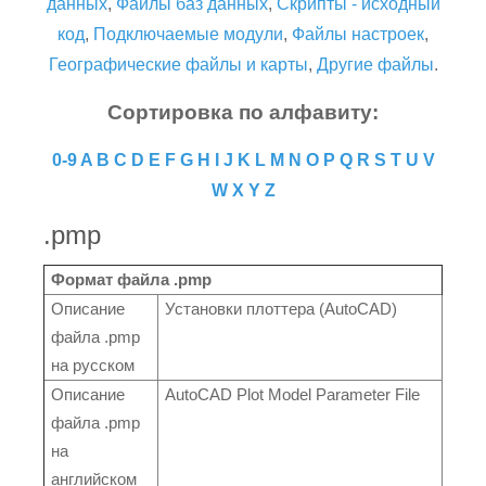
данных
,
Файлы баз данных
,
Скрипты - исходный
код
,
Подключаемые модули
,
Файлы настроек
,
Географические файлы и карты
,
Другие файлы
.
Сортировка по алфавиту:
0-9
A
B
C
D
E
F
G
H
I
J
K
L
M
N
O
P
Q
R
S
T
U
V
W
X
Y
Z
.pmp
Формат файла .pmp
Описание
Установки плоттера (AutoCAD)
файла .pmp
на русском
Описание
AutoCAD Plot Model Parameter File
файла .pmp
на
английском