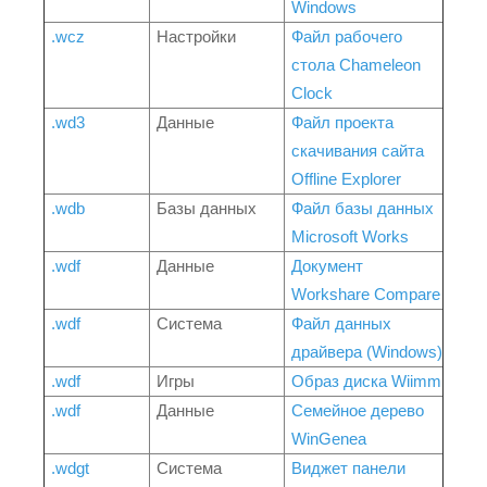
Windows
.wcz
Настройки
Файл рабочего
стола Chameleon
Clock
.wd3
Данные
Файл проекта
скачивания сайта
Offline Explorer
.wdb
Базы данных
Файл базы данных
Microsoft Works
.wdf
Данные
Документ
Workshare Compare
.wdf
Система
Файл данных
драйвера (Windows)
.wdf
Игры
Образ диска Wiimm
.wdf
Данные
Семейное дерево
WinGenea
.wdgt
Система
Виджет панели