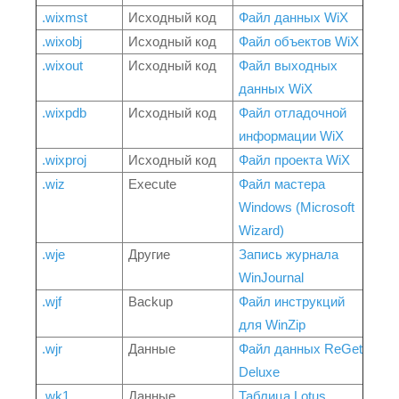
.wixmst
Исходный код
Файл данных WiX
.wixobj
Исходный код
Файл объектов WiX
.wixout
Исходный код
Файл выходных
данных WiX
.wixpdb
Исходный код
Файл отладочной
информации WiX
.wixproj
Исходный код
Файл проекта WiX
.wiz
Execute
Файл мастера
Windows (Microsoft
Wizard)
.wje
Другие
Запись журнала
WinJournal
.wjf
Backup
Файл инструкций
для WinZip
.wjr
Данные
Файл данных ReGet
Deluxe
.wk1
Данные
Таблица Lotus