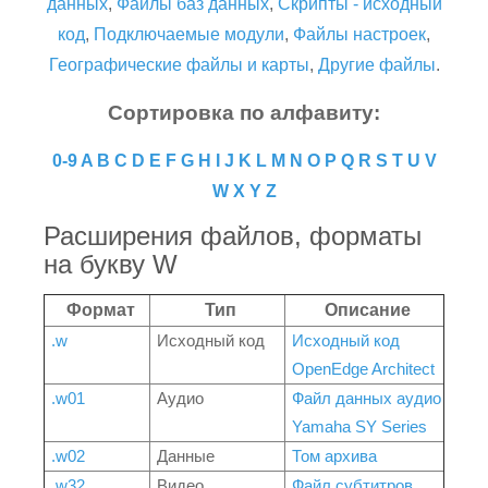
данных
,
Файлы баз данных
,
Скрипты - исходный
код
,
Подключаемые модули
,
Файлы настроек
,
Географические файлы и карты
,
Другие файлы
.
Сортировка по алфавиту:
0-9
A
B
C
D
E
F
G
H
I
J
K
L
M
N
O
P
Q
R
S
T
U
V
W
X
Y
Z
Расширения файлов, форматы
на букву W
Формат
Тип
Описание
.w
Исходный код
Исходный код
OpenEdge Architect
.w01
Аудио
Файл данных аудио
Yamaha SY Series
.w02
Данные
Том архива
.w32
Видео
Файл субтитров