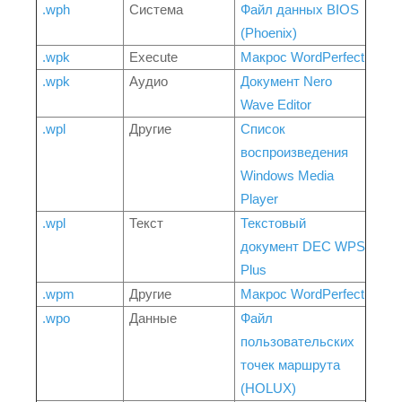
.wph
Система
Файл данных BIOS
(Phoenix)
.wpk
Execute
Макрос WordPerfect
.wpk
Аудио
Документ Nero
Wave Editor
.wpl
Другие
Список
воспроизведения
Windows Media
Player
.wpl
Текст
Текстовый
документ DEC WPS
Plus
.wpm
Другие
Макрос WordPerfect
.wpo
Данные
Файл
пользовательских
точек маршрута
(HOLUX)