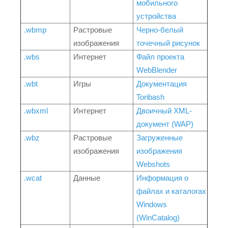
мобильного
устройства
.wbmp
Растровые
Черно-белый
изображения
точечный рисунок
.wbs
Интернет
Файл проекта
WebBlender
.wbt
Игры
Документация
Toribash
.wbxml
Интернет
Двоичный XML-
документ (WAP)
.wbz
Растровые
Загруженные
изображения
изображения
Webshots
.wcat
Данные
Информация о
файлах и каталогах
Windows
(WinCatalog)