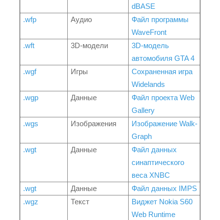
dBASE
.wfp
Аудио
Файл программы
WaveFront
.wft
3D-модели
3D-модель
автомобиля GTA 4
.wgf
Игры
Сохраненная игра
Widelands
.wgp
Данные
Файл проекта Web
Gallery
.wgs
Изображения
Изображение Walk-
Graph
.wgt
Данные
Файл данных
синаптического
веса XNBC
.wgt
Данные
Файл данных IMPS
.wgz
Текст
Виджет Nokia S60
Web Runtime