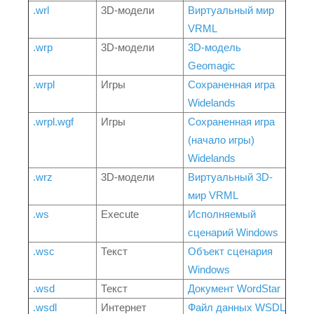
.wrl
3D-модели
Виртуальный мир
VRML
.wrp
3D-модели
3D-модель
Geomagic
.wrpl
Игры
Сохраненная игра
Widelands
.wrpl.wgf
Игры
Сохраненная игра
(начало игры)
Widelands
.wrz
3D-модели
Виртуальный 3D-
мир VRML
.ws
Execute
Исполняемый
сценарий Windows
.wsc
Текст
Объект сценария
Windows
.wsd
Текст
Документ WordStar
.wsdl
Интернет
Файл данных WSDL