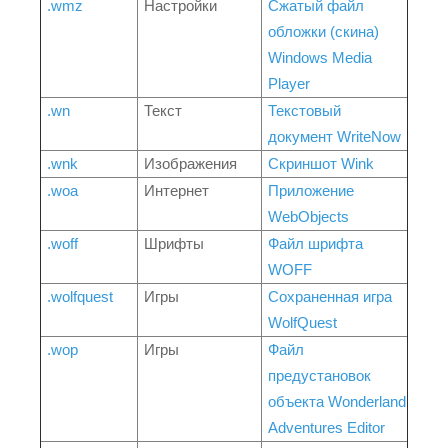
.wmz
Настройки
Сжатый файл
обложки (скина)
Windows Media
Player
.wn
Текст
Текстовый
документ WriteNow
.wnk
Изображения
Скриншот Wink
.woa
Интернет
Приложение
WebObjects
.woff
Шрифты
Файл шрифта
WOFF
.wolfquest
Игры
Сохраненная игра
WolfQuest
.wop
Игры
Файл
предустановок
объекта Wonderland
Adventures Editor