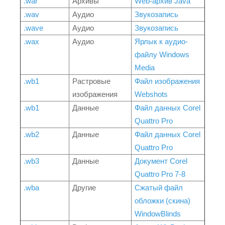
.war
Архивы
Web-архив Java
.wav
Аудио
Звукозапись
.wave
Аудио
Звукозапись
.wax
Аудио
Ярлык к аудио-
файлу Windows
Media
.wb1
Растровые
Файл изображения
изображения
Webshots
.wb1
Данные
Файл данных Corel
Quattro Pro
.wb2
Данные
Файл данных Corel
Quattro Pro
.wb3
Данные
Документ Corel
Quattro Pro 7-8
.wba
Другие
Сжатый файл
обложки (скина)
WindowBlinds