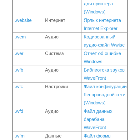
для принтера
(Windows)
.website
Интернет
Ярлык интернета
Internet Explorer
.wem
Аудио
Кодированный
аудио-файл Wwise
.wer
Система
Отчет об ошибке
Windows
.wfb
Аудио
Библиотека звуков
WaveFront
.wfc
Настройки
Файл конфигурации
беспроводной сети
(Windows)
.wfd
Аудио
Файл данных
барабана
WaveFront
.wfm
Данные
Файл формы