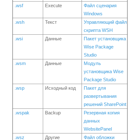
.wsf
Execute
Файл сценария
Windows
.wsh
Текст
Управляющий файл
скрипта WSH
.wsi
Данные
Пакет установщика
Wise Package
Studio
.wsm
Данные
Модуль
установщика Wise
Package Studio
.wsp
Исходный код
Пакет для
развертывания
решений SharePoint
.wspak
Backup
Резервная копия
данных
WebsitePanel
.wsz
Другие
Файл обложки