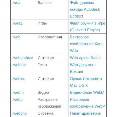
.wea
Данные
Файл данных
погоды Autodesk
Ecotect
.weap
Игры
Файл оружия в игре
(Quake 3 Engine)
.web
Изображения
Векторное
изображение Xara
Web
.webarchive
Интернет
Web-архив Safari
.webdoc
Текст
Web-документ
Box.net
.webloc
Интернет
Ярлык Интернета
Mac OS X
.webm
Видео
Видео-файл WebM
.webp
Растровые
Растровое
изображения
изображение WebP
.webpnp
Система
Пакет драйверов