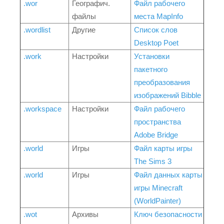
.wor
Географич.
Файл рабочего
файлы
места MapInfo
.wordlist
Другие
Список слов
Desktop Poet
.work
Настройки
Установки
пакетного
преобразования
изображений Bibble
.workspace
Настройки
Файл рабочего
пространства
Adobe Bridge
.world
Игры
Файл карты игры
The Sims 3
.world
Игры
Файл данных карты
игры Minecraft
(WorldPainter)
.wot
Архивы
Ключ безопасности