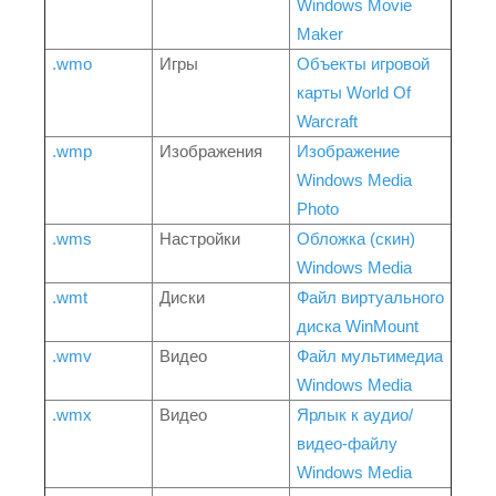
Windows Movie
Maker
.wmo
Игры
Объекты игровой
карты World Of
Warcraft
.wmp
Изображения
Изображение
Windows Media
Photo
.wms
Настройки
Обложка (скин)
Windows Media
.wmt
Диски
Файл виртуального
диска WinMount
.wmv
Видео
Файл мультимедиа
Windows Media
.wmx
Видео
Ярлык к аудио/
видео-файлу
Windows Media