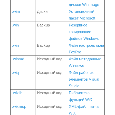
дисков WinImage
.wim
Диски
Установочный
пакет Microsoft
.win
Backup
Резервное
копирование
файлов Windows
.win
Backup
Файл настроек окна
FoxPro
.winmd
Исходный код
Файл метаданных
Windows
.wiq
Исходный код
Файл рабочих
элементов Visual
Studio
.wixlib
Исходный код
Библиотека
функций WiX
.wixmsp
Исходный код
XML-файл патча
WiX