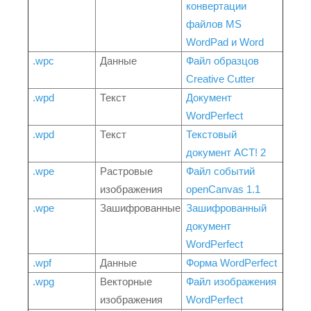
конвертации
файлов MS
WordPad и Word
.wpc
Данные
Файл образцов
Creative Cutter
.wpd
Текст
Документ
WordPerfect
.wpd
Текст
Текстовый
документ ACT! 2
.wpe
Растровые
Файл событий
изображения
openCanvas 1.1
.wpe
Зашифрованные
Зашифрованный
документ
WordPerfect
.wpf
Данные
Форма WordPerfect
.wpg
Векторные
Файл изображения
изображения
WordPerfect