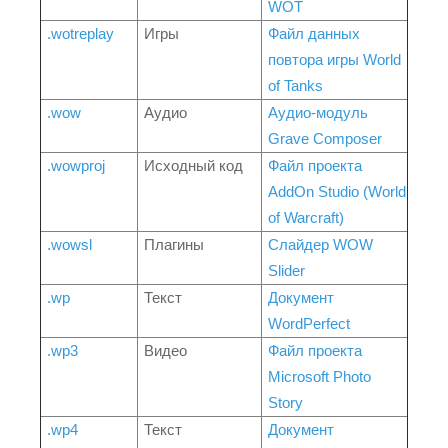
WOT
.wotreplay
Игры
Файл данных
повтора игры World
of Tanks
.wow
Аудио
Аудио-модуль
Grave Composer
.wowproj
Исходный код
Файл проекта
AddOn Studio (World
of Warcraft)
.wowsl
Плагины
Слайдер WOW
Slider
.wp
Текст
Документ
WordPerfect
.wp3
Видео
Файл проекта
Microsoft Photo
Story
.wp4
Текст
Документ