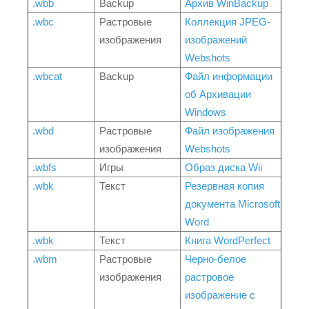
.wbb
Backup
Архив WinBackup
.wbc
Растровые
Коллекция JPEG-
изображения
изображений
Webshots
.wbcat
Backup
Файл информации
об Архивации
Windows
.wbd
Растровые
Файл изображения
изображения
Webshots
.wbfs
Игры
Образ диска Wii
.wbk
Текст
Резервная копия
документа Microsoft
Word
.wbk
Текст
Книга WordPerfect
.wbm
Растровые
Черно-белое
изображения
растровое
изображение с