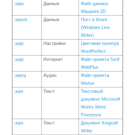
.wpo
Данные
Файл данных
Waypoint 2D
.wpost
Данные
Пост в блоге
(Windows Live
Writer)
.wpp
Настройки
Цветовая палитра
WordPerfect
.wpp
Интернет
Файл проекта Serif
WebPlus
.wproj
Аудио
Файл проекта
Wwise
.wps
Текст
Текстовый
документ Microsoft
Works Word
Processor
.wps
Текст
Документ Kingsoft
Writer