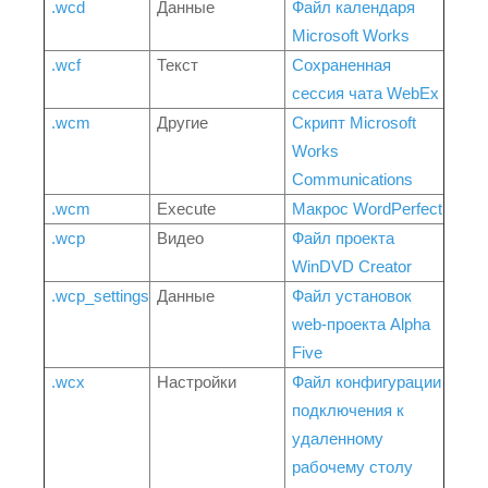
.wcd
Данные
Файл календаря
Microsoft Works
.wcf
Текст
Сохраненная
сессия чата WebEx
.wcm
Другие
Скрипт Microsoft
Works
Communications
.wcm
Execute
Макрос WordPerfect
.wcp
Видео
Файл проекта
WinDVD Creator
.wcp_settings
Данные
Файл установок
web-проекта Alpha
Five
.wcx
Настройки
Файл конфигурации
подключения к
удаленному
рабочему столу