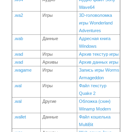
Wave64
.wa2
Игры
3D-головоломка
игры Wonderland
Adventures
.wab
Данные
Адресная книга
Windows
.wad
Игры
Архив текстур игры
.wad
Архивы
Архив данных игры
.wagame
Игры
Запись игры Worms
Armageddon
.wal
Игры
Файл текстур
Quake 2
.wal
Другие
Обложка (скин)
Winamp Modern
.wallet
Данные
Файл кошелька
MultiBit