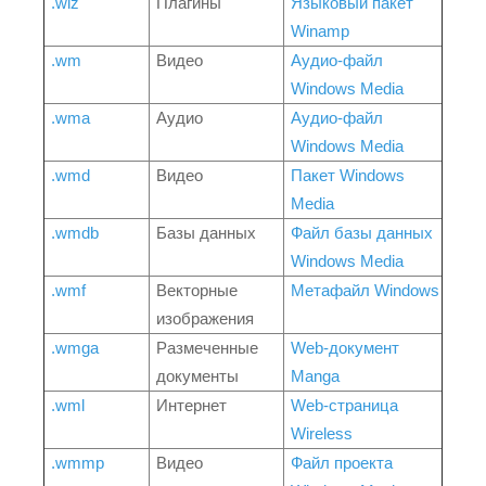
.wlz
Плагины
Языковый пакет
Winamp
.wm
Видео
Аудио-файл
Windows Media
.wma
Аудио
Аудио-файл
Windows Media
.wmd
Видео
Пакет Windows
Media
.wmdb
Базы данных
Файл базы данных
Windows Media
.wmf
Векторные
Метафайл Windows
изображения
.wmga
Размеченные
Web-документ
документы
Manga
.wml
Интернет
Web-страница
Wireless
.wmmp
Видео
Файл проекта