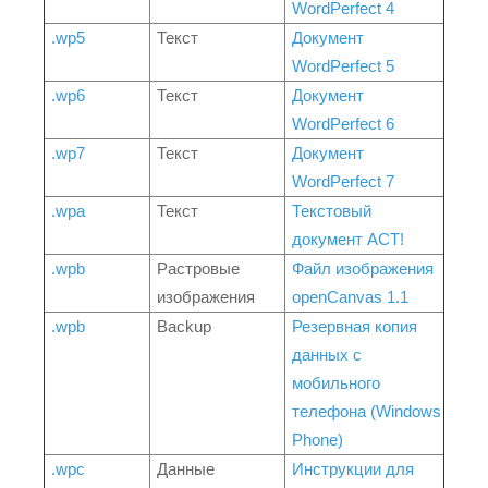
WordPerfect 4
.wp5
Текст
Документ
WordPerfect 5
.wp6
Текст
Документ
WordPerfect 6
.wp7
Текст
Документ
WordPerfect 7
.wpa
Текст
Текстовый
документ ACT!
.wpb
Растровые
Файл изображения
изображения
openCanvas 1.1
.wpb
Backup
Резервная копия
данных с
мобильного
телефона (Windows
Phone)
.wpc
Данные
Инструкции для