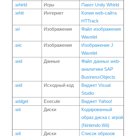
.whirld
Игры
Пакет Unity Whirld
.whtt
Интернет
Копия web-сайта
HTTrack
.wi
Изображения
Файл изображения
Wavelet
.wic
Изображения
Изображение J
Wavelet
.wid
Данные
Файл данных web-
аналитики SAP
BusinessObjects
.wid
Исходный код
Виджет Visual
Studio
.widget
Execute
Виджет Yahoo!
.wii
Диски
Кодированный
образ диска с игрой
(Nintendo Wii)
.wil
Диски
Список образов