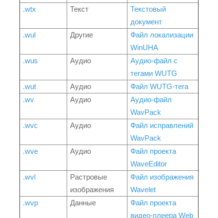
.wtx
Текст
Текстовый
документ
.wul
Другие
Файл локализации
WinUHA
.wus
Аудио
Аудио-файл с
тегами WUTG
.wut
Аудио
Файл WUTG-тега
.wv
Аудио
Аудио-файл
WavPack
.wvc
Аудио
Файл исправлений
WavPack
.wve
Аудио
Файл проекта
WaveEditor
.wvl
Растровые
Файл изображения
изображения
Wavelet
.wvp
Данные
Файл проекта
видео-плеера Web