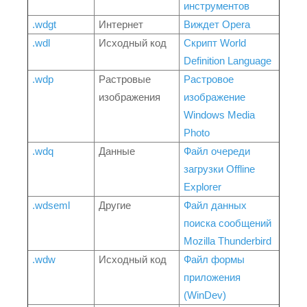
инструментов
.wdgt
Интернет
Виждет Opera
.wdl
Исходный код
Скрипт World
Definition Language
.wdp
Растровые
Растровое
изображения
изображение
Windows Media
Photo
.wdq
Данные
Файл очереди
загрузки Offline
Explorer
.wdseml
Другие
Файл данных
поиска сообщений
Mozilla Thunderbird
.wdw
Исходный код
Файл формы
приложения
(WinDev)