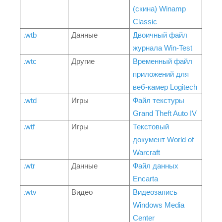
(скина) Winamp
Classic
.wtb
Данные
Двоичный файл
журнала Win-Test
.wtc
Другие
Временный файл
приложений для
веб-камер Logitech
.wtd
Игры
Файл текстуры
Grand Theft Auto IV
.wtf
Игры
Текстовый
документ World of
Warcraft
.wtr
Данные
Файл данных
Encarta
.wtv
Видео
Видеозапись
Windows Media
Center