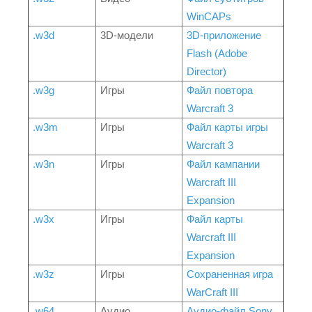
WinCAPs
.w3d
3D-модели
3D-приложение
Flash (Adobe
Director)
.w3g
Игры
Файл повтора
Warcraft 3
.w3m
Игры
Файл карты игры
Warcraft 3
.w3n
Игры
Файл кампании
Warcraft III
Expansion
.w3x
Игры
Файл карты
Warcraft III
Expansion
.w3z
Игры
Сохраненная игра
WarCraft III
.w64
Аудио
Аудио-файл Sony