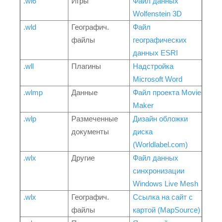
.wl6
Игры
Файл данных
Wolfenstein 3D
.wld
Географич.
Файл
файлы
географических
данных ESRI
.wll
Плагины
Надстройка
Microsoft Word
.wlmp
Данные
Файл проекта Movie
Maker
.wlp
Размеченные
Дизайн обложки
документы
диска
(Worldlabel.com)
.wlx
Другие
Файл данных
синхронизации
Windows Live Mesh
.wlx
Географич.
Ссылка на сайт с
файлы
картой (MapSource)