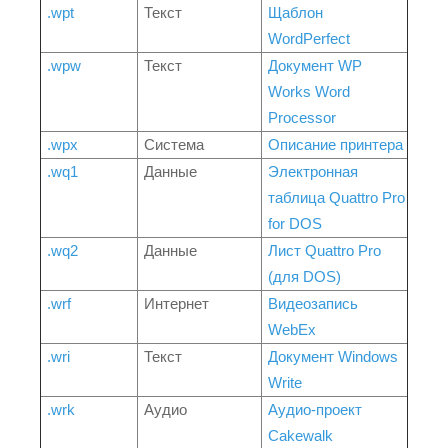
.wpt
Текст
Щаблон
WordPerfect
.wpw
Текст
Документ WP
Works Word
Processor
.wpx
Система
Описание принтера
.wq1
Данные
Электронная
таблица Quattro Pro
for DOS
.wq2
Данные
Лист Quattro Pro
(для DOS)
.wrf
Интернет
Видеозапись
WebEx
.wri
Текст
Документ Windows
Write
.wrk
Аудио
Аудио-проект
Cakewalk