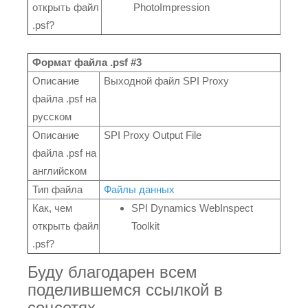
открыть файл
PhotoImpression
.psf?
Формат файла .psf #3
Описание
Выходной файл SPI Proxy
файла .psf на
русском
Описание
SPI Proxy Output File
файла .psf на
английском
Тип файла
Файлы данных
Как, чем
SPI Dynamics WebInspect
открыть файл
Toolkit
.psf?
Буду благодарен всем
поделившемся ссылкой в
соцсетях