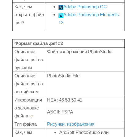
Как, чем
Adobe Photoshop CC
открыть файл
Adobe Photoshop Elements
.psf?
12
Формат файла .psf #2
Описание
Файл изображения PhotoStudio
файла .psf на
русском
Описание
PhotoStudio File
файла .psf на
английском
Информация
HEX: 46 53 50 41
о заголовке
ASCII: FSPA
файла
Тип файла
Рисунки, изображения
Как, чем
ArcSoft PhotoStudio или