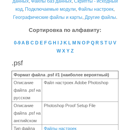
данных
,
Файлы баз данных
,
Скрипты - исходный
код
,
Подключаемые модули
,
Файлы настроек
,
Географические файлы и карты
,
Другие файлы
.
Сортировка по алфавиту:
0-9
A
B
C
D
E
F
G
H
I
J
K
L
M
N
O
P
Q
R
S
T
U
V
W
X
Y
Z
.psf
Формат файла .psf #1 (наиболее вероятный)
Описание
Файл настроек Adobe Photoshop
файла .psf на
русском
Описание
Photoshop Proof Setup File
файла .psf на
английском
Тип файла
Файлы настроек