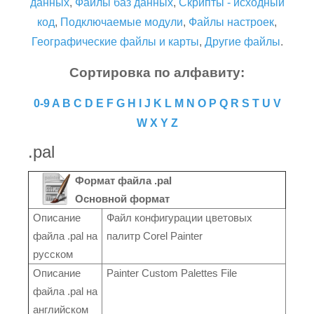
данных
,
Файлы баз данных
,
Скрипты - исходный
код
,
Подключаемые модули
,
Файлы настроек
,
Географические файлы и карты
,
Другие файлы
.
Сортировка по алфавиту:
0-9
A
B
C
D
E
F
G
H
I
J
K
L
M
N
O
P
Q
R
S
T
U
V
W
X
Y
Z
.pal
Формат файла .pal
Основной формат
Описание
Файл конфигурации цветовых
файла .pal на
палитр Corel Painter
русском
Описание
Painter Custom Palettes File
файла .pal на
английском