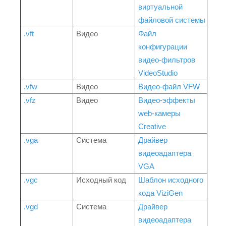
виртуальной
файловой системы
.vft
Видео
Файл
конфигурации
видео-фильтров
VideoStudio
.vfw
Видео
Видео-файл VFW
.vfz
Видео
Видео-эффекты
web-камеры
Creative
.vga
Система
Драйвер
видеоадаптера
VGA
.vgc
Исходный код
Шаблон исходного
кода ViziGen
.vgd
Система
Драйвер
видеоадаптера