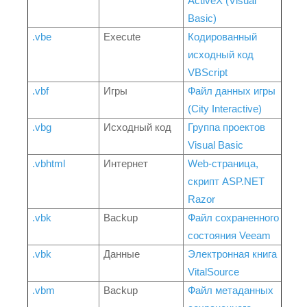
ActiveX (Visual
Basic)
.vbe
Execute
Кодированный
исходный код
VBScript
.vbf
Игры
Файл данных игры
(City Interactive)
.vbg
Исходный код
Группа проектов
Visual Basic
.vbhtml
Интернет
Web-страница,
скрипт ASP.NET
Razor
.vbk
Backup
Файл сохраненного
состояния Veeam
.vbk
Данные
Электронная книга
VitalSource
.vbm
Backup
Файл метаданных