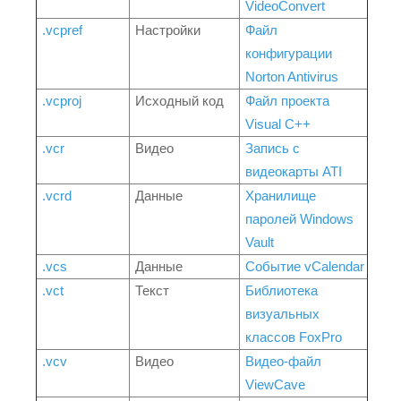
VideoConvert
.vcpref
Настройки
Файл
конфигурации
Norton Antivirus
.vcproj
Исходный код
Файл проекта
Visual C++
.vcr
Видео
Запись с
видеокарты ATI
.vcrd
Данные
Хранилище
паролей Windows
Vault
.vcs
Данные
Событие vCalendar
.vct
Текст
Библиотека
визуальных
классов FoxPro
.vcv
Видео
Видео-файл
ViewCave