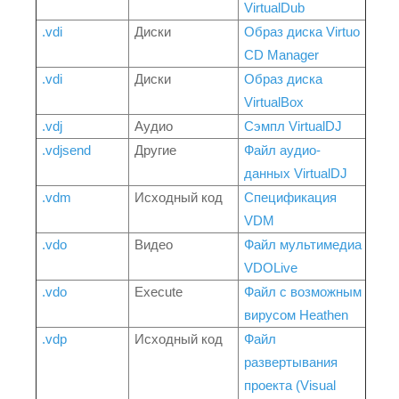
VirtualDub
.vdi
Диски
Образ диска Virtuo
CD Manager
.vdi
Диски
Образ диска
VirtualBox
.vdj
Аудио
Сэмпл VirtualDJ
.vdjsend
Другие
Файл аудио-
данных VirtualDJ
.vdm
Исходный код
Спецификация
VDM
.vdo
Видео
Файл мультимедиа
VDOLive
.vdo
Execute
Файл с возможным
вирусом Heathen
.vdp
Исходный код
Файл
развертывания
проекта (Visual