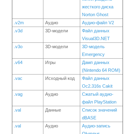
жесткого диска
Norton Ghost
.v2m
Аудио
Аудио-файл V2
.v3d
3D-модели
Файл данных
Visual3D.NET
.v3o
3D-модели
3D-модель
Emergency
.v64
Игры
Дамп данных
(Nintendo 64 ROM)
.vac
Исходный код
Файл данных
Oc2.316s Cakit
.vag
Аудио
Сжатый аудио-
файл PlayStation
.val
Данные
Список значений
dBASE
.val
Аудио
Аудио-запись
Olympus