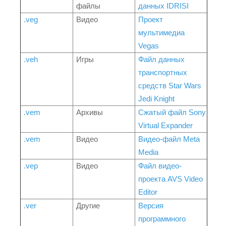
файлы
данных IDRISI
.veg
Видео
Проект
мультимедиа
Vegas
.veh
Игры
Файл данных
транспортных
средств Star Wars
Jedi Knight
.vem
Архивы
Сжатый файл Sony
Virtual Expander
.vem
Видео
Видео-файл Meta
Media
.vep
Видео
Файл видео-
проекта AVS Video
Editor
.ver
Другие
Версия
программного