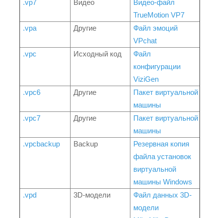
.vp7
Видео
Видео-файл
TrueMotion VP7
.vpa
Другие
Файл эмоций
VPchat
.vpc
Исходный код
Файл
конфигурации
ViziGen
.vpc6
Другие
Пакет виртуальной
машины
.vpc7
Другие
Пакет виртуальной
машины
.vpcbackup
Backup
Резервная копия
файла установок
виртуальной
машины Windows
.vpd
3D-модели
Файл данных 3D-
модели