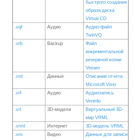
быстрого создания
образа диска
Virtual CD
.vqf
Аудио
Аудио-файл
TwinVQ
.vrb
Backup
Файл
инкрементальной
резервной копии
Veeam
.vrd
Данные
Описание отчета
Microsoft Visio
.vrf
Аудио
Аудиозапись
Ventrilo
.vrl
3D-модели
Виртуальный 3D-
мир VRML
.vrml
Интернет
3D-модель VRML
.vro
Видео
Данные для записи