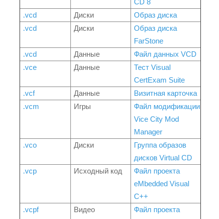
CD 8
.vcd
Диски
Образ диска
.vcd
Диски
Образ диска
FarStone
.vcd
Данные
Файл данных VCD
.vce
Данные
Тест Visual
CertExam Suite
.vcf
Данные
Визитная карточка
.vcm
Игры
Файл модификации
Vice City Mod
Manager
.vco
Диски
Группа образов
дисков Virtual CD
.vcp
Исходный код
Файл проекта
eMbedded Visual
C++
.vcpf
Видео
Файл проекта