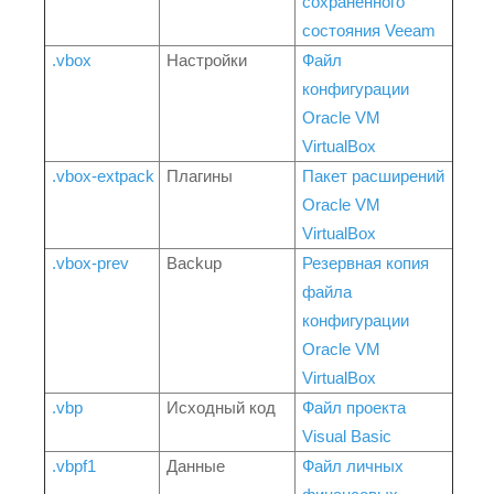
сохраненного
состояния Veeam
.vbox
Настройки
Файл
конфигурации
Oracle VM
VirtualBox
.vbox-extpack
Плагины
Пакет расширений
Oracle VM
VirtualBox
.vbox-prev
Backup
Резервная копия
файла
конфигурации
Oracle VM
VirtualBox
.vbp
Исходный код
Файл проекта
Visual Basic
.vbpf1
Данные
Файл личных