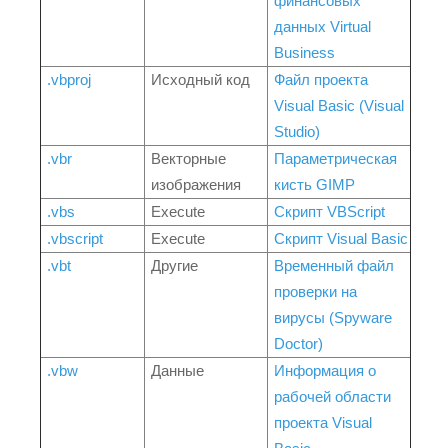
финансовых
данных Virtual
Business
.vbproj
Исходный код
Файл проекта
Visual Basic (Visual
Studio)
.vbr
Векторные
Параметрическая
изображения
кисть GIMP
.vbs
Execute
Скрипт VBScript
.vbscript
Execute
Скрипт Visual Basic
.vbt
Другие
Временный файл
проверки на
вирусы (Spyware
Doctor)
.vbw
Данные
Информация о
рабочей области
проекта Visual