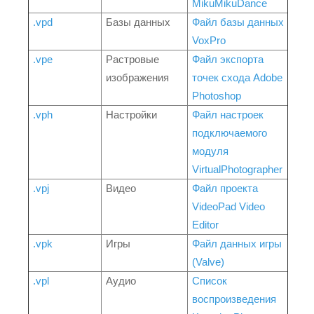
MikuMikuDance
.vpd
Базы данных
Файл базы данных
VoxPro
.vpe
Растровые
Файл экспорта
изображения
точек схода Adobe
Photoshop
.vph
Настройки
Файл настроек
подключаемого
модуля
VirtualPhotographer
.vpj
Видео
Файл проекта
VideoPad Video
Editor
.vpk
Игры
Файл данных игры
(Valve)
.vpl
Аудио
Список
воспроизведения