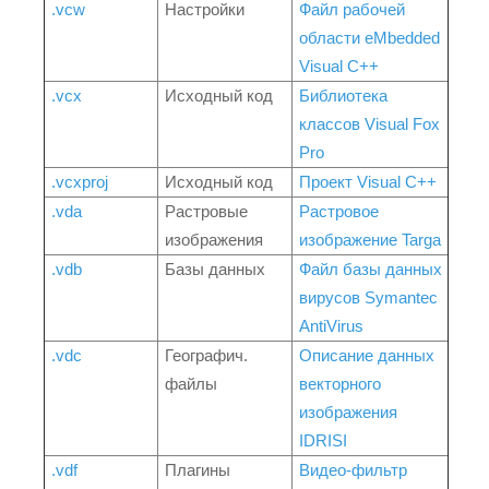
.vcw
Настройки
Файл рабочей
области eMbedded
Visual C++
.vcx
Исходный код
Библиотека
классов Visual Fox
Pro
.vcxproj
Исходный код
Проект Visual C++
.vda
Растровые
Растровое
изображения
изображение Targa
.vdb
Базы данных
Файл базы данных
вирусов Symantec
AntiVirus
.vdc
Географич.
Описание данных
файлы
векторного
изображения
IDRISI
.vdf
Плагины
Видео-фильтр