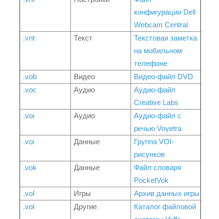
конфигурации Dell
Webcam Central
.vnt
Текст
Текстовая заметка
на мобильном
телефоне
.vob
Видео
Видео-файл DVD
.voc
Аудио
Аудио-файл
Creative Labs
.voi
Аудио
Аудио-файл с
речью Voyetra
.voi
Данные
Группа VOI-
рисунков
.vok
Данные
Файл словаря
PocketVok
.vol
Игры
Архив данных игры
.vol
Другие
Каталог файловой