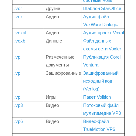
системы Volfs
.vor
Другие
Шаблон StarOffice
.vox
Аудио
Аудио-файл
VoxWare Dialogic
.voxal
Аудио
Аудио-проект Voxal
.voxb
Данные
Файл данных
схемы сети Voxler
.vp
Размеченные
Публикация Corel
документы
Ventura
.vp
Зашифрованные
Зашифрованный
исходный код
(Verilog)
.vp
Игры
Пакет Volition
.vp3
Видео
Потоковый файл
мультимедиа VP3
.vp6
Видео
Видео-файл
TrueMotion VP6