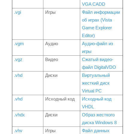
VGA CADD
.vgi
Игры
Файл информации
об играх (Vista
Game Explorer
Editor)
.vgm
Аудио
Аудио-файл из
игры
.vgz
Видео
Сжатый видео-
файл DigitalVDO
.vhd
Диски
Виртуальный
жесткий диск
Virtual PC
.vhd
Исходный код
Исходный код
VHDL
.vhdx
Диски
Образ жесткого
диска Windows 8
.vhv
Игры
Файл данных