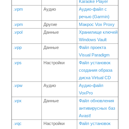
Karaoke Player
.vpm
Аудио
Аудио-файл с
речью (Garmin)
.vpm
Другие
Макрос Vox Proxy
.vpol
Данные
Хранилище ключей
Windows Vault
.vpp
Данные
Файл проекта
Visual Paradigm
.vps
Настройки
Файл установок
создания образа
диска Virtual CD
.vpw
Аудио
Аудио-файл
VoxPro
.vpx
Данные
Файл обновления
антивирусных баз
Avast!
.vqc
Настройки
Файл установок