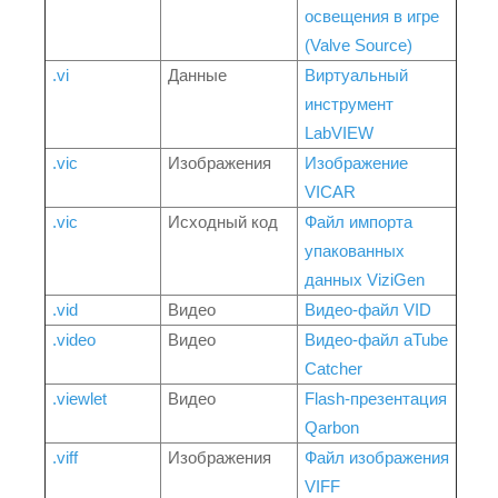
освещения в игре
(Valve Source)
.vi
Данные
Виртуальный
инструмент
LabVIEW
.vic
Изображения
Изображение
VICAR
.vic
Исходный код
Файл импорта
упакованных
данных ViziGen
.vid
Видео
Видео-файл VID
.video
Видео
Видео-файл aTube
Catcher
.viewlet
Видео
Flash-презентация
Qarbon
.viff
Изображения
Файл изображения
VIFF