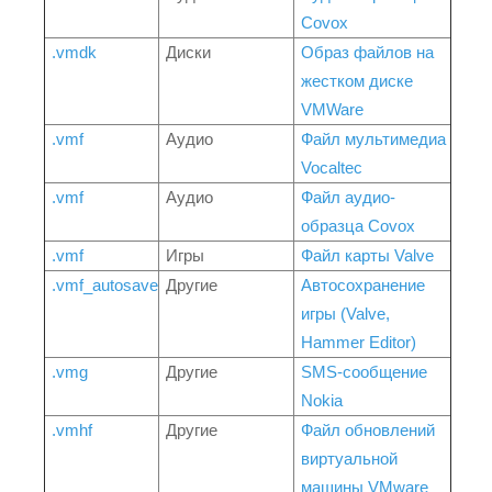
Covox
.vmdk
Диски
Образ файлов на
жестком диске
VMWare
.vmf
Аудио
Файл мультимедиа
Vocaltec
.vmf
Аудио
Файл аудио-
образца Covox
.vmf
Игры
Файл карты Valve
.vmf_autosave
Другие
Автосохранение
игры (Valve,
Hammer Editor)
.vmg
Другие
SMS-сообщение
Nokia
.vmhf
Другие
Файл обновлений
виртуальной
машины VMware