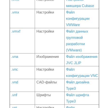
микшера Cubase
.vmx
Настройки
Файл
конфигурации
VMWare
.vmxf
Настройки
Файл данных
групповой
разработки
(VMware)
.vna
Изображения
Файл изображения
JVC JLIP
.vnc
Настройки
Файл
конфигурации VNC
.vnd
CAD-файлы
Файл дизайна
Type3
.vnf
Шрифты
Файл шрифта
Type3
.vni
Настройки
Файл