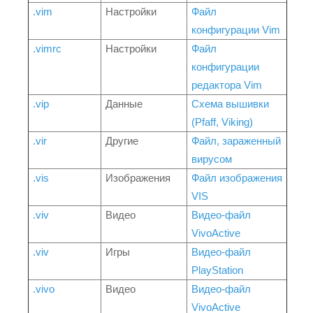
.vim
Настройки
Файл
конфигурации Vim
.vimrc
Настройки
Файл
конфигурации
редактора Vim
.vip
Данные
Схема вышивки
(Pfaff, Viking)
.vir
Другие
Файл, зараженный
вирусом
.vis
Изображения
Файл изображения
VIS
.viv
Видео
Видео-файл
VivoActive
.viv
Игры
Видео-файл
PlayStation
.vivo
Видео
Видео-файл
VivoActive