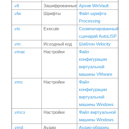
.vlt
Зашифрованные
Архив WinVault
.vlw
Шрифты
Файл шрифта
Processing
.vlx
Execute
Скомпилированный
сценарий AutoLISP
.vm
Исходный код
Шаблон Velocity
.vmac
Настройки
Файл
конфигурации
виртуальной
машины VMware
.vmc
Настройки
Файл
конфигурации
виртуальной
машины Windows
.vmcx
Настройки
Файл виртуальной
машины Windows
.vmd
Аудио
Аудио-образец