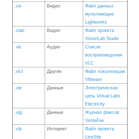
.vix
Видео
Файл данных
мультимедиа
Lightworks
.vlab
Видео
Файл проекта
VisionLab Studio
.vlc
Аудио
Список
воспроизведения
VLC
.vlcl
Другие
Файл локализации
VMware
.vle
Данные
Электрическая
цепь Virtual Labs
Electricity
.vlg
Данные
Журнал факсов
VentaFax
.vlp
Интернет
Файл проекта
LiveSite