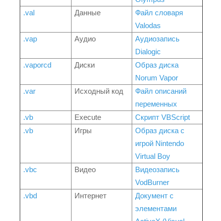
.val
Данные
Файл словаря
Valodas
.vap
Аудио
Аудиозапись
Dialogic
.vaporcd
Диски
Образ диска
Norum Vapor
.var
Исходный код
Файл описаний
переменных
.vb
Execute
Скрипт VBScript
.vb
Игры
Образ диска с
игрой Nintendo
Virtual Boy
.vbc
Видео
Видеозапись
VodBurner
.vbd
Интернет
Документ с
элементами