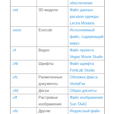
обеспечения
.vet
3D-модели
Файл данных
раскроя одежды
Lectra Modaris
.vexe
Execute
Исполняемый
файл, содержащий
вирус
.vf
Видео
Файл проекта
Vegas Movie Studio
.vfb
Шрифты
Файл шрифта
FontLab Studio
.vfc
Размеченные
Обложка факса
документы
VentaFax
.vfd
Диски
Образ дискеты
.vff
Растровые
Файл изображения
изображения
Sun TAAC
.vfs
Другие
Индексный файл