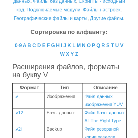
данных
,
Файлы баз данных
,
Скрипты - исходный
код
,
Подключаемые модули
,
Файлы настроек
,
Географические файлы и карты
,
Другие файлы
.
Сортировка по алфавиту:
0-9
A
B
C
D
E
F
G
H
I
J
K
L
M
N
O
P
Q
R
S
T
U
V
W
X
Y
Z
Расширения файлов, форматы
на букву V
Формат
Тип
Описание
.v
Изображения
Файл данных
изображения YUV
.v12
Базы данных
Файл базы данных
All The Right Type
.v2i
Backup
Файл резервной
копии раздела