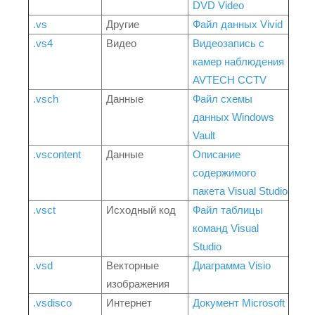
DVD Video
.vs
Другие
Файл данных Vivid
.vs4
Видео
Видеозапись с
камер наблюдения
AVTECH CCTV
.vsch
Данные
Файл схемы
данных Windows
Vault
.vscontent
Данные
Описание
содержимого
пакета Visual Studio
.vsct
Исходный код
Файл таблицы
команд Visual
Studio
.vsd
Векторные
Диаграмма Visio
изображения
.vsdisco
Интернет
Документ Microsoft