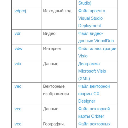
Studio)
.vdproj
Исходный код
Файл проекта
Visual Studio
Deployment
.vdr
Видео
Файл видео-
данных VirtualDub
.vdw
Интернет
Файл иллюстрации
Visio
.vdx
Данные
Диаграмма
Microsoft Visio
(XML)
.vec
Векторные
Файл векторной
изображения
формы CX-
Designer
.vec
Данные
Файл векторной
карты Orbiter
.vec
Географич.
Файл векторных