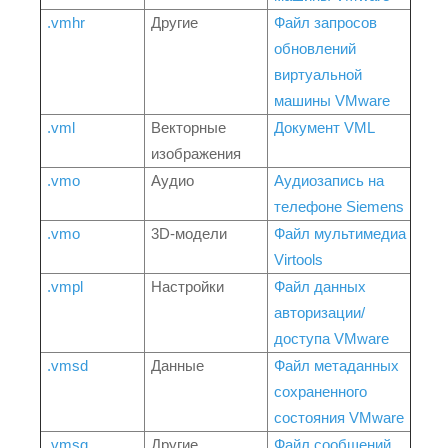
.vmhr
Другие
Файл запросов
обновлений
виртуальной
машины VMware
.vml
Векторные
Документ VML
изображения
.vmo
Аудио
Аудиозапись на
телефоне Siemens
.vmo
3D-модели
Файл мультимедиа
Virtools
.vmpl
Настройки
Файл данных
авторизации/
доступа VMware
.vmsd
Данные
Файл метаданных
сохраненного
состояния VMware
.vmsg
Другие
Файл сообщений