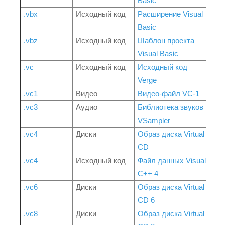
Basic
.vbx
Исходный код
Расширение Visual
Basic
.vbz
Исходный код
Шаблон проекта
Visual Basic
.vc
Исходный код
Исходный код
Verge
.vc1
Видео
Видео-файл VC-1
.vc3
Аудио
Библиотека звуков
VSampler
.vc4
Диски
Образ диска Virtual
CD
.vc4
Исходный код
Файл данных Visual
C++ 4
.vc6
Диски
Образ диска Virtual
CD 6
.vc8
Диски
Образ диска Virtual