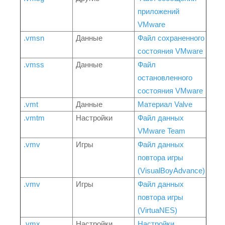
приложений
VMware
.vmsn
Данные
Файл сохраненного
состояния VMware
.vmss
Данные
Файл
остановленного
состояния VMware
.vmt
Данные
Материал Valve
.vmtm
Настройки
Файл данных
VMware Team
.vmv
Игры
Файл данных
повтора игры
(VisualBoyAdvance)
.vmv
Игры
Файл данных
повтора игры
(VirtuaNES)
.vmx
Настройки
Настройки