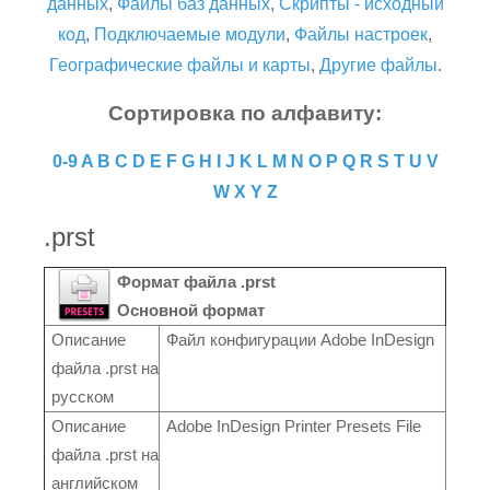
данных
,
Файлы баз данных
,
Скрипты - исходный
код
,
Подключаемые модули
,
Файлы настроек
,
Географические файлы и карты
,
Другие файлы
.
Сортировка по алфавиту:
0-9
A
B
C
D
E
F
G
H
I
J
K
L
M
N
O
P
Q
R
S
T
U
V
W
X
Y
Z
.prst
Формат файла .prst
Основной формат
Описание
Файл конфигурации Adobe InDesign
файла .prst на
русском
Описание
Adobe InDesign Printer Presets File
файла .prst на
английском