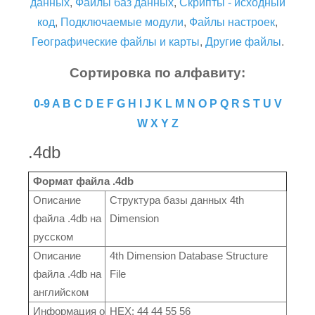
данных
,
Файлы баз данных
,
Скрипты - исходный
код
,
Подключаемые модули
,
Файлы настроек
,
Географические файлы и карты
,
Другие файлы
.
Сортировка по алфавиту:
0-9
A
B
C
D
E
F
G
H
I
J
K
L
M
N
O
P
Q
R
S
T
U
V
W
X
Y
Z
.4db
Формат файла .4db
Описание
Структура базы данных 4th
файла .4db на
Dimension
русском
Описание
4th Dimension Database Structure
файла .4db на
File
английском
Информация о
HEX: 44 44 55 56