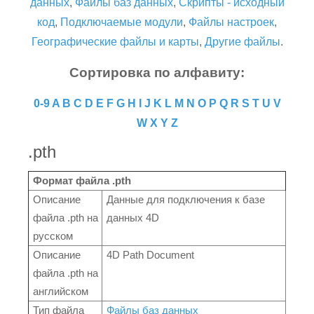
данных
,
Файлы баз данных
,
Скрипты - исходный
код
,
Подключаемые модули
,
Файлы настроек
,
Географические файлы и карты
,
Другие файлы
.
Сортировка по алфавиту:
0-9
A
B
C
D
E
F
G
H
I
J
K
L
M
N
O
P
Q
R
S
T
U
V
W
X
Y
Z
.pth
Формат файла .pth
Описание
Данные для подключения к базе
файла .pth на
данных 4D
русском
Описание
4D Path Document
файла .pth на
английском
Тип файла
Файлы баз данных