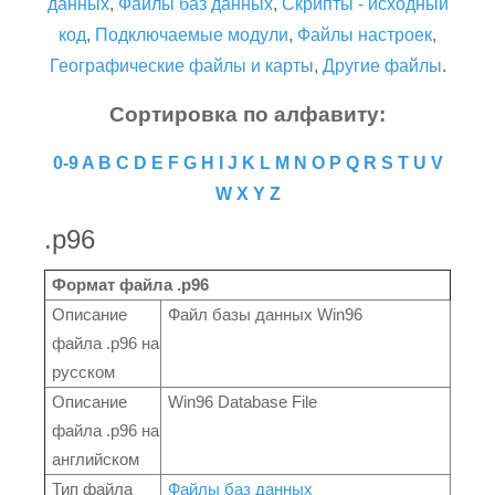
данных
,
Файлы баз данных
,
Скрипты - исходный
код
,
Подключаемые модули
,
Файлы настроек
,
Географические файлы и карты
,
Другие файлы
.
Сортировка по алфавиту:
0-9
A
B
C
D
E
F
G
H
I
J
K
L
M
N
O
P
Q
R
S
T
U
V
W
X
Y
Z
.p96
Формат файла .p96
Описание
Файл базы данных Win96
файла .p96 на
русском
Описание
Win96 Database File
файла .p96 на
английском
Тип файла
Файлы баз данных