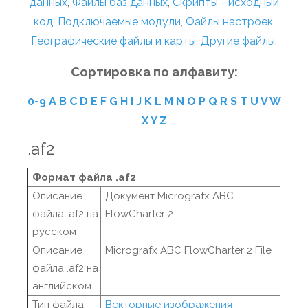
данных
,
Файлы баз данных
,
Скрипты - исходный
код
,
Подключаемые модули
,
Файлы настроек
,
Географические файлы и карты
,
Другие файлы
.
Сортировка по алфавиту:
0-9
A
B
C
D
E
F
G
H
I
J
K
L
M
N
O
P
Q
R
S
T
U
V
W
X
Y
Z
.af2
Формат файла .af2
Описание
Документ Micrografx ABC
файла .af2 на
FlowCharter 2
русском
Описание
Micrografx ABC FlowCharter 2 File
файла .af2 на
английском
Тип файла
Векторные изображения