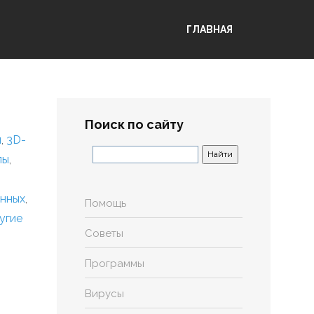
ГЛАВНАЯ
Поиск по сайту
я
,
3D-
лы
,
анных
,
Помощь
угие
Советы
Программы
Вирусы