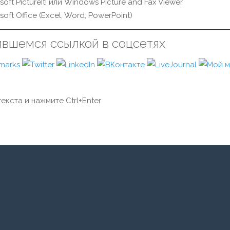
soft PictureIt! или Windows Picture and Fax Viewer
soft Office (Excel, Word, PowerPoint)
ившемся ссылкой в соцсетях
екста и нажмите Ctrl+Enter