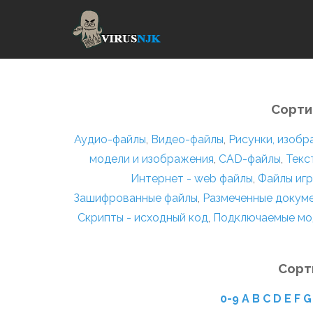
Сорти
Аудио-файлы
,
Видео-файлы
,
Рисунки, изоб
модели и изображения
,
CAD-файлы
,
Текс
Интернет - web файлы
,
Файлы игр
Зашифрованные файлы
,
Размеченные докум
Скрипты - исходный код
,
Подключаемые мо
Сорт
0-9
A
B
C
D
E
F
G