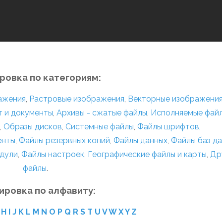
ровка по категориям:
ражения
,
Растровые изображения
,
Векторные изображени
т и документы
,
Архивы - сжатые файлы
,
Исполняемые фай
,
Образы дисков
,
Системные файлы
,
Файлы шрифтов
,
енты
,
Файлы резервных копий
,
Файлы данных
,
Файлы баз д
дули
,
Файлы настроек
,
Географические файлы и карты
,
Др
файлы
.
ировка по алфавиту:
H
I
J
K
L
M
N
O
P
Q
R
S
T
U
V
W
X
Y
Z