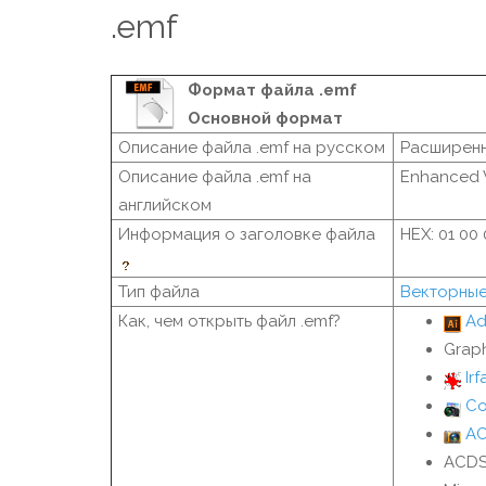
.emf
Формат файла .emf
Основной формат
Описание файла .emf на русском
Расширен
Описание файла .emf на
Enhanced 
английском
Информация о заголовке файла
HEX: 01 00
Тип файла
Векторны
Как, чем открыть файл .emf?
Ad
Grap
Ir
Co
AC
ACDS