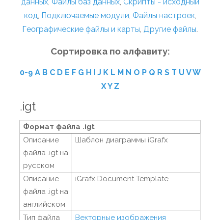
данных
,
Файлы баз данных
,
Скрипты - исходный
код
,
Подключаемые модули
,
Файлы настроек
,
Географические файлы и карты
,
Другие файлы
.
Сортировка по алфавиту:
0-9
A
B
C
D
E
F
G
H
I
J
K
L
M
N
O
P
Q
R
S
T
U
V
W
X
Y
Z
.igt
Формат файла .igt
Описание
Шаблон диаграммы iGrafx
файла .igt на
русском
Описание
iGrafx Document Template
файла .igt на
английском
Тип файла
Векторные изображения