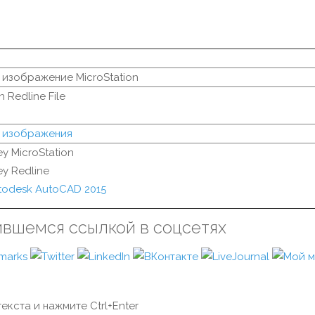
 изображение MicroStation
n Redline File
 изображения
ey MicroStation
ey Redline
todesk AutoCAD 2015
ившемся ссылкой в соцсетях
екста и нажмите Ctrl+Enter