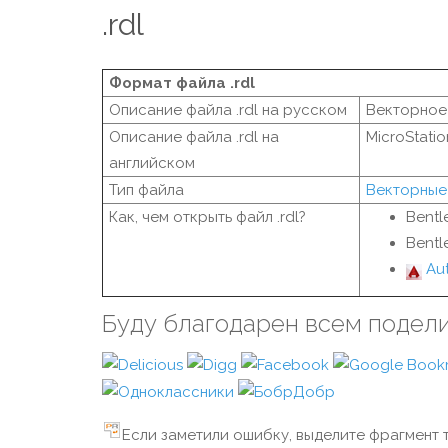
.rdl
Формат файла .rdl
Описание файла .rdl на русском
Векторное
Описание файла .rdl на
MicroStatio
английском
Тип файла
Векторные
Как, чем открыть файл .rdl?
Bentl
Bentl
Au
Буду благодарен всем подел
Если заметили ошибку, выделите фрагмент т