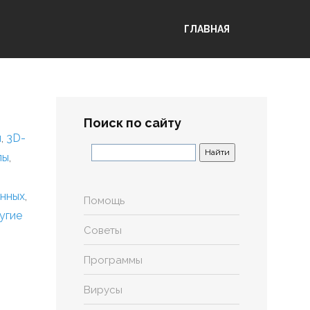
ГЛАВНАЯ
Поиск по сайту
я
,
3D-
лы
,
анных
,
Помощь
угие
Советы
Программы
Вирусы