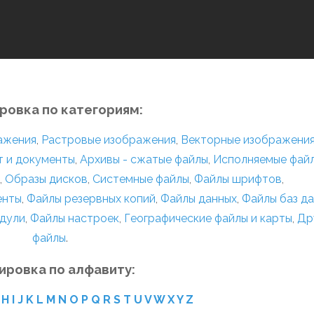
ровка по категориям:
ражения
,
Растровые изображения
,
Векторные изображени
т и документы
,
Архивы - сжатые файлы
,
Исполняемые фай
,
Образы дисков
,
Системные файлы
,
Файлы шрифтов
,
енты
,
Файлы резервных копий
,
Файлы данных
,
Файлы баз д
дули
,
Файлы настроек
,
Географические файлы и карты
,
Др
файлы
.
ировка по алфавиту:
H
I
J
K
L
M
N
O
P
Q
R
S
T
U
V
W
X
Y
Z