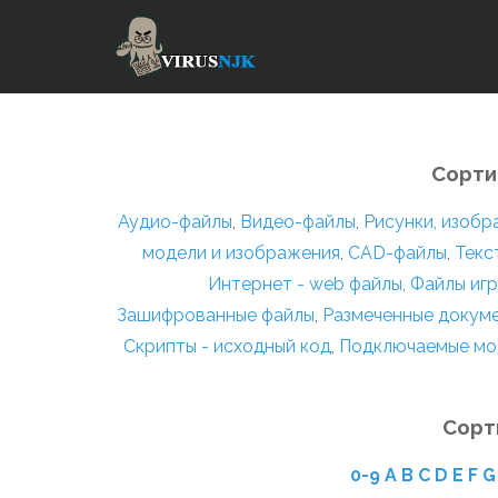
Сорти
Аудио-файлы
,
Видео-файлы
,
Рисунки, изоб
модели и изображения
,
CAD-файлы
,
Текс
Интернет - web файлы
,
Файлы игр
Зашифрованные файлы
,
Размеченные докум
Скрипты - исходный код
,
Подключаемые мо
Сорт
0-9
A
B
C
D
E
F
G