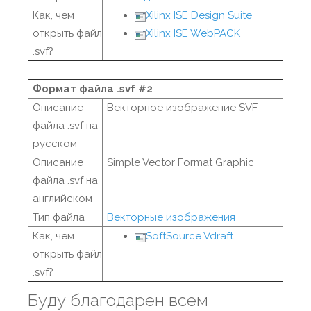
Как, чем
Xilinx ISE Design Suite
открыть файл
Xilinx ISE WebPACK
.svf?
Формат файла .svf #2
Описание
Векторное изображение SVF
файла .svf на
русском
Описание
Simple Vector Format Graphic
файла .svf на
английском
Тип файла
Векторные изображения
Как, чем
SoftSource Vdraft
открыть файл
.svf?
Буду благодарен всем