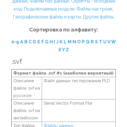
данных
,
Файлы баз данных
,
Скрипты - исходный
код
,
Подключаемые модули
,
Файлы настроек
,
Географические файлы и карты
,
Другие файлы
.
Сортировка по алфавиту:
0-9
A
B
C
D
E
F
G
H
I
J
K
L
M
N
O
P
Q
R
S
T
U
V
W
X
Y
Z
.svf
Формат файла .svf #1 (наиболее вероятный)
Описание
Файл данных тестирования PLD
файла .svf на
русском
Описание
Serial Vector Format File
файла .svf на
английском
Тип файла
Файлы данных