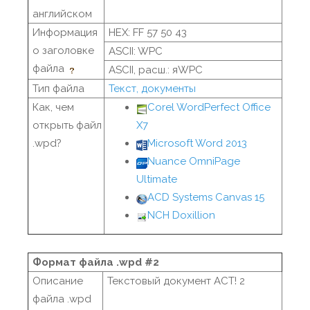
английском
Информация
HEX: FF 57 50 43
о заголовке
ASCII: WPC
файла
ASCII, расш.: яWPC
Тип файла
Текст, документы
Как, чем
Corel WordPerfect Office
открыть файл
X7
.wpd?
Microsoft Word 2013
Nuance OmniPage
Ultimate
ACD Systems Canvas 15
NCH Doxillion
Формат файла .wpd #2
Описание
Текстовый документ ACT! 2
файла .wpd