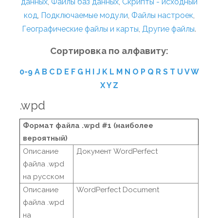
данных
,
Файлы баз данных
,
Скрипты - исходный
код
,
Подключаемые модули
,
Файлы настроек
,
Географические файлы и карты
,
Другие файлы
.
Сортировка по алфавиту:
0-9
A
B
C
D
E
F
G
H
I
J
K
L
M
N
O
P
Q
R
S
T
U
V
W
X
Y
Z
.wpd
Формат файла .wpd #1 (наиболее
вероятный)
Описание
Документ WordPerfect
файла .wpd
на русском
Описание
WordPerfect Document
файла .wpd
на