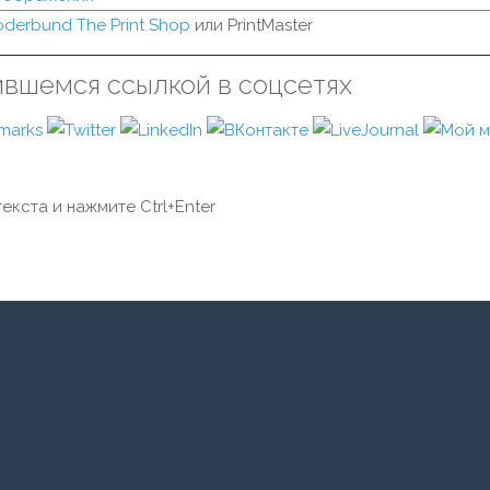
oderbund The Print Shop
или PrintMaster
ившемся ссылкой в соцсетях
екста и нажмите Ctrl+Enter