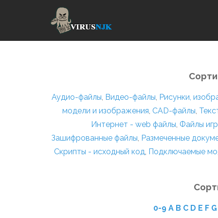
Сорти
Аудио-файлы
,
Видео-файлы
,
Рисунки, изоб
модели и изображения
,
CAD-файлы
,
Текс
Интернет - web файлы
,
Файлы игр
Зашифрованные файлы
,
Размеченные докум
Скрипты - исходный код
,
Подключаемые мо
Сорт
0-9
A
B
C
D
E
F
G