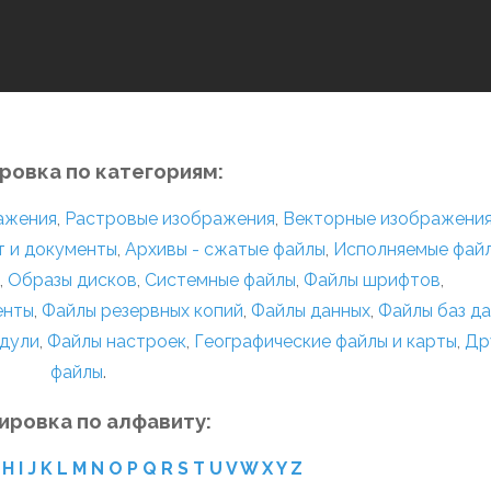
ровка по категориям:
ражения
,
Растровые изображения
,
Векторные изображени
т и документы
,
Архивы - сжатые файлы
,
Исполняемые фай
,
Образы дисков
,
Системные файлы
,
Файлы шрифтов
,
енты
,
Файлы резервных копий
,
Файлы данных
,
Файлы баз д
дули
,
Файлы настроек
,
Географические файлы и карты
,
Др
файлы
.
ировка по алфавиту:
H
I
J
K
L
M
N
O
P
Q
R
S
T
U
V
W
X
Y
Z