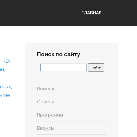
ГЛАВНАЯ
Поиск по сайту
я
,
3D-
лы
,
анных
,
Помощь
угие
Советы
Программы
Вирусы