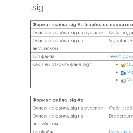
.sig
Формат файла .sig #1 (наиболее вероятны
Описание файла .sig на русском
Файл подп
Описание файла .sig на
Signature F
английском
Тип файла
Текст, док
Как, чем открыть файл .sig?
QU
Mi
Mi
Формат файла .sig #2
Описание файла .sig на русском
Файл изоб
Описание файла .sig на
Broderbund
английском
Тип файла
Рисунки, 