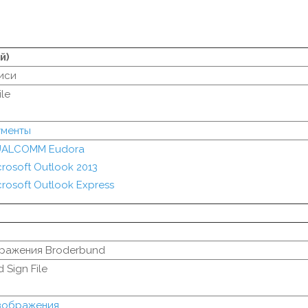
й)
иси
ile
ументы
ALCOMM Eudora
crosoft Outlook 2013
crosoft Outlook Express
ражения Broderbund
 Sign File
изображения