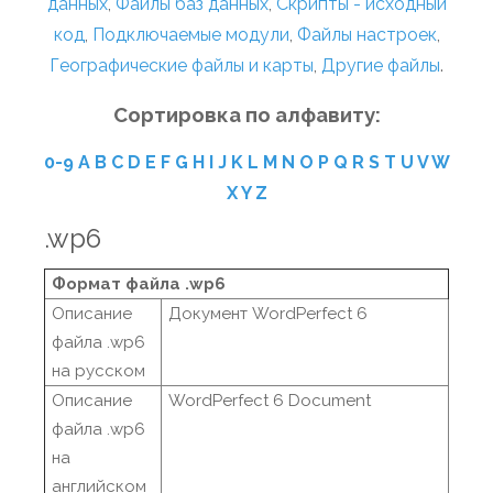
данных
,
Файлы баз данных
,
Скрипты - исходный
код
,
Подключаемые модули
,
Файлы настроек
,
Географические файлы и карты
,
Другие файлы
.
Сортировка по алфавиту:
0-9
A
B
C
D
E
F
G
H
I
J
K
L
M
N
O
P
Q
R
S
T
U
V
W
X
Y
Z
.wp6
Формат файла .wp6
Описание
Документ WordPerfect 6
файла .wp6
на русском
Описание
WordPerfect 6 Document
файла .wp6
на
английском