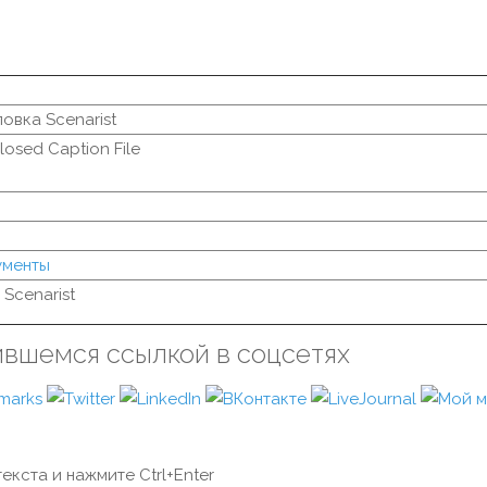
овка Scenarist
losed Caption File
ументы
 Scenarist
ившемся ссылкой в соцсетях
екста и нажмите Ctrl+Enter