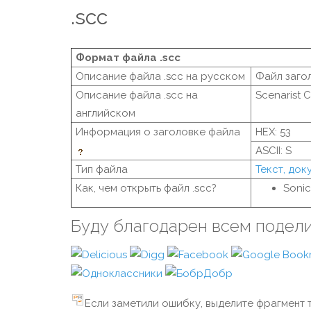
.scc
Формат файла .scc
Описание файла .scc на русском
Файл загол
Описание файла .scc на
Scenarist C
английском
Информация о заголовке файла
HEX: 53
ASCII: S
Тип файла
Текст, док
Как, чем открыть файл .scc?
Sonic
Буду благодарен всем подел
Если заметили ошибку, выделите фрагмент т