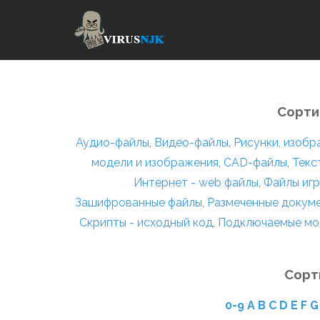
Сорти
Аудио-файлы
,
Видео-файлы
,
Рисунки, изоб
модели и изображения
,
CAD-файлы
,
Текс
Интернет - web файлы
,
Файлы игр
Зашифрованные файлы
,
Размеченные докум
Скрипты - исходный код
,
Подключаемые мо
Сорт
0-9
A
B
C
D
E
F
G