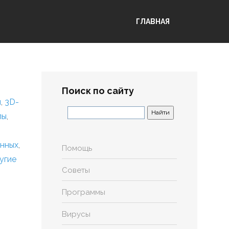
ГЛАВНАЯ
Поиск по сайту
я
,
3D-
лы
,
анных
,
Помощь
угие
Советы
Программы
Вирусы