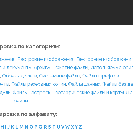
ровка по категориям:
ражения
,
Растровые изображения
,
Векторные изображени
т и документы
,
Архивы - сжатые файлы
,
Исполняемые фай
,
Образы дисков
,
Системные файлы
,
Файлы шрифтов
,
енты
,
Файлы резервных копий
,
Файлы данных
,
Файлы баз д
дули
,
Файлы настроек
,
Географические файлы и карты
,
Др
файлы
.
ировка по алфавиту:
H
I
J
K
L
M
N
O
P
Q
R
S
T
U
V
W
X
Y
Z