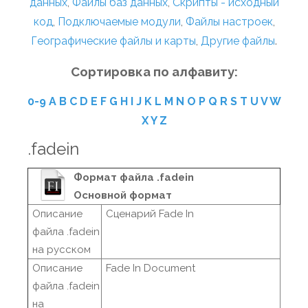
данных
,
Файлы баз данных
,
Скрипты - исходный
код
,
Подключаемые модули
,
Файлы настроек
,
Географические файлы и карты
,
Другие файлы
.
Сортировка по алфавиту:
0-9
A
B
C
D
E
F
G
H
I
J
K
L
M
N
O
P
Q
R
S
T
U
V
W
X
Y
Z
.fadein
Формат файла .fadein
Основной формат
Описание
Сценарий Fade In
файла .fadein
на русском
Описание
Fade In Document
файла .fadein
на